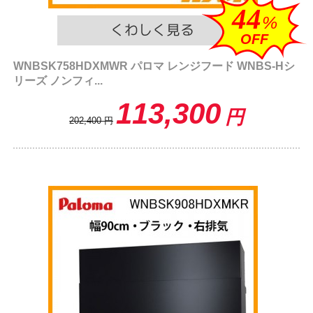
44
%
OFF
WNBSK758HDXMWR パロマ レンジフード WNBS-Hシ
リーズ ノンフィ...
113,300
円
202,400
円