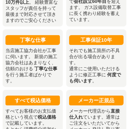
で
会社設立60年目
を迎え
10万件以上
。 経験豊富な
ます。 ガス設備取替工事
スタッフが責任を持って
に長く携わり経験を蓄え
最後まで対応させて頂き
ています。
ますのでご安心ください
丁寧な仕事
工事保証10年
当店施工協力会社が工事
それでも施工箇所の不具
に伺います。 新規の施工
合が出る場合がありま
協力会社はあまりなく、
す。
信頼のおける
丁寧な仕事
通常にご使用いただける
を行う施工者ばかりで
ように修正工事に
何度で
す。
も伺います
。
すべて税込価格
メーカー正規品
すべてお客様のお支払価
メーカー代理店から
直接
格という視点で
税込価格
仕入れ
ています。通常は
で記載しています。
ご注文をいただいてから