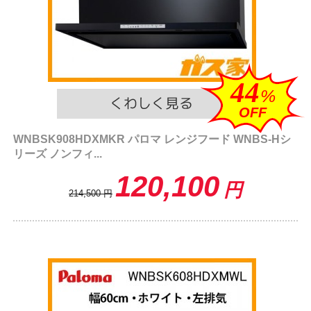
44
%
OFF
WNBSK908HDXMKR パロマ レンジフード WNBS-Hシ
リーズ ノンフィ...
120,100
円
214,500
円