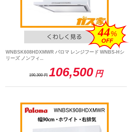
44
%
OFF
WNBSK608HDXMWR パロマ レンジフード WNBS-Hシ
リーズ ノンフィ...
106,500
円
190,300
円