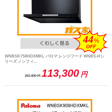
44
%
OFF
WNBSK758HDXMKL パロマ レンジフード WNBS-Hシ
リーズ ノンフィ...
113,300
円
202,400
円