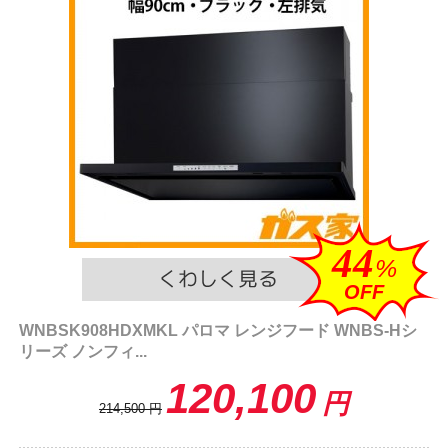
44
%
OFF
WNBSK908HDXMKL パロマ レンジフード WNBS-Hシ
リーズ ノンフィ...
120,100
円
214,500
円