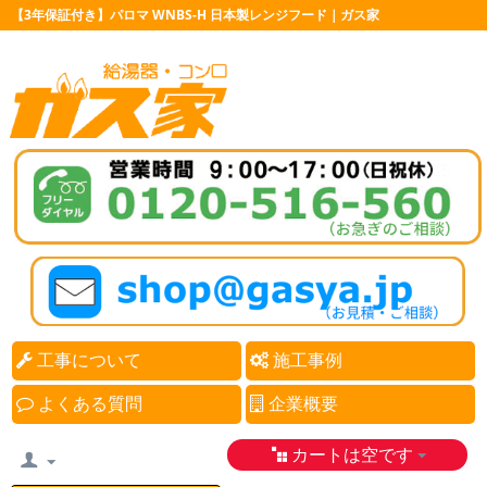
【3年保証付き】パロマ WNBS-H 日本製レンジフード｜ガス家
工事について
施工事例
よくある質問
企業概要
カートは空です