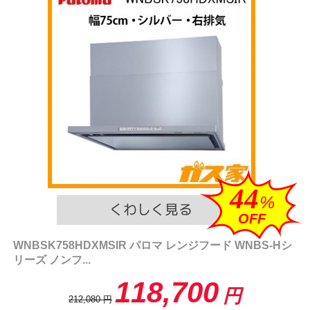
44
%
OFF
WNBSK758HDXMSIR パロマ レンジフード WNBS-Hシ
リーズ ノンフ...
118,700
円
212,080
円