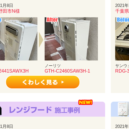
11月8日
2021
野田市N様
千葉県
ツ
ノーリツ
サンウ
2441SAWX3H
GTH-C2460SAW3H-1
RDG-3
11月8日
2021