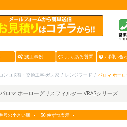
要
施工事例
よくある質問
お問い合
コンロ取替・交換工事-ガス家
/
レンジフード
/
パロマ ホーロ
パロマ ホーローグリスフィルター VRASシリーズ
番号の小さい順
50 件ずつ表示