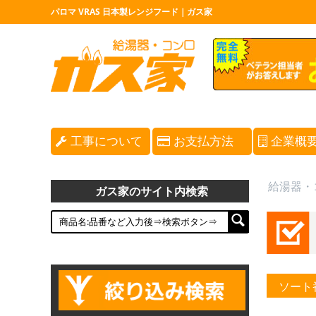
パロマ VRAS 日本製レンジフード｜ガス家
工事について
お支払方法
企業概
給湯器・
ガス家のサイト内検索
ソート