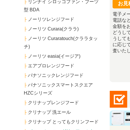
リンナイ シロッコファン・ブーツ
├
お見
型 BDA
電子メー
ノーリツレンジフード
├
電話な
金額を
ノーリツ Curara(クララ)
├
どうし
うして
ノーリツ Curaratouch(クララタッ
├
に応じ
チ)
査いた
ノーリツ easia(イージア)
├
エアプロレンジフード
├
パナソニックレンジフード
├
パナソニックスマートスクエア
├
HZCシリーズ
クリナップレンジフード
├
クリナップ 洗エール
├
クリナップ とってもクリンフード
├