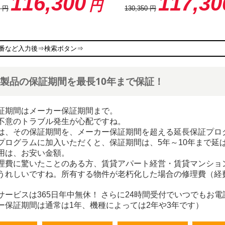
116,300
117,30
円
0
円
130,350
円
製品の保証期間を最長10年まで保証！
証期間はメーカー保証期間まで。
不意のトラブル発生が心配ですね。
は、その保証期間を、メーカー保証期間を超える延長保証プロ
プログラムに加入いただくと、保証期間は、5年～10年まで延
用は、お安い金額。
理費に驚いたことのある方、賃貸アパート経営・賃貸マンショ
うれしいですね。所有する物件が老朽化した場合の修理費（経
サービスは365日年中無休！ さらに24時間受付でいつでもお
ー保証期間は通常は1年、機種によっては2年や3年です）