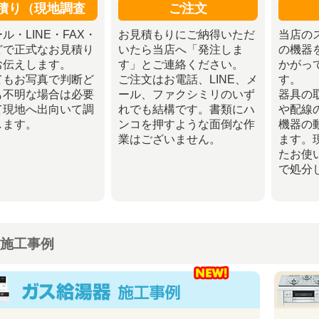
積り（現地調査
ご注文
ル・LINE・FAX・
お見積もりにご納得いただ
当店の
どで正式なお見積り
いたら当店へ「発注しま
の機器
お伝えします。
す」とご連絡ください。
かがっ
てもお写真で判断ど
ご注文はお電話、LINE、メ
す。
も不明な場合は必要
ール、ファクシミリのいず
器具の
て現地へ出向いて調
れでも結構です。書類にハ
や配線
します。
ンコを押すような面倒な作
機器の
業はございません。
ます。
たお使
で処分
施工事例