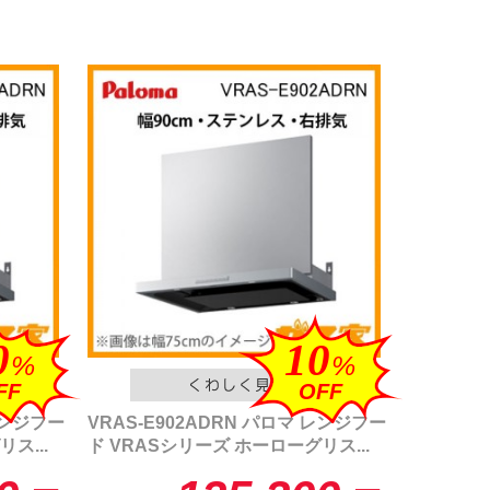
0
10
%
%
FF
OFF
レンジフー
VRAS-E902ADRN パロマ レンジフー
ス...
ド VRASシリーズ ホーローグリス...