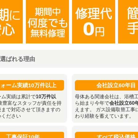
選ばれる理由
ォーム実績10万件以上
会社設立60年目
ーム実績は累計で
10万件以
母体ある関連会社は、浴槽
経験豊富なスタッフが責任を持
ら始まり今年で
会社設立60
後まで対応させて頂きますの
えます。 ガス設備取替工事
心ください
わり経験を蓄えています。
工事保証10年
すべて税込価格