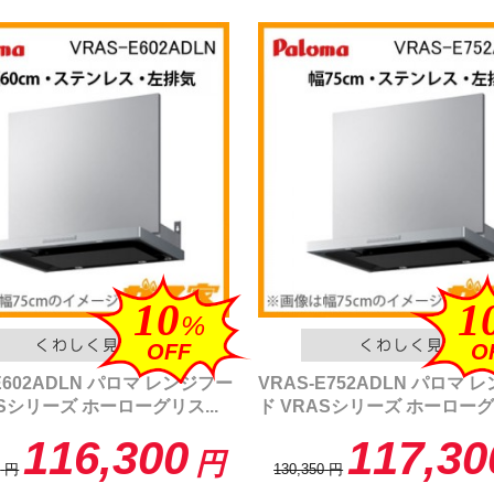
10
1
%
OFF
O
E602ADLN パロマ レンジフー
VRAS-E752ADLN パロマ 
ASシリーズ ホーローグリス...
ド VRASシリーズ ホーローグリ
116,300
117,30
円
0
円
130,350
円