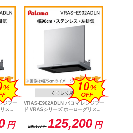
0
10
%
%
FF
OFF
レンジフー
VRAS-E902ADLN パロマ レンジフー
ス...
ド VRASシリーズ ホーローグリス...
0
125,200
円
円
139,150
円