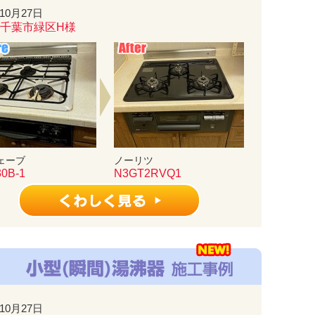
年10月27日
千葉市緑区H様
ェーブ
ノーリツ
0B-1
N3GT2RVQ1
年10月27日