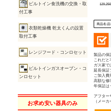
ビルトイン食洗機の交換・取
129,25
付工事
衣類乾燥機 乾太くんの設置
取付工事
レンジフード・コンロセット
製品の保
これだと
ガス家で
ビルトインガスオーブン・コ
延長保証
ご加入費
ンロセット
高額な修
年保証は
アフター
（メーカ
お求め安い器具のみ