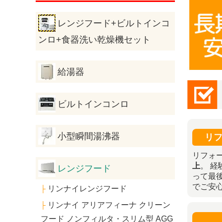
レンジフード+ビルトインコ
ンロ+食器洗い乾燥機セット
給湯器
ビルトインコンロ
小型瞬間湯沸器
リフ
リフォ
上
。 
レンジフード
って最
でご安
リンナイレンジフード
├
リンナイ アリアフィーナ クリーン
├
フード ノンフィルタ・スリム型 AGG