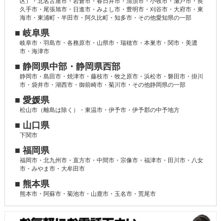
区）・北名古屋市・岩倉市・春日井市・清須市・小牧市・瀬戸市・長
久手市・尾張旭市・日進市・みよし市・豊明市・刈谷市・大府市・東
海市・東浦町・半田市・阿久比町・知多市・その他愛知県の一部
■ 岐阜県
岐阜市・羽島市・各務原市・山県市・瑞穂市・本巣市・関市・美濃
市・海津市
■ 静岡県中部・静岡県西部
静岡市・島田市・焼津市・藤枝市・牧之原市・浜松市・磐田市・掛川
市・袋井市・湖西市・御前崎市・菊川市・その他静岡県の一部
■ 愛媛県
松山市（離島は除く）・東温市・伊予市・伊予郡の中予地方
■ 山口県
下関市
■ 福岡県
福岡市・北九州市・直方市・中間市・宗像市・福津市・田川市・八女
市・みやま市・大牟田市
■ 熊本県
熊本市・阿蘇市・菊池市・山鹿市・玉名市・荒尾市