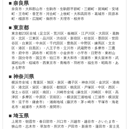
■ 奈良県
奈良市・大和郡山市・生駒市・生駒郡平群町・三郷町・斑鳩町・安堵
町・王寺町・香芝市・河合町・上牧町・大和高田市・葛城市・田原本
町・橿原市・広陵町・御所市・天理市・桜井市
■ 東京都
東京都23区全域（足立区・荒川区・板橋区・江戸川区・大田区・葛飾
区・北区・江東区・品川区・渋谷区・新宿区・杉並区・墨田区・世田
谷区・台東区・中央区・千代田区・豊島区・中野区・練馬区・文京
区・港区・目黒区）・八王子市・立川市・武蔵野市・多摩市・三鷹
市・府中市・調布市・町田市・小金井市・小平市・日野市・東村山
市・国分寺市・国立市・狛江市・東大和市・清瀬市・東久留米市・武
蔵村山市・稲城市・西東京市・青梅市・羽村市・福生市・昭島市・あ
きる野市
■ 神奈川県
横浜市全域（ 青葉区・旭区・泉区・磯子区・神奈川区・金沢区・港南
区・港北区・栄区・瀬谷区・都筑区・鶴見区・戸塚区・中区・西区・
保土ヶ谷区・緑区・南区）・川崎市全域（麻生区・川崎区・幸区・高
津区・多摩区・中原区・宮前区）・横須賀三浦地域（三浦市・横須賀
市・逗子市・鎌倉市）・湘南地域（藤沢市・茅ヶ崎市・平塚市・海老
名市・綾瀬市・大和市・座間市）
■ 埼玉県
上尾市・朝霞市・春日部市・川口市・川越市・越谷市・さいたま市・
狭山市・志木市・ 草加市・所沢市・戸田市・新座市・蓮田市・富士見