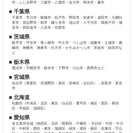
市・ふじみ野市・三郷市・八潮市・吉川市・和光市・蕨市
■ 千葉県
千葉市・市川市・船橋市・松戸市・野田市・佐倉市・成田市・大網白
里市・習志野市・柏市・鎌ケ谷市・流山市・八千代市・我孫子市・浦
安市・四街道市・八街市・印西市
■ 茨城県
取手市・守谷市・竜ヶ崎市・牛久市・つくば市・稲敷市・土浦市・鹿
嶋市・神栖市・潮来市・行方市・かすみがうら市・常総市・鉾田市な
ど
■ 栃木県
鹿沼市・宇都宮市・栃木市・下野市・小山市・真岡市など
■ 宮城県
仙台市（青葉区・宮城野区・泉区・若林区・太白区）・名取市・富谷
市
■ 北海道
札幌市（中央区・北区・東区・白石区・豊平区・南区・西区・厚別
区・手稲区・清田区）
■ 愛知県
名古屋市全域（熱田区・北区・昭和区・千種区・ 天白区・中区・中川
区・中村区・西区・東区・瑞穂区・緑区・港区・南区・名東区・守山