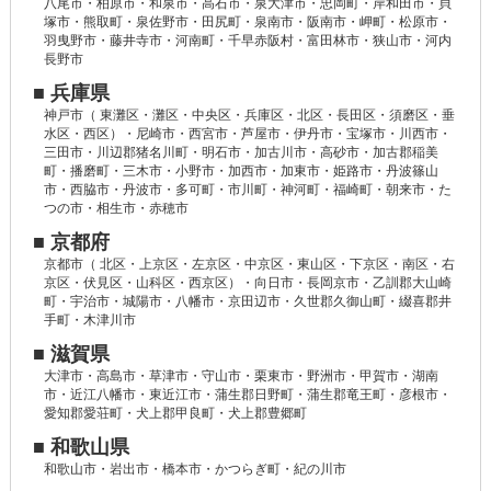
八尾市・柏原市・和泉市・高石市・泉大津市・忠岡町・岸和田市・貝
塚市・熊取町・泉佐野市・田尻町・泉南市・阪南市・岬町・松原市・
羽曳野市・藤井寺市・河南町・千早赤阪村・富田林市・狭山市・河内
長野市
■ 兵庫県
神戸市（ 東灘区・灘区・中央区・兵庫区・北区・長田区・須磨区・垂
水区・西区）・尼崎市・西宮市・芦屋市・伊丹市・宝塚市・川西市・
三田市・川辺郡猪名川町・明石市・加古川市・高砂市・加古郡稲美
町・播磨町・三木市・小野市・加西市・加東市・姫路市・丹波篠山
市・西脇市・丹波市・多可町・市川町・神河町・福崎町・朝来市・た
つの市・相生市・赤穂市
■ 京都府
京都市（ 北区・上京区・左京区・中京区・東山区・下京区・南区・右
京区・伏見区・山科区・西京区）・向日市・長岡京市・乙訓郡大山崎
町・宇治市・城陽市・八幡市・京田辺市・久世郡久御山町・綴喜郡井
手町・木津川市
■ 滋賀県
大津市・高島市・草津市・守山市・栗東市・野洲市・甲賀市・湖南
市・近江八幡市・東近江市・蒲生郡日野町・蒲生郡竜王町・彦根市・
愛知郡愛荘町・犬上郡甲良町・犬上郡豊郷町
■ 和歌山県
和歌山市・岩出市・橋本市・かつらぎ町・紀の川市