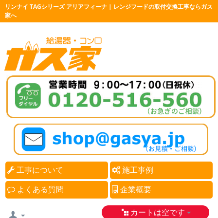
リンナイ TAGシリーズ アリアフィーナ | レンジフードの取付交換工事ならガス
家へ
工事について
施工事例
よくある質問
企業概要
カートは空です