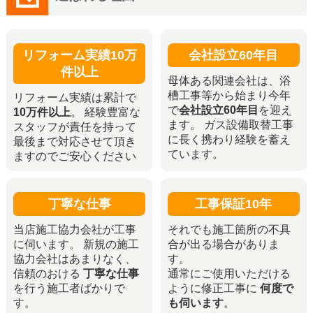
リフォーム実績10万
会社設立60年目
件以上
母体ある関連会社は、浴
槽工事等から始まり今年
リフォーム実績は累計で
で
会社設立60年目
を迎え
10万件以上
。 経験豊富な
ます。 ガス設備取替工事
スタッフが責任を持って
に長く携わり経験を蓄え
最後まで対応させて頂き
ています。
ますのでご安心ください
丁寧な仕事
工事保証10年
当店施工協力会社が工事
それでも施工箇所の不具
に伺います。 新規の施工
合が出る場合がありま
協力会社はあまりなく、
す。
信頼のおける
丁寧な仕事
通常にご使用いただける
を行う施工者ばかりで
ように修正工事に
何度で
す。
も伺います
。