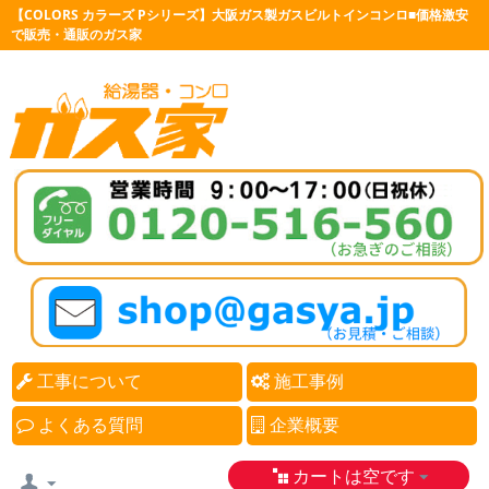
【COLORS カラーズ Pシリーズ】大阪ガス製ガスビルトインコンロ■価格激安
で販売・通販のガス家
工事について
施工事例
よくある質問
企業概要
カートは空です