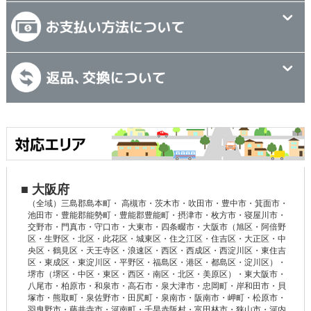
■ 大阪府
（全域）三島郡島本町・ 高槻市・茨木市・吹田市・豊中市・箕面市・
池田市・豊能郡能勢町・豊能郡豊能町・摂津市・枚方市・寝屋川市・
交野市・門真市・守口市・大東市・四条畷市・大阪市（旭区・阿倍野
区・生野区・北区・此花区・城東区・住之江区・住吉区・大正区・中
央区・鶴見区・天王寺区・浪速区・西区・西成区・西淀川区・東住吉
区・東成区・東淀川区・平野区・福島区・港区・都島区・淀川区）・
堺市（堺区・中区・東区・西区・南区・北区・美原区）・東大阪市・
八尾市・柏原市・和泉市・高石市・泉大津市・忠岡町・岸和田市・貝
塚市・熊取町・泉佐野市・田尻町・泉南市・阪南市・岬町・松原市・
羽曳野市・藤井寺市・河南町・千早赤阪村・富田林市・狭山市・河内