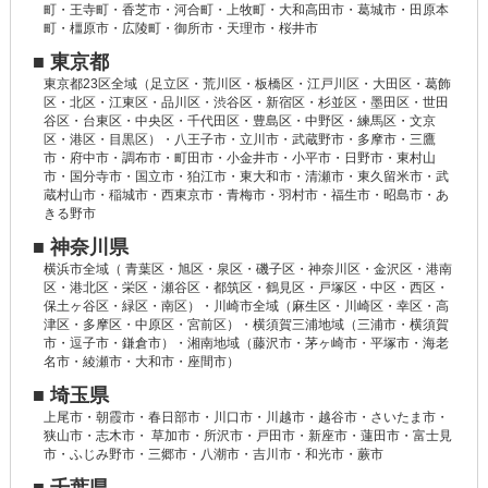
町・王寺町・香芝市・河合町・上牧町・大和高田市・葛城市・田原本
町・橿原市・広陵町・御所市・天理市・桜井市
■ 東京都
東京都23区全域（足立区・荒川区・板橋区・江戸川区・大田区・葛飾
区・北区・江東区・品川区・渋谷区・新宿区・杉並区・墨田区・世田
谷区・台東区・中央区・千代田区・豊島区・中野区・練馬区・文京
区・港区・目黒区）・八王子市・立川市・武蔵野市・多摩市・三鷹
市・府中市・調布市・町田市・小金井市・小平市・日野市・東村山
市・国分寺市・国立市・狛江市・東大和市・清瀬市・東久留米市・武
蔵村山市・稲城市・西東京市・青梅市・羽村市・福生市・昭島市・あ
きる野市
■ 神奈川県
横浜市全域（ 青葉区・旭区・泉区・磯子区・神奈川区・金沢区・港南
区・港北区・栄区・瀬谷区・都筑区・鶴見区・戸塚区・中区・西区・
保土ヶ谷区・緑区・南区）・川崎市全域（麻生区・川崎区・幸区・高
津区・多摩区・中原区・宮前区）・横須賀三浦地域（三浦市・横須賀
市・逗子市・鎌倉市）・湘南地域（藤沢市・茅ヶ崎市・平塚市・海老
名市・綾瀬市・大和市・座間市）
■ 埼玉県
上尾市・朝霞市・春日部市・川口市・川越市・越谷市・さいたま市・
狭山市・志木市・ 草加市・所沢市・戸田市・新座市・蓮田市・富士見
市・ふじみ野市・三郷市・八潮市・吉川市・和光市・蕨市
■ 千葉県