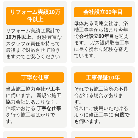
リフォーム実績10万
会社設立60年目
件以上
母体ある関連会社は、浴
槽工事等から始まり今年
リフォーム実績は累計で
で
会社設立60年目
を迎え
10万件以上
。 経験豊富な
ます。 ガス設備取替工事
スタッフが責任を持って
に長く携わり経験を蓄え
最後まで対応させて頂き
ています。
ますのでご安心ください
丁寧な仕事
工事保証10年
当店施工協力会社が工事
それでも施工箇所の不具
に伺います。 新規の施工
合が出る場合がありま
協力会社はあまりなく、
す。
信頼のおける
丁寧な仕事
通常にご使用いただける
を行う施工者ばかりで
ように修正工事に
何度で
す。
も伺います
。