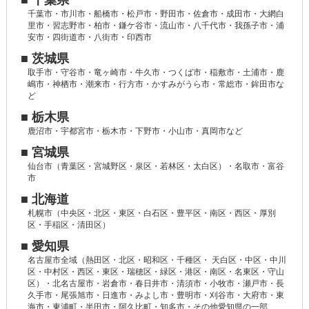
千葉市・市川市・船橋市・松戸市・野田市・佐倉市・成田市・大網白
里市・習志野市・柏市・鎌ケ谷市・流山市・八千代市・我孫子市・浦
安市・四街道市・八街市・印西市
■ 茨城県
取手市・守谷市・竜ヶ崎市・牛久市・つくば市・稲敷市・土浦市・鹿
嶋市・神栖市・潮来市・行方市・かすみがうら市・常総市・鉾田市な
ど
■ 栃木県
鹿沼市・宇都宮市・栃木市・下野市・小山市・真岡市など
■ 宮城県
仙台市（青葉区・宮城野区・泉区・若林区・太白区）・名取市・富谷
市
■ 北海道
札幌市（中央区・北区・東区・白石区・豊平区・南区・西区・厚別
区・手稲区・清田区）
■ 愛知県
名古屋市全域（熱田区・北区・昭和区・千種区・ 天白区・中区・中川
区・中村区・西区・東区・瑞穂区・緑区・港区・南区・名東区・守山
区）・北名古屋市・岩倉市・春日井市・清須市・小牧市・瀬戸市・長
久手市・尾張旭市・日進市・みよし市・豊明市・刈谷市・大府市・東
海市・東浦町・半田市・阿久比町・知多市・その他愛知県の一部