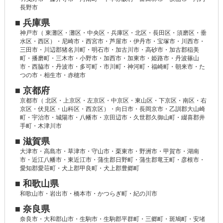
長野市
■ 兵庫県
神戸市（ 東灘区・灘区・中央区・兵庫区・北区・長田区・須磨区・垂
水区・西区）・尼崎市・西宮市・芦屋市・伊丹市・宝塚市・川西市・
三田市・川辺郡猪名川町・明石市・加古川市・高砂市・加古郡稲美
町・播磨町・三木市・小野市・加西市・加東市・姫路市・丹波篠山
市・西脇市・丹波市・多可町・市川町・神河町・福崎町・朝来市・た
つの市・相生市・赤穂市
■ 京都府
京都市（ 北区・上京区・左京区・中京区・東山区・下京区・南区・右
京区・伏見区・山科区・西京区）・向日市・長岡京市・乙訓郡大山崎
町・宇治市・城陽市・八幡市・京田辺市・久世郡久御山町・綴喜郡井
手町・木津川市
■ 滋賀県
大津市・高島市・草津市・守山市・栗東市・野洲市・甲賀市・湖南
市・近江八幡市・東近江市・蒲生郡日野町・蒲生郡竜王町・彦根市・
愛知郡愛荘町・犬上郡甲良町・犬上郡豊郷町
■ 和歌山県
和歌山市・岩出市・橋本市・かつらぎ町・紀の川市
■ 奈良県
奈良市・大和郡山市・生駒市・生駒郡平群町・三郷町・斑鳩町・安堵