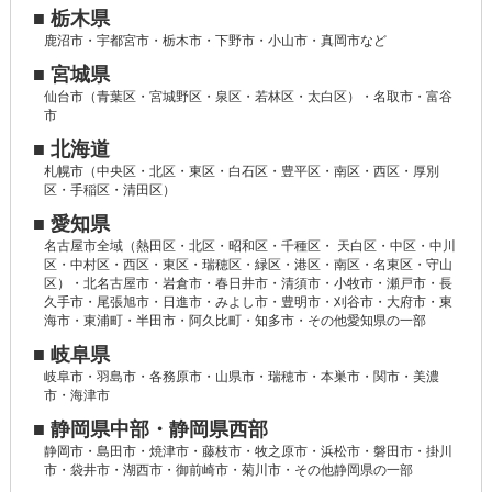
■ 栃木県
鹿沼市・宇都宮市・栃木市・下野市・小山市・真岡市など
■ 宮城県
仙台市（青葉区・宮城野区・泉区・若林区・太白区）・名取市・富谷
市
■ 北海道
札幌市（中央区・北区・東区・白石区・豊平区・南区・西区・厚別
区・手稲区・清田区）
■ 愛知県
名古屋市全域（熱田区・北区・昭和区・千種区・ 天白区・中区・中川
区・中村区・西区・東区・瑞穂区・緑区・港区・南区・名東区・守山
区）・北名古屋市・岩倉市・春日井市・清須市・小牧市・瀬戸市・長
久手市・尾張旭市・日進市・みよし市・豊明市・刈谷市・大府市・東
海市・東浦町・半田市・阿久比町・知多市・その他愛知県の一部
■ 岐阜県
岐阜市・羽島市・各務原市・山県市・瑞穂市・本巣市・関市・美濃
市・海津市
■ 静岡県中部・静岡県西部
静岡市・島田市・焼津市・藤枝市・牧之原市・浜松市・磐田市・掛川
市・袋井市・湖西市・御前崎市・菊川市・その他静岡県の一部