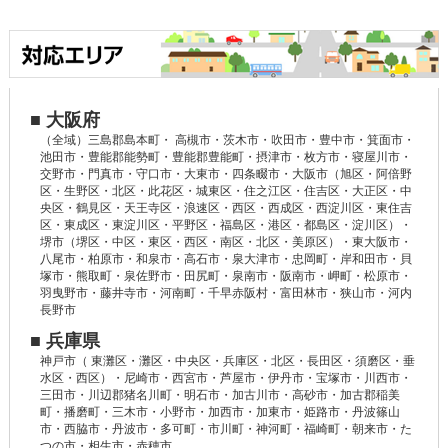
■ 大阪府
（全域）三島郡島本町・ 高槻市・茨木市・吹田市・豊中市・箕面市・
池田市・豊能郡能勢町・豊能郡豊能町・摂津市・枚方市・寝屋川市・
交野市・門真市・守口市・大東市・四条畷市・大阪市（旭区・阿倍野
区・生野区・北区・此花区・城東区・住之江区・住吉区・大正区・中
央区・鶴見区・天王寺区・浪速区・西区・西成区・西淀川区・東住吉
区・東成区・東淀川区・平野区・福島区・港区・都島区・淀川区）・
堺市（堺区・中区・東区・西区・南区・北区・美原区）・東大阪市・
八尾市・柏原市・和泉市・高石市・泉大津市・忠岡町・岸和田市・貝
塚市・熊取町・泉佐野市・田尻町・泉南市・阪南市・岬町・松原市・
羽曳野市・藤井寺市・河南町・千早赤阪村・富田林市・狭山市・河内
長野市
■ 兵庫県
神戸市（ 東灘区・灘区・中央区・兵庫区・北区・長田区・須磨区・垂
水区・西区）・尼崎市・西宮市・芦屋市・伊丹市・宝塚市・川西市・
三田市・川辺郡猪名川町・明石市・加古川市・高砂市・加古郡稲美
町・播磨町・三木市・小野市・加西市・加東市・姫路市・丹波篠山
市・西脇市・丹波市・多可町・市川町・神河町・福崎町・朝来市・た
つの市・相生市・赤穂市