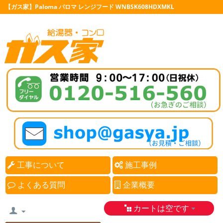
【ガス家】Paloma パロマ レンジフード WNBSK608HDXMKL
工事について
施工事例
よくある質問
企業概要
カートは空です