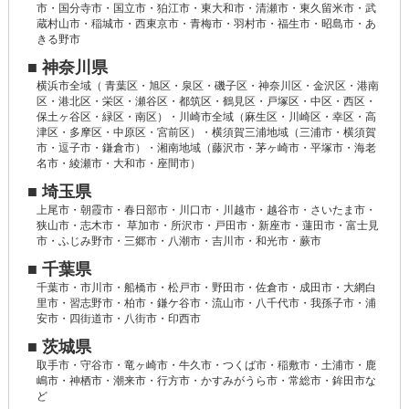
市・国分寺市・国立市・狛江市・東大和市・清瀬市・東久留米市・武
蔵村山市・稲城市・西東京市・青梅市・羽村市・福生市・昭島市・あ
きる野市
■ 神奈川県
横浜市全域（ 青葉区・旭区・泉区・磯子区・神奈川区・金沢区・港南
区・港北区・栄区・瀬谷区・都筑区・鶴見区・戸塚区・中区・西区・
保土ヶ谷区・緑区・南区）・川崎市全域（麻生区・川崎区・幸区・高
津区・多摩区・中原区・宮前区）・横須賀三浦地域（三浦市・横須賀
市・逗子市・鎌倉市）・湘南地域（藤沢市・茅ヶ崎市・平塚市・海老
名市・綾瀬市・大和市・座間市）
■ 埼玉県
上尾市・朝霞市・春日部市・川口市・川越市・越谷市・さいたま市・
狭山市・志木市・ 草加市・所沢市・戸田市・新座市・蓮田市・富士見
市・ふじみ野市・三郷市・八潮市・吉川市・和光市・蕨市
■ 千葉県
千葉市・市川市・船橋市・松戸市・野田市・佐倉市・成田市・大網白
里市・習志野市・柏市・鎌ケ谷市・流山市・八千代市・我孫子市・浦
安市・四街道市・八街市・印西市
■ 茨城県
取手市・守谷市・竜ヶ崎市・牛久市・つくば市・稲敷市・土浦市・鹿
嶋市・神栖市・潮来市・行方市・かすみがうら市・常総市・鉾田市な
ど