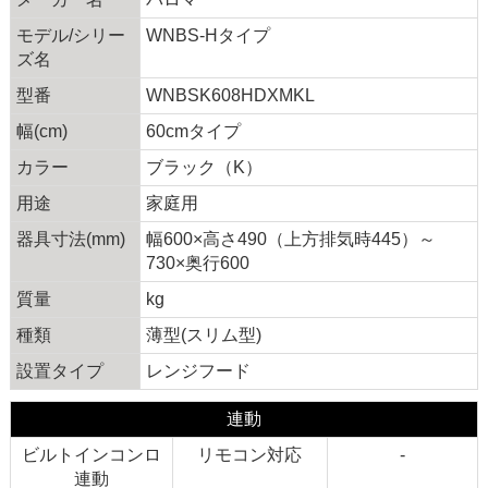
モデル/シリー
WNBS-Hタイプ
ズ名
型番
WNBSK608HDXMKL
幅(cm)
60cmタイプ
カラー
ブラック（K）
用途
家庭用
器具寸法(mm)
幅600×高さ490（上方排気時445）～
730×奥行600
質量
kg
種類
薄型(スリム型)
設置タイプ
レンジフード
連動
ビルトインコンロ
リモコン対応
-
連動