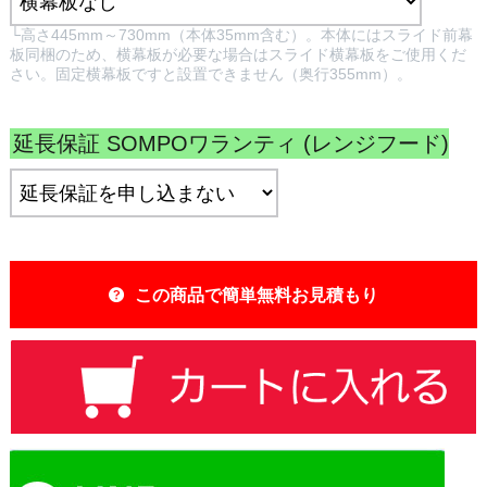
└高さ445mm～730mm（本体35mm含む）。本体にはスライド前幕
板同梱のため、横幕板が必要な場合はスライド横幕板をご使用くだ
さい。固定横幕板ですと設置できません（奥行355mm）。
延長保証 SOMPOワランティ (レンジフード)
:
この商品で簡単無料お見積もり