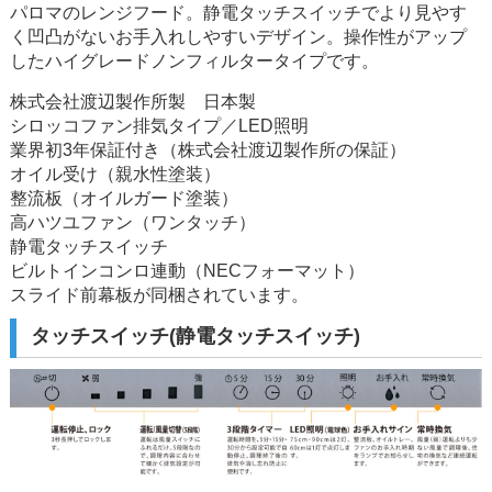
パロマのレンジフード。静電タッチスイッチでより見やす
く凹凸がないお手入れしやすいデザイン。操作性がアップ
したハイグレードノンフィルタータイプです。
株式会社渡辺製作所製 日本製
シロッコファン排気タイプ／LED照明
業界初3年保証付き（株式会社渡辺製作所の保証）
オイル受け（親水性塗装）
整流板（オイルガード塗装）
高ハツユファン（ワンタッチ）
静電タッチスイッチ
ビルトインコンロ連動（NECフォーマット）
スライド前幕板が同梱されています。
タッチスイッチ(静電タッチスイッチ)