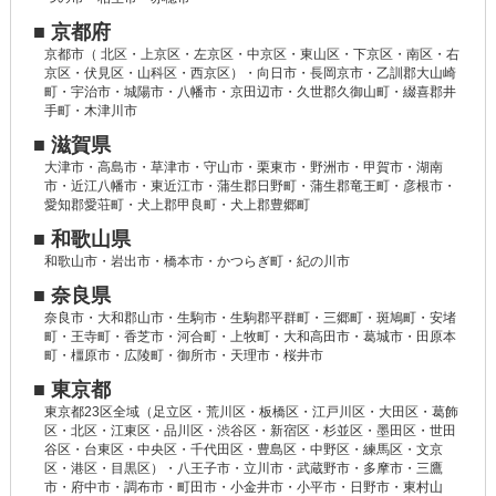
■ 京都府
京都市（ 北区・上京区・左京区・中京区・東山区・下京区・南区・右
京区・伏見区・山科区・西京区）・向日市・長岡京市・乙訓郡大山崎
町・宇治市・城陽市・八幡市・京田辺市・久世郡久御山町・綴喜郡井
手町・木津川市
■ 滋賀県
大津市・高島市・草津市・守山市・栗東市・野洲市・甲賀市・湖南
市・近江八幡市・東近江市・蒲生郡日野町・蒲生郡竜王町・彦根市・
愛知郡愛荘町・犬上郡甲良町・犬上郡豊郷町
■ 和歌山県
和歌山市・岩出市・橋本市・かつらぎ町・紀の川市
■ 奈良県
奈良市・大和郡山市・生駒市・生駒郡平群町・三郷町・斑鳩町・安堵
町・王寺町・香芝市・河合町・上牧町・大和高田市・葛城市・田原本
町・橿原市・広陵町・御所市・天理市・桜井市
■ 東京都
東京都23区全域（足立区・荒川区・板橋区・江戸川区・大田区・葛飾
区・北区・江東区・品川区・渋谷区・新宿区・杉並区・墨田区・世田
谷区・台東区・中央区・千代田区・豊島区・中野区・練馬区・文京
区・港区・目黒区）・八王子市・立川市・武蔵野市・多摩市・三鷹
市・府中市・調布市・町田市・小金井市・小平市・日野市・東村山