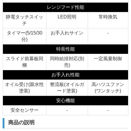
レンジフード性能
静電タッチスイッ
LED照明
常時換気
チ
タイマー(5/15/30
お手入れサイン
-
分)
特長性能
スライド前幕板同
同時給排対応(別
一定風量制御
梱
売)
お手入れ性能
オイル受け(親水性
整流板(オイルガ
高ハツユファン
塗装)
ード塗装)
(ワンタッチ)
安心機能
安全センサー
-
-
商品の説明