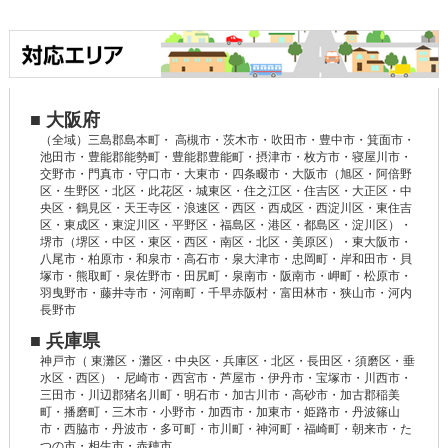
■ 大阪府
（全域）三島郡島本町・ 高槻市・茨木市・吹田市・豊中市・箕面市・
池田市・豊能郡能勢町・豊能郡豊能町・摂津市・枚方市・寝屋川市・
交野市・門真市・守口市・大東市・四条畷市・大阪市（旭区・阿倍野
区・生野区・北区・此花区・城東区・住之江区・住吉区・大正区・中
央区・鶴見区・天王寺区・浪速区・西区・西成区・西淀川区・東住吉
区・東成区・東淀川区・平野区・福島区・港区・都島区・淀川区）・
堺市（堺区・中区・東区・西区・南区・北区・美原区）・東大阪市・
八尾市・柏原市・和泉市・高石市・泉大津市・忠岡町・岸和田市・貝
塚市・熊取町・泉佐野市・田尻町・泉南市・阪南市・岬町・松原市・
羽曳野市・藤井寺市・河南町・千早赤阪村・富田林市・狭山市・河内
長野市
■ 兵庫県
神戸市（ 東灘区・灘区・中央区・兵庫区・北区・長田区・須磨区・垂
水区・西区）・尼崎市・西宮市・芦屋市・伊丹市・宝塚市・川西市・
三田市・川辺郡猪名川町・明石市・加古川市・高砂市・加古郡稲美
町・播磨町・三木市・小野市・加西市・加東市・姫路市・丹波篠山
市・西脇市・丹波市・多可町・市川町・神河町・福崎町・朝来市・た
つの市・相生市・赤穂市