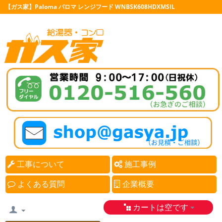
【ガス家】Paloma パロマ レンジフード WNBSK608HDXMSIL
工事について
施工事例
よくある質問
企業概要
カートは空です