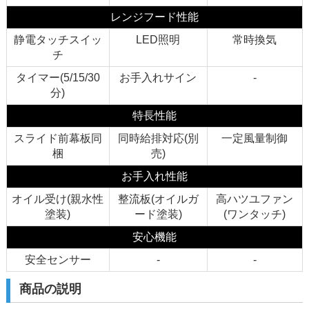
レンジフード性能
静電タッチスイッ
LED照明
常時換気
チ
タイマー(5/15/30
お手入れサイン
-
分)
特長性能
スライド前幕板同
同時給排対応(別
一定風量制御
梱
売)
お手入れ性能
オイル受け(親水性
整流板(オイルガ
高ハツユファン
塗装)
ード塗装)
(ワンタッチ)
安心機能
安全センサー
-
-
商品の説明