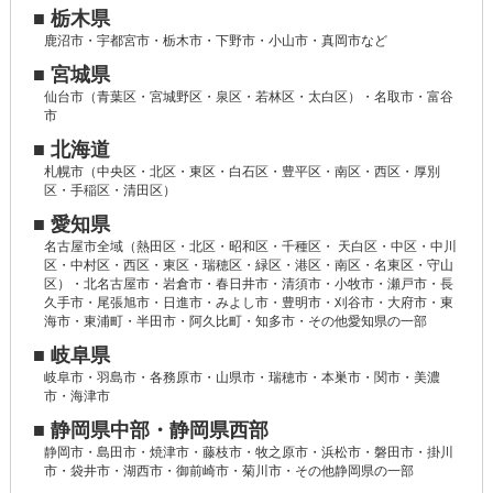
■ 栃木県
鹿沼市・宇都宮市・栃木市・下野市・小山市・真岡市など
■ 宮城県
仙台市（青葉区・宮城野区・泉区・若林区・太白区）・名取市・富谷
市
■ 北海道
札幌市（中央区・北区・東区・白石区・豊平区・南区・西区・厚別
区・手稲区・清田区）
■ 愛知県
名古屋市全域（熱田区・北区・昭和区・千種区・ 天白区・中区・中川
区・中村区・西区・東区・瑞穂区・緑区・港区・南区・名東区・守山
区）・北名古屋市・岩倉市・春日井市・清須市・小牧市・瀬戸市・長
久手市・尾張旭市・日進市・みよし市・豊明市・刈谷市・大府市・東
海市・東浦町・半田市・阿久比町・知多市・その他愛知県の一部
■ 岐阜県
岐阜市・羽島市・各務原市・山県市・瑞穂市・本巣市・関市・美濃
市・海津市
■ 静岡県中部・静岡県西部
静岡市・島田市・焼津市・藤枝市・牧之原市・浜松市・磐田市・掛川
市・袋井市・湖西市・御前崎市・菊川市・その他静岡県の一部