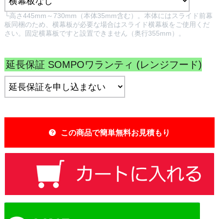
└高さ445mm～730mm（本体35mm含む）。本体にはスライド前幕
板同梱のため、横幕板が必要な場合はスライド横幕板をご使用くだ
さい。固定横幕板ですと設置できません（奥行355mm）。
延長保証 SOMPOワランティ (レンジフード)
:
この商品で簡単無料お見積もり