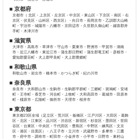
■ 京都府
京都市（ 北区・上京区・左京区・中京区・東山区・下京区・南区・右
京区・伏見区・山科区・西京区）・向日市・長岡京市・乙訓郡大山崎
町・宇治市・城陽市・八幡市・京田辺市・久世郡久御山町・綴喜郡井
手町・木津川市
■ 滋賀県
大津市・高島市・草津市・守山市・栗東市・野洲市・甲賀市・湖南
市・近江八幡市・東近江市・蒲生郡日野町・蒲生郡竜王町・彦根市・
愛知郡愛荘町・犬上郡甲良町・犬上郡豊郷町
■ 和歌山県
和歌山市・岩出市・橋本市・かつらぎ町・紀の川市
■ 奈良県
奈良市・大和郡山市・生駒市・生駒郡平群町・三郷町・斑鳩町・安堵
町・王寺町・香芝市・河合町・上牧町・大和高田市・葛城市・田原本
町・橿原市・広陵町・御所市・天理市・桜井市
■ 東京都
東京都23区全域（足立区・荒川区・板橋区・江戸川区・大田区・葛飾
区・北区・江東区・品川区・渋谷区・新宿区・杉並区・墨田区・世田
谷区・台東区・中央区・千代田区・豊島区・中野区・練馬区・文京
区・港区・目黒区）・八王子市・立川市・武蔵野市・多摩市・三鷹
市・府中市・調布市・町田市・小金井市・小平市・日野市・東村山