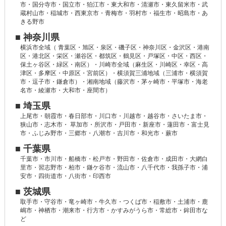
市・国分寺市・国立市・狛江市・東大和市・清瀬市・東久留米市・武
蔵村山市・稲城市・西東京市・青梅市・羽村市・福生市・昭島市・あ
きる野市
■ 神奈川県
横浜市全域（ 青葉区・旭区・泉区・磯子区・神奈川区・金沢区・港南
区・港北区・栄区・瀬谷区・都筑区・鶴見区・戸塚区・中区・西区・
保土ヶ谷区・緑区・南区）・川崎市全域（麻生区・川崎区・幸区・高
津区・多摩区・中原区・宮前区）・横須賀三浦地域（三浦市・横須賀
市・逗子市・鎌倉市）・湘南地域（藤沢市・茅ヶ崎市・平塚市・海老
名市・綾瀬市・大和市・座間市）
■ 埼玉県
上尾市・朝霞市・春日部市・川口市・川越市・越谷市・さいたま市・
狭山市・志木市・ 草加市・所沢市・戸田市・新座市・蓮田市・富士見
市・ふじみ野市・三郷市・八潮市・吉川市・和光市・蕨市
■ 千葉県
千葉市・市川市・船橋市・松戸市・野田市・佐倉市・成田市・大網白
里市・習志野市・柏市・鎌ケ谷市・流山市・八千代市・我孫子市・浦
安市・四街道市・八街市・印西市
■ 茨城県
取手市・守谷市・竜ヶ崎市・牛久市・つくば市・稲敷市・土浦市・鹿
嶋市・神栖市・潮来市・行方市・かすみがうら市・常総市・鉾田市な
ど