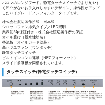
パロマのレンジフード。静電タッチスイッチでより見やす
く凹凸がないお手入れしやすいデザイン。操作性がアップ
したハイグレードノンフィルタータイプです。
株式会社渡辺製作所製 日本製
シロッコファン排気タイプ／LED照明
業界初3年保証付き（株式会社渡辺製作所の保証）
オイル受け（親水性塗装）
整流板（オイルガード塗装）
高ハツユファン（ワンタッチ）
静電タッチスイッチ
ビルトインコンロ連動（NECフォーマット）
スライド前幕板が同梱されています。
タッチスイッチ(静電タッチスイッチ)