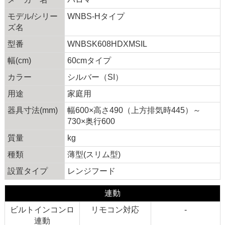
モデル/シリー
WNBS-Hタイプ
ズ名
型番
WNBSK608HDXMSIL
幅(cm)
60cmタイプ
カラー
シルバー（SI）
用途
家庭用
器具寸法(mm)
幅600×高さ490（上方排気時445）～
730×奥行600
質量
kg
種類
薄型(スリム型)
設置タイプ
レンジフード
連動
ビルトインコンロ
リモコン対応
-
連動