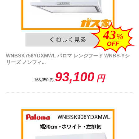
43
%
OFF
WNBSK758YDXMWL パロマ レンジフード WNBS-Yシ
リーズ ノンフィ...
93,100
円
163,350
円