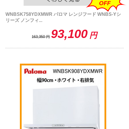
OFF
WNBSK758YDXMWR パロマ レンジフード WNBS-Yシ
リーズ ノンフィ...
93,100
円
163,350
円