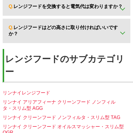
自分で掃除できないときはプロに依頼するのも安心です。
Q.
レンジフードを交換すると電気代は変わりますか？
A.
最新モデルは省エネ設計のモーターを搭載しており、従
来より消費電力を抑えられる場合があります。
Q.
レンジフードはどの高さに取り付ければいいです
か？
A.
消防法で、コンロなど熱源から 80cm以上 離して設置す
ることが義務付けられています。安全のため、設置高さに
レンジフードのサブカテゴリ
は必ずご注意ください。
ー
リンナイレンジフード
リンナイ アリアフィーナ クリーンフード ノンフィル
タ・スリム型 AGG
リンナイ クリーンフード ノンフィルタ・スリム型 TAG
リンナイ クリーンフード オイルスマッシャー・スリム型
OGR