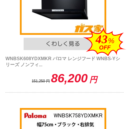
43
%
OFF
WNBSK608YDXMKR パロマ レンジフード WNBS-Yシ
リーズ ノンフィ...
86,200
円
151,250
円