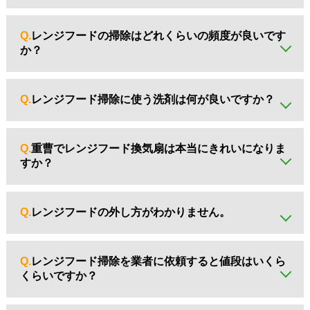
A.
一般的に「換気扇」と呼ばれるものの多くは、壁に取り
付けられたプロペラ式です。
Q.
レンジフードの掃除はどれくらいの頻度が良いです
「レンジフード換気扇」はコンロの上にかぶせるフード型
か？
で、油煙やニオイを効率よく吸い込むのが特徴です。
A.
目安は3か月に1回程度です。油汚れがひどくなる前に、
こまめな掃除をおすすめします。
Q.
レンジフード掃除に使う洗剤は何が良いですか？
A.
中性洗剤や重曹を溶かしたお湯が手軽で安心です。
頑固な油汚れには、アルカリ性の専用クリーナーも効果的
Q.
重曹でレンジフード換気扇は本当にきれいになりま
です。
すか？
A.
はい、ぬるま湯に重曹を溶かしてフィルターをつけ置き
すれば油汚れが落ちやすくなります。環境にもやさしい方
Q.
レンジフードの外し方がわかりません。
法です。
A.
多くの機種はフィルターや整流板を手前に引いて外せま
す。
Q.
レンジフード掃除を業者に依頼すると値段はいくら
ただしモデルによって外し方が異なるため、取扱説明書の
くらいですか？
確認をおすすめします。
A.
一般的な相場は1万円〜2万円ほどです。