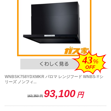
43
%
OFF
WNBSK758YDXMKR パロマ レンジフード WNBS-Yシ
リーズ ノンフィ...
93,100
円
163,350
円