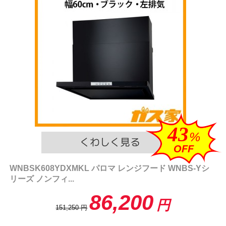
43
%
OFF
WNBSK608YDXMKL パロマ レンジフード WNBS-Yシ
リーズ ノンフィ...
86,200
円
151,250
円