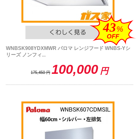
43
%
OFF
WNBSK908YDXMWR パロマ レンジフード WNBS-Yシ
リーズ ノンフィ...
100,000
円
175,450
円