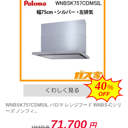
40
%
OFF
WNBSK757CDMSIL パロマ レンジフード WNBS-Cシリ
ーズ ノンフィ...
71,700
円
119,570
円