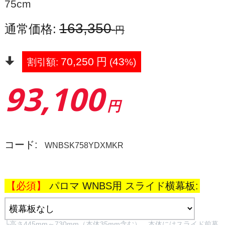
75cm
163,350
通常価格:
円
70,250
円
43
割引額:
(
%)
93,100
円
コード:
WNBSK758YDXMKR
パロマ WNBS用 スライド横幕板:
└高さ445mm～730mm（本体35mm含む）。本体にはスライド前幕