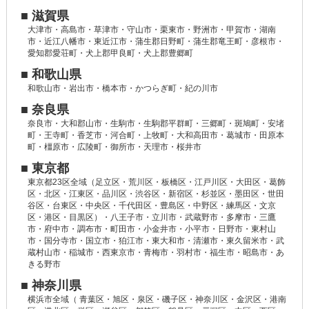
■ 滋賀県
大津市・高島市・草津市・守山市・栗東市・野洲市・甲賀市・湖南
市・近江八幡市・東近江市・蒲生郡日野町・蒲生郡竜王町・彦根市・
愛知郡愛荘町・犬上郡甲良町・犬上郡豊郷町
■ 和歌山県
和歌山市・岩出市・橋本市・かつらぎ町・紀の川市
■ 奈良県
奈良市・大和郡山市・生駒市・生駒郡平群町・三郷町・斑鳩町・安堵
町・王寺町・香芝市・河合町・上牧町・大和高田市・葛城市・田原本
町・橿原市・広陵町・御所市・天理市・桜井市
■ 東京都
東京都23区全域（足立区・荒川区・板橋区・江戸川区・大田区・葛飾
区・北区・江東区・品川区・渋谷区・新宿区・杉並区・墨田区・世田
谷区・台東区・中央区・千代田区・豊島区・中野区・練馬区・文京
区・港区・目黒区）・八王子市・立川市・武蔵野市・多摩市・三鷹
市・府中市・調布市・町田市・小金井市・小平市・日野市・東村山
市・国分寺市・国立市・狛江市・東大和市・清瀬市・東久留米市・武
蔵村山市・稲城市・西東京市・青梅市・羽村市・福生市・昭島市・あ
きる野市
■ 神奈川県
横浜市全域（ 青葉区・旭区・泉区・磯子区・神奈川区・金沢区・港南