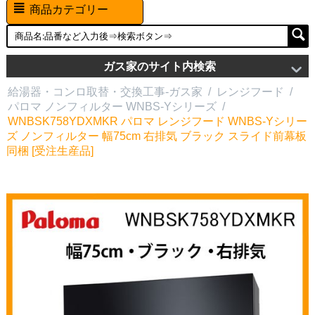
商品カテゴリー
ガス家のサイト内検索
給湯器・コンロ取替・交換工事-ガス家
/
レンジフード
/
パロマ ノンフィルター WNBS-Yシリーズ
/
WNBSK758YDXMKR パロマ レンジフード WNBS-Yシリー
ズ ノンフィルター 幅75cm 右排気 ブラック スライド前幕板
同梱 [受注生産品]