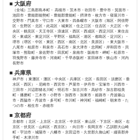
■ 大阪府
（全域）三島郡島本町・ 高槻市・茨木市・吹田市・豊中市・箕面市・
池田市・豊能郡能勢町・豊能郡豊能町・摂津市・枚方市・寝屋川市・
交野市・門真市・守口市・大東市・四条畷市・大阪市（旭区・阿倍野
区・生野区・北区・此花区・城東区・住之江区・住吉区・大正区・中
央区・鶴見区・天王寺区・浪速区・西区・西成区・西淀川区・東住吉
区・東成区・東淀川区・平野区・福島区・港区・都島区・淀川区）・
堺市（堺区・中区・東区・西区・南区・北区・美原区）・東大阪市・
八尾市・柏原市・和泉市・高石市・泉大津市・忠岡町・岸和田市・貝
塚市・熊取町・泉佐野市・田尻町・泉南市・阪南市・岬町・松原市・
羽曳野市・藤井寺市・河南町・千早赤阪村・富田林市・狭山市・河内
長野市
■ 兵庫県
神戸市（ 東灘区・灘区・中央区・兵庫区・北区・長田区・須磨区・垂
水区・西区）・尼崎市・西宮市・芦屋市・伊丹市・宝塚市・川西市・
三田市・川辺郡猪名川町・明石市・加古川市・高砂市・加古郡稲美
町・播磨町・三木市・小野市・加西市・加東市・姫路市・丹波篠山
市・西脇市・丹波市・多可町・市川町・神河町・福崎町・朝来市・た
つの市・相生市・赤穂市
■ 京都府
京都市（ 北区・上京区・左京区・中京区・東山区・下京区・南区・右
京区・伏見区・山科区・西京区）・向日市・長岡京市・乙訓郡大山崎
町・宇治市・城陽市・八幡市・京田辺市・久世郡久御山町・綴喜郡井
手町・木津川市