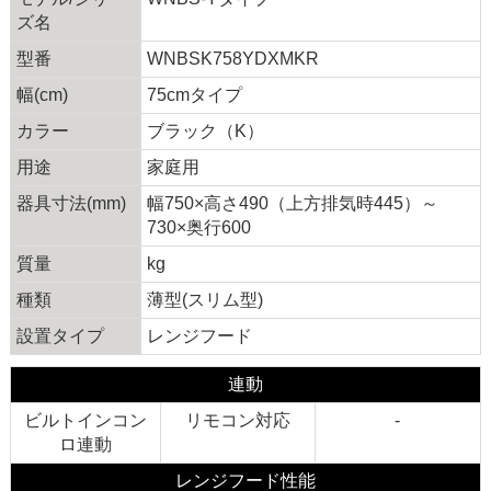
ズ名
型番
WNBSK758YDXMKR
幅(cm)
75cmタイプ
カラー
ブラック（K）
用途
家庭用
器具寸法(mm)
幅750×高さ490（上方排気時445）～
730×奥行600
質量
kg
種類
薄型(スリム型)
設置タイプ
レンジフード
連動
ビルトインコン
リモコン対応
-
ロ連動
レンジフード性能