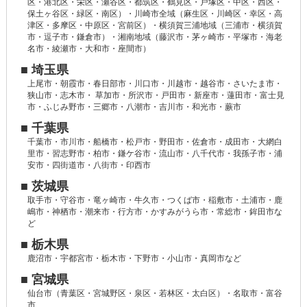
区・港北区・栄区・瀬谷区・都筑区・鶴見区・戸塚区・中区・西区・
保土ヶ谷区・緑区・南区）・川崎市全域（麻生区・川崎区・幸区・高
津区・多摩区・中原区・宮前区）・横須賀三浦地域（三浦市・横須賀
市・逗子市・鎌倉市）・湘南地域（藤沢市・茅ヶ崎市・平塚市・海老
名市・綾瀬市・大和市・座間市）
■ 埼玉県
上尾市・朝霞市・春日部市・川口市・川越市・越谷市・さいたま市・
狭山市・志木市・ 草加市・所沢市・戸田市・新座市・蓮田市・富士見
市・ふじみ野市・三郷市・八潮市・吉川市・和光市・蕨市
■ 千葉県
千葉市・市川市・船橋市・松戸市・野田市・佐倉市・成田市・大網白
里市・習志野市・柏市・鎌ケ谷市・流山市・八千代市・我孫子市・浦
安市・四街道市・八街市・印西市
■ 茨城県
取手市・守谷市・竜ヶ崎市・牛久市・つくば市・稲敷市・土浦市・鹿
嶋市・神栖市・潮来市・行方市・かすみがうら市・常総市・鉾田市な
ど
■ 栃木県
鹿沼市・宇都宮市・栃木市・下野市・小山市・真岡市など
■ 宮城県
仙台市（青葉区・宮城野区・泉区・若林区・太白区）・名取市・富谷
市