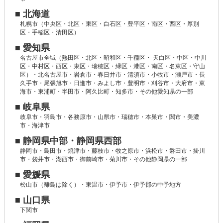
■ 北海道
札幌市（中央区・北区・東区・白石区・豊平区・南区・西区・厚別
区・手稲区・清田区）
■ 愛知県
名古屋市全域（熱田区・北区・昭和区・千種区・ 天白区・中区・中川
区・中村区・西区・東区・瑞穂区・緑区・港区・南区・名東区・守山
区）・北名古屋市・岩倉市・春日井市・清須市・小牧市・瀬戸市・長
久手市・尾張旭市・日進市・みよし市・豊明市・刈谷市・大府市・東
海市・東浦町・半田市・阿久比町・知多市・その他愛知県の一部
■ 岐阜県
岐阜市・羽島市・各務原市・山県市・瑞穂市・本巣市・関市・美濃
市・海津市
■ 静岡県中部・静岡県西部
静岡市・島田市・焼津市・藤枝市・牧之原市・浜松市・磐田市・掛川
市・袋井市・湖西市・御前崎市・菊川市・その他静岡県の一部
■ 愛媛県
松山市（離島は除く）・東温市・伊予市・伊予郡の中予地方
■ 山口県
下関市