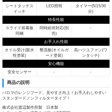
シートタッチス
LED照明
タイマー(5/15/30
イッチ
分)
特長性能
スライド前幕板
同時給排対応(別
-
同梱
売)
お手入れ性能
オイル受け(親水
整流板(オイルガ
高ハツユファン(ワ
性塗装)
ード塗装)
ンタッチ)
安心機能
安全センサー
-
-
商品の説明
パロマのレンジフード。見やすさ向上！お手入れしやすい
スタンダードノンフィルタータイプ！
株式会社渡辺製作所製 日本製