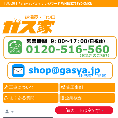
【ガス家】Paloma パロマ レンジフード WNBSK758YDXMKR
工事について
施工事例
よくある質問
企業概要
カートは空です