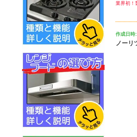
業界初！
作成日時: 2
ノーリ