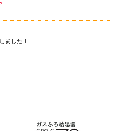
器
始しました！