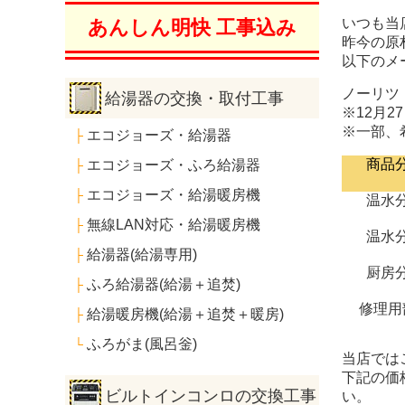
いつも当
あんしん明快 工事込み
昨今の原
以下のメ
ノーリツ
給湯器の交換・取付工事
※12月
※一部、
エコジョーズ・給湯器
├
商品
エコジョーズ・ふろ給湯器
├
エコジョーズ・給湯暖房機
├
温水
無線LAN対応・給湯暖房機
├
温水
給湯器(給湯専用)
├
厨房
ふろ給湯器(給湯＋追焚)
├
修理用
給湯暖房機(給湯＋追焚＋暖房)
├
ふろがま(風呂釡)
└
当店では
下記の価
ビルトインコンロの交換工事
い。