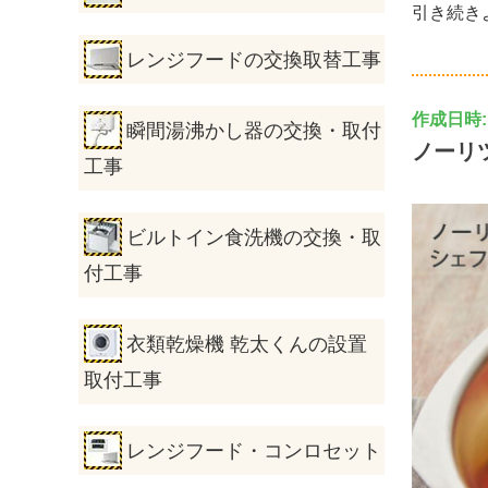
引き続き
レンジフードの交換取替工事
作成日時: 2
瞬間湯沸かし器の交換・取付
ノーリ
工事
ビルトイン食洗機の交換・取
付工事
衣類乾燥機 乾太くんの設置
取付工事
レンジフード・コンロセット