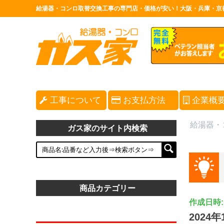
給湯器・コンロ取替交換工事の専門店・価格が安い！大阪・兵庫・京
工事について
お支払方法
企業概
給湯器・
ガス家のサイト内検索
商品カテゴリー
作成日時: 2
202