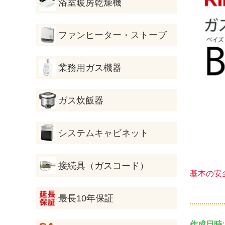
浴室暖房乾燥機
ファンヒーター・ストーブ
業務用ガス機器
ガス炊飯器
システムキャビネット
接続具（ガスコード）
基本の安
最長10年保証
作成日時: 2