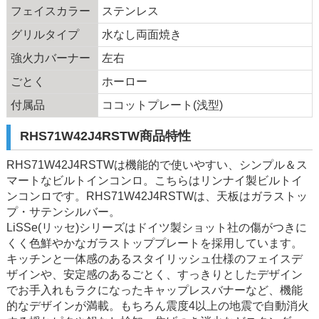
フェイスカラー
ステンレス
グリルタイプ
水なし両面焼き
強火力バーナー
左右
ごとく
ホーロー
付属品
ココットプレート(浅型)
RHS71W42J4RSTW商品特性
RHS71W42J4RSTWは機能的で使いやすい、シンプル＆ス
マートなビルトインコンロ。こちらはリンナイ製ビルトイ
ンコンロです。RHS71W42J4RSTWは、天板はガラストッ
プ・サテンシルバー。
LiSSe(リッセ)シリーズはドイツ製ショット社の傷がつきに
くく色鮮やかなガラストッププレートを採用しています。
キッチンと一体感のあるスタイリッシュ仕様のフェイスデ
ザインや、安定感のあるごとく、すっきりとしたデザイン
でお手入れもラクになったキャップレスバナーなど、機能
的なデザインが満載。もちろん震度4以上の地震で自動消火