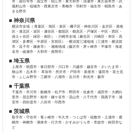
市・国分寺市・国立市・狛江市・東大和市・清瀬市・東久留米市・武
蔵村山市・稲城市・西東京市・青梅市・羽村市・福生市・昭島市・あ
きる野市
■ 神奈川県
横浜市全域（ 青葉区・旭区・泉区・磯子区・神奈川区・金沢区・港南
区・港北区・栄区・瀬谷区・都筑区・鶴見区・戸塚区・中区・西区・
保土ヶ谷区・緑区・南区）・川崎市全域（麻生区・川崎区・幸区・高
津区・多摩区・中原区・宮前区）・横須賀三浦地域（三浦市・横須賀
市・逗子市・鎌倉市）・湘南地域（藤沢市・茅ヶ崎市・平塚市・海老
名市・綾瀬市・大和市・座間市）
■ 埼玉県
上尾市・朝霞市・春日部市・川口市・川越市・越谷市・さいたま市・
狭山市・志木市・ 草加市・所沢市・戸田市・新座市・蓮田市・富士見
市・ふじみ野市・三郷市・八潮市・吉川市・和光市・蕨市
■ 千葉県
千葉市・市川市・船橋市・松戸市・野田市・佐倉市・成田市・大網白
里市・習志野市・柏市・鎌ケ谷市・流山市・八千代市・我孫子市・浦
安市・四街道市・八街市・印西市
■ 茨城県
取手市・守谷市・竜ヶ崎市・牛久市・つくば市・稲敷市・土浦市・鹿
嶋市・神栖市・潮来市・行方市・かすみがうら市・常総市・鉾田市な
ど