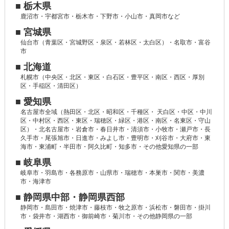
■ 栃木県
鹿沼市・宇都宮市・栃木市・下野市・小山市・真岡市など
■ 宮城県
仙台市（青葉区・宮城野区・泉区・若林区・太白区）・名取市・富谷
市
■ 北海道
札幌市（中央区・北区・東区・白石区・豊平区・南区・西区・厚別
区・手稲区・清田区）
■ 愛知県
名古屋市全域（熱田区・北区・昭和区・千種区・ 天白区・中区・中川
区・中村区・西区・東区・瑞穂区・緑区・港区・南区・名東区・守山
区）・北名古屋市・岩倉市・春日井市・清須市・小牧市・瀬戸市・長
久手市・尾張旭市・日進市・みよし市・豊明市・刈谷市・大府市・東
海市・東浦町・半田市・阿久比町・知多市・その他愛知県の一部
■ 岐阜県
岐阜市・羽島市・各務原市・山県市・瑞穂市・本巣市・関市・美濃
市・海津市
■ 静岡県中部・静岡県西部
静岡市・島田市・焼津市・藤枝市・牧之原市・浜松市・磐田市・掛川
市・袋井市・湖西市・御前崎市・菊川市・その他静岡県の一部