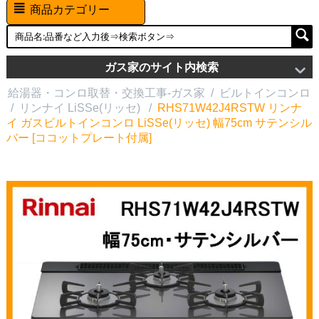
商品カテゴリー
ガス家のサイト内検索
給湯器・コンロ取替・交換工事-ガス家
/
ビルトインコンロ
/
リンナイ LiSSe(リッセ)
/
RHS71W42J4RSTW リンナ
イ ガスビルトインコンロ LiSSe(リッセ) 幅75cm サテンシル
バー [ココットプレート付属]