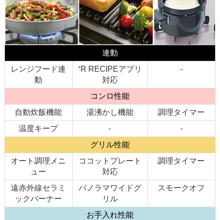
連動
レンジフード連
⁺R RECIPEアプリ
-
動
対応
コンロ性能
自動炊飯機能
湯沸かし機能
調理タイマー
温度キープ
-
-
グリル性能
オート調理メニ
ココットプレート
調理タイマー
ュー
対応
遠赤外線セラミ
パノラマワイドグ
スモークオフ
ックバーナー
リル
お手入れ性能