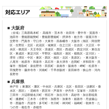
■ 大阪府
（全域）三島郡島本町・ 高槻市・茨木市・吹田市・豊中市・箕面市・
池田市・豊能郡能勢町・豊能郡豊能町・摂津市・枚方市・寝屋川市・
交野市・門真市・守口市・大東市・四条畷市・大阪市（旭区・阿倍野
区・生野区・北区・此花区・城東区・住之江区・住吉区・大正区・中
央区・鶴見区・天王寺区・浪速区・西区・西成区・西淀川区・東住吉
区・東成区・東淀川区・平野区・福島区・港区・都島区・淀川区）・
堺市（堺区・中区・東区・西区・南区・北区・美原区）・東大阪市・
八尾市・柏原市・和泉市・高石市・泉大津市・忠岡町・岸和田市・貝
塚市・熊取町・泉佐野市・田尻町・泉南市・阪南市・岬町・松原市・
羽曳野市・藤井寺市・河南町・千早赤阪村・富田林市・狭山市・河内
長野市
■ 兵庫県
神戸市（ 東灘区・灘区・中央区・兵庫区・北区・長田区・須磨区・垂
水区・西区）・尼崎市・西宮市・芦屋市・伊丹市・宝塚市・川西市・
三田市・川辺郡猪名川町・明石市・加古川市・高砂市・加古郡稲美
町・播磨町・三木市・小野市・加西市・加東市・姫路市・丹波篠山
市・西脇市・丹波市・多可町・市川町・神河町・福崎町・朝来市・た
つの市・相生市・赤穂市