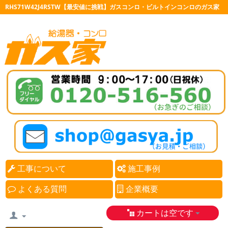
RHS71W42J4RSTW【最安値に挑戦】ガスコンロ・ビルトインコンロのガス家
工事について
施工事例
よくある質問
企業概要
カートは空です