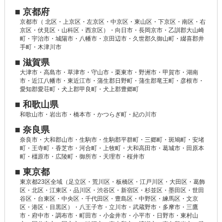
■ 京都府
京都市（ 北区・上京区・左京区・中京区・東山区・下京区・南区・右
京区・伏見区・山科区・西京区）・向日市・長岡京市・乙訓郡大山崎
町・宇治市・城陽市・八幡市・京田辺市・久世郡久御山町・綴喜郡井
手町・木津川市
■ 滋賀県
大津市・高島市・草津市・守山市・栗東市・野洲市・甲賀市・湖南
市・近江八幡市・東近江市・蒲生郡日野町・蒲生郡竜王町・彦根市・
愛知郡愛荘町・犬上郡甲良町・犬上郡豊郷町
■ 和歌山県
和歌山市・岩出市・橋本市・かつらぎ町・紀の川市
■ 奈良県
奈良市・大和郡山市・生駒市・生駒郡平群町・三郷町・斑鳩町・安堵
町・王寺町・香芝市・河合町・上牧町・大和高田市・葛城市・田原本
町・橿原市・広陵町・御所市・天理市・桜井市
■ 東京都
東京都23区全域（足立区・荒川区・板橋区・江戸川区・大田区・葛飾
区・北区・江東区・品川区・渋谷区・新宿区・杉並区・墨田区・世田
谷区・台東区・中央区・千代田区・豊島区・中野区・練馬区・文京
区・港区・目黒区）・八王子市・立川市・武蔵野市・多摩市・三鷹
市・府中市・調布市・町田市・小金井市・小平市・日野市・東村山