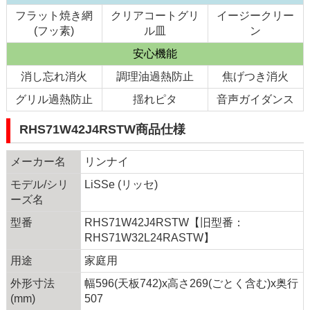
フラット焼き網
クリアコートグリ
イージークリー
(フッ素)
ル皿
ン
安心機能
消し忘れ消火
調理油過熱防止
焦げつき消火
グリル過熱防止
揺れピタ
音声ガイダンス
RHS71W42J4RSTW商品仕様
メーカー名
リンナイ
モデル/シリ
LiSSe (リッセ)
ーズ名
型番
RHS71W42J4RSTW【旧型番：
RHS71W32L24RASTW】
用途
家庭用
外形寸法
幅596(天板742)x高さ269(ごとく含む)x奥行
(mm)
507