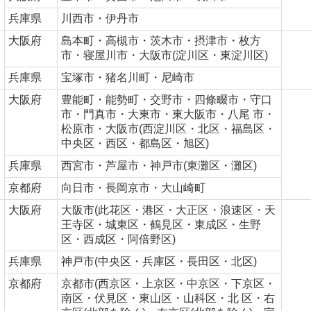
兵庫県
川西市・伊丹市
大阪府
島本町・高槻市・茨木市・摂津市・枚方
市・寝屋川市・大阪市(淀川区・東淀川区)
兵庫県
宝塚市・猪名川町・尼崎市
大阪府
豊能町・能勢町・交野市・四條畷市・守口
市・門真市・大東市・東大阪市・八尾 市・
松原市・大阪市(西淀川区・北区・福島区・
中央区・西区・都島区・旭区)
兵庫県
西宮市・芦屋市・神戸市(東灘区・灘区)
京都府
向日市・長岡京市・大山崎町
大阪府
大阪市(此花区・港区・大正区・浪速区・天
王寺区・城東区・鶴見区・東成区・生野
区・西成区・阿倍野区)
兵庫県
神戸市(中央区・兵庫区・長田区・北区)
京都府
京都市(西京区・上京区・中京区・下京区・
南区・伏見区・東山区・山科区・北 区・右