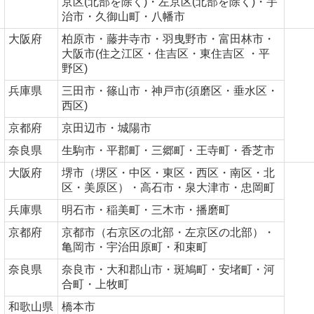
京区(北部を除く)・左京区(北部を除く)・宇
治市・久御山町・八幡市
大阪府
柏原市・藤井寺市・羽曳野市・富田林市・
大阪市(住之江区・住吉区・東住吉区 ・平
野区)
兵庫県
三田市・篠山市・神戸市(須磨区・垂水区・
西区)
京都府
京田辺市・城陽市
奈良県
生駒市・平郡町・三郷町・王寺町・香芝市
大阪府
堺市（堺区・中区・東区・西区・南区・北
区・美原区）・高石市・泉大津市・忠岡町
兵庫県
明石市・稲美町・三木市・播磨町
京都府
京都市（右京区の北部・左京区の北部）・
亀岡市・宇治田原町・和束町
奈良県
奈良市・大和郡山市・斑鳩町・安堵町・河
合町・上牧町
和歌山県
橋本市