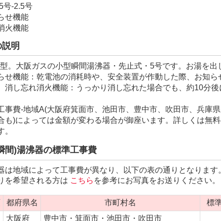
号-2.5号
らせ機能
消火機能
の説明
P941型。大阪ガスの小型瞬間湯沸器・先止式・5号です。お湯
らせ機能：乾電池の消耗時や、安全装置が作動した際、お知ら
。消し忘れ消火機能：うっかり消し忘れた場合でも、約10分
1
工事費-地域A(大阪府箕面市、池田市、豊中市、吹田市、兵庫県
合も)によっては金額が変わる場合が御座います。詳しくは無
す。
瞬間)湯沸器の標準工事費
器は地域によって工事費が異なり、以下の表の通りとなります
りを希望される方は
こちら
を参考にお写真をお送りください。
類
都府県名
市町村名
標準
大阪府
豊中市・箕面市・池田市・吹田市