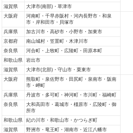
滋賀県
大津市(南部)・草津市
大阪府
河南町・千早赤阪村・河内長野市・和泉
市・岸和田市・貝塚市
兵庫県
加古川市・高砂市・小野市・加東市
京都府
南山城村・笠置町・木津川市
奈良県
河合町・上牧町・広陵町・田原本町
和歌山県
岩出市
滋賀県
大津市(北部)・守山市・栗東市
大阪府
熊取町・泉佐野市・田尻町・泉南市・阪南
市・岬町
兵庫県
丹波市・多可町・神河町・市川町・福崎町
奈良県
大和高田市・葛城市・橿原市・広陵町・御
所市
和歌山県
紀の川市・和歌山市・かつらぎ町
滋賀県
野洲市・竜王町・湖南市・近江八幡市