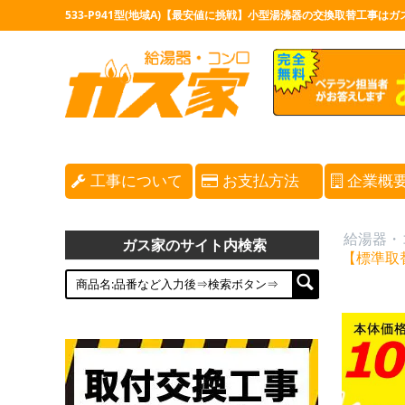
533-P941型(地域A)【最安値に挑戦】小型湯沸器の交換取替工事はガ
工事について
お支払方法
企業概
給湯器・
ガス家のサイト内検索
【標準取