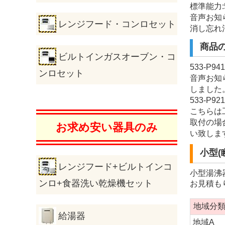
標準能力:5
音声お知
レンジフード・コンロセット
消し忘れ
商品
ビルトインガスオーブン・コ
533-
ンロセット
音声お知
しました
533-P92
こちらは
取付の場
お求め安い器具のみ
い致しま
小型(
レンジフード+ビルトインコ
小型湯沸
ンロ+食器洗い乾燥機セット
お見積も
地域分
給湯器
地域A