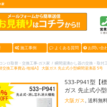
ス家
要
施工事例
よくある質問
お問い合
コンロ取替・交換工事-ガス家
/
瞬間湯沸かし器の交換・取付
替交換工事費込-地域A】 大阪ガス 先止式小型瞬間湯沸器 5号
533-P941型
ガス 先止式小型
大阪ガス
, 送料無