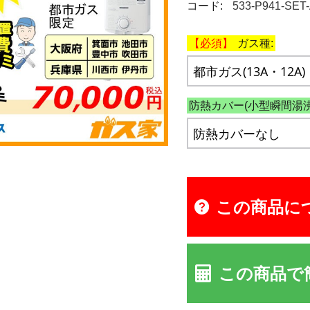
コード:
533-P941-SET
ガス種:
防熱カバー(小型瞬間湯沸
この商品に
この商品で