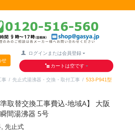
ログインまたは会員登録
わせ
カートは空です
工事
/
先止式湯沸器・交換・取付工事
/
533-P941型
【標準取替交換工事費込-地域A】 大阪
瞬間湯沸器 5号
料, 先止式