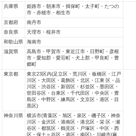
兵庫県
姫路市・朝来市・揖保町・太子町・たつの
市・赤穂市・相生市
京都府
南丹市
奈良県
天理市・桜井市
和歌山県
海南市
滋賀県
高島市・甲賀市・東近江市・日野町・彦根
市・愛知郡・愛荘町・犬上郡・甲良町・豊
郷町
東京都
東京23区内(足立区・荒川区・板橋区・江戸
川区・大田区・葛飾区・北区・江東 区・品
川区・渋谷区・新宿区・杉並区・墨田区・
世田谷区・台東区・千代田区・中央区・豊
島区・中野区・練馬区・文京区・港区・目
黒区)
神奈川県
横浜市(青葉区・旭区・泉区・磯子区・神奈
川区・金沢区・港南区・港北区・栄 区・瀬
谷区・都筑区・鶴見区・戸塚区・中区・西
区・保土ヶ谷区・港区・南区)・川崎市(麻