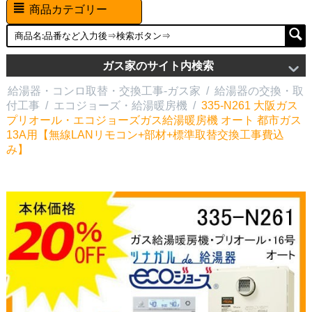
商品カテゴリー
ガス家のサイト内検索
給湯器・コンロ取替・交換工事-ガス家
/
給湯器の交換・取
付工事
/
エコジョーズ・給湯暖房機
/
335-N261 大阪ガス
プリオール・エコジョーズガス給湯暖房機 オート 都市ガス
13A用【無線LANリモコン+部材+標準取替交換工事費込
み】