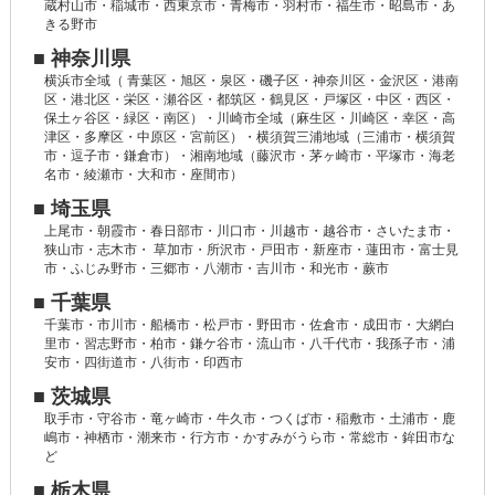
蔵村山市・稲城市・西東京市・青梅市・羽村市・福生市・昭島市・あ
きる野市
■ 神奈川県
横浜市全域（ 青葉区・旭区・泉区・磯子区・神奈川区・金沢区・港南
区・港北区・栄区・瀬谷区・都筑区・鶴見区・戸塚区・中区・西区・
保土ヶ谷区・緑区・南区）・川崎市全域（麻生区・川崎区・幸区・高
津区・多摩区・中原区・宮前区）・横須賀三浦地域（三浦市・横須賀
市・逗子市・鎌倉市）・湘南地域（藤沢市・茅ヶ崎市・平塚市・海老
名市・綾瀬市・大和市・座間市）
■ 埼玉県
上尾市・朝霞市・春日部市・川口市・川越市・越谷市・さいたま市・
狭山市・志木市・ 草加市・所沢市・戸田市・新座市・蓮田市・富士見
市・ふじみ野市・三郷市・八潮市・吉川市・和光市・蕨市
■ 千葉県
千葉市・市川市・船橋市・松戸市・野田市・佐倉市・成田市・大網白
里市・習志野市・柏市・鎌ケ谷市・流山市・八千代市・我孫子市・浦
安市・四街道市・八街市・印西市
■ 茨城県
取手市・守谷市・竜ヶ崎市・牛久市・つくば市・稲敷市・土浦市・鹿
嶋市・神栖市・潮来市・行方市・かすみがうら市・常総市・鉾田市な
ど
■ 栃木県