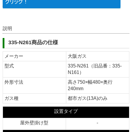
説明
335-N261商品の仕様
メーカー
大阪ガス
型式
335-N261（旧品番：335-
N161）
外形寸法
高さ750×幅480×奥行
240mm
ガス種
都市ガス(13A)のみ
設置タイプ
屋外壁掛け型
-