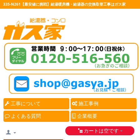
335-N261【最安値に挑戦】給湯暖房機・給湯器の交換取替工事はガス家
工事について
施工事例
よくある質問
企業概要
カートは空です