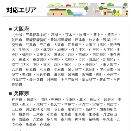
■ 大阪府
（全域）三島郡島本町・ 高槻市・茨木市・吹田市・豊中市・箕面市・
池田市・豊能郡能勢町・豊能郡豊能町・摂津市・枚方市・寝屋川市・
交野市・門真市・守口市・大東市・四条畷市・大阪市（旭区・阿倍野
区・生野区・北区・此花区・城東区・住之江区・住吉区・大正区・中
央区・鶴見区・天王寺区・浪速区・西区・西成区・西淀川区・東住吉
区・東成区・東淀川区・平野区・福島区・港区・都島区・淀川区）・
堺市（堺区・中区・東区・西区・南区・北区・美原区）・東大阪市・
八尾市・柏原市・和泉市・高石市・泉大津市・忠岡町・岸和田市・貝
塚市・熊取町・泉佐野市・田尻町・泉南市・阪南市・岬町・松原市・
羽曳野市・藤井寺市・河南町・千早赤阪村・富田林市・狭山市・河内
長野市
■ 兵庫県
神戸市（ 東灘区・灘区・中央区・兵庫区・北区・長田区・須磨区・垂
水区・西区）・尼崎市・西宮市・芦屋市・伊丹市・宝塚市・川西市・
三田市・川辺郡猪名川町・明石市・加古川市・高砂市・加古郡稲美
町・播磨町・三木市・小野市・加西市・加東市・姫路市・丹波篠山
市・西脇市・丹波市・多可町・市川町・神河町・福崎町・朝来市・た
つの市・相生市・赤穂市