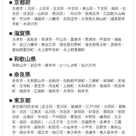
■ 京都府
京都市（ 北区・上京区・左京区・中京区・東山区・下京区・南区・右
京区・伏見区・山科区・西京区）・向日市・長岡京市・乙訓郡大山崎
町・宇治市・城陽市・八幡市・京田辺市・久世郡久御山町・綴喜郡井
手町・木津川市
■ 滋賀県
大津市・高島市・草津市・守山市・栗東市・野洲市・甲賀市・湖南
市・近江八幡市・東近江市・蒲生郡日野町・蒲生郡竜王町・彦根市・
愛知郡愛荘町・犬上郡甲良町・犬上郡豊郷町
■ 和歌山県
和歌山市・岩出市・橋本市・かつらぎ町・紀の川市
■ 奈良県
奈良市・大和郡山市・生駒市・生駒郡平群町・三郷町・斑鳩町・安堵
町・王寺町・香芝市・河合町・上牧町・大和高田市・葛城市・田原本
町・橿原市・広陵町・御所市・天理市・桜井市
■ 東京都
東京都23区全域（足立区・荒川区・板橋区・江戸川区・大田区・葛飾
区・北区・江東区・品川区・渋谷区・新宿区・杉並区・墨田区・世田
谷区・台東区・中央区・千代田区・豊島区・中野区・練馬区・文京
区・港区・目黒区）・八王子市・立川市・武蔵野市・多摩市・三鷹
市・府中市・調布市・町田市・小金井市・小平市・日野市・東村山
市・国分寺市・国立市・狛江市・東大和市・清瀬市・東久留米市・武