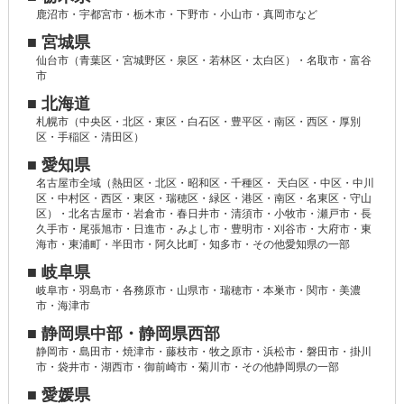
鹿沼市・宇都宮市・栃木市・下野市・小山市・真岡市など
■ 宮城県
仙台市（青葉区・宮城野区・泉区・若林区・太白区）・名取市・富谷
市
■ 北海道
札幌市（中央区・北区・東区・白石区・豊平区・南区・西区・厚別
区・手稲区・清田区）
■ 愛知県
名古屋市全域（熱田区・北区・昭和区・千種区・ 天白区・中区・中川
区・中村区・西区・東区・瑞穂区・緑区・港区・南区・名東区・守山
区）・北名古屋市・岩倉市・春日井市・清須市・小牧市・瀬戸市・長
久手市・尾張旭市・日進市・みよし市・豊明市・刈谷市・大府市・東
海市・東浦町・半田市・阿久比町・知多市・その他愛知県の一部
■ 岐阜県
岐阜市・羽島市・各務原市・山県市・瑞穂市・本巣市・関市・美濃
市・海津市
■ 静岡県中部・静岡県西部
静岡市・島田市・焼津市・藤枝市・牧之原市・浜松市・磐田市・掛川
市・袋井市・湖西市・御前崎市・菊川市・その他静岡県の一部
■ 愛媛県