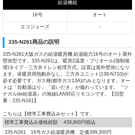
給湯機能
16号
オート
エコジョーズ
-
335-N261商品の説明
335-N261大阪ガスの給湯暖房機 給湯能力16号のオート屋外
壁掛型です。335-N261は、暖房2温度・プリオール(強制循
環)タイプ・三方弁ドレン処理方式。設置は屋外壁掛になり
ます。床暖房用熱動弁なし。三方弁ユニット(138-N710)が
必ず必要です。ガス種(都市ガス13A)のみとなります。オー
トは「自動湯はり」「追いだき」が備わっています。『ツ
ナガルde給湯器』の無線LAN対応リモコンです。【旧型
番：235-N161】
こちらは【標準工事費込みセット】です。
標準工事費込み価格総額 430,800円税込
335-N261 16号ガス給湯暖房機 定価399,300円