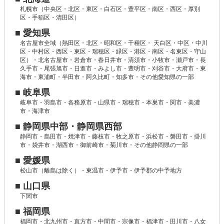
札幌市（中央区・北区・東区・白石区・豊平区・南区・西区・厚別
区・手稲区・清田区）
■ 愛知県
名古屋市全域（熱田区・北区・昭和区・千種区・ 天白区・中区・中川
区・中村区・西区・東区・瑞穂区・緑区・港区・南区・名東区・守山
区）・北名古屋市・岩倉市・春日井市・清須市・小牧市・瀬戸市・長
久手市・尾張旭市・日進市・みよし市・豊明市・刈谷市・大府市・東
海市・東浦町・半田市・阿久比町・知多市・その他愛知県の一部
■ 岐阜県
岐阜市・羽島市・各務原市・山県市・瑞穂市・本巣市・関市・美濃
市・海津市
■ 静岡県中部・静岡県西部
静岡市・島田市・焼津市・藤枝市・牧之原市・浜松市・磐田市・掛川
市・袋井市・湖西市・御前崎市・菊川市・その他静岡県の一部
■ 愛媛県
松山市（離島は除く）・東温市・伊予市・伊予郡の中予地方
■ 山口県
下関市
■ 福岡県
福岡市・北九州市・直方市・中間市・宗像市・福津市・田川市・八女