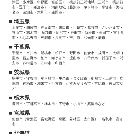
津区・多摩区・中原区・宮前区）・横須賀三浦地域（三浦市・横須賀
市・逗子市・鎌倉市）・湘南地域（藤沢市・茅ヶ崎市・平塚市・海老
名市・綾瀬市・大和市・座間市）
■ 埼玉県
上尾市・朝霞市・春日部市・川口市・川越市・越谷市・さいたま市・
狭山市・志木市・ 草加市・所沢市・戸田市・新座市・蓮田市・富士見
市・ふじみ野市・三郷市・八潮市・吉川市・和光市・蕨市
■ 千葉県
千葉市・市川市・船橋市・松戸市・野田市・佐倉市・成田市・大網白
里市・習志野市・柏市・鎌ケ谷市・流山市・八千代市・我孫子市・浦
安市・四街道市・八街市・印西市
■ 茨城県
取手市・守谷市・竜ヶ崎市・牛久市・つくば市・稲敷市・土浦市・鹿
嶋市・神栖市・潮来市・行方市・かすみがうら市・常総市・鉾田市な
ど
■ 栃木県
鹿沼市・宇都宮市・栃木市・下野市・小山市・真岡市など
■ 宮城県
仙台市（青葉区・宮城野区・泉区・若林区・太白区）・名取市・富谷
市
■ 北海道