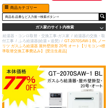
商品カテゴリー
ガス家のサイト内検索
給湯器・コンロ取替・交換工事-ガス家
/
給湯器の交換・取
付工事
/
ふろ給湯器(給湯＋追焚)
/
GT-2070SAW-1 BL ノー
リツ ガスふろ給湯器 屋外壁掛形 20号 オート【リモコン+標
準取替交換工事費込み】 [受注生産品]