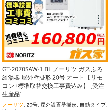
GT-2070SAW-1 BL ノーリツ ガスふろ
給湯器 屋外壁掛形 20号 オート【リモ
コン+標準取替交換工事費込み】 [受注
生産品]
ノーリツ
, 20号, 屋外設置壁掛形, 自動タイプ,