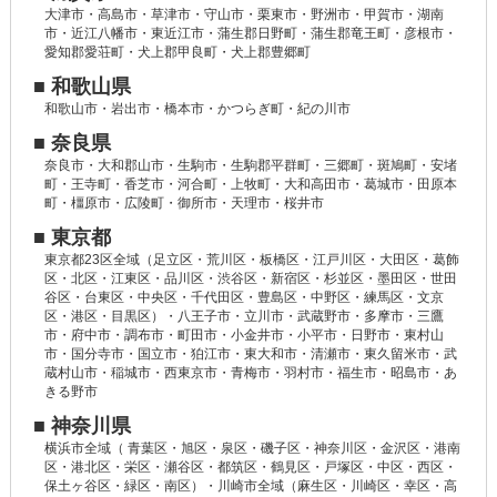
大津市・高島市・草津市・守山市・栗東市・野洲市・甲賀市・湖南
市・近江八幡市・東近江市・蒲生郡日野町・蒲生郡竜王町・彦根市・
愛知郡愛荘町・犬上郡甲良町・犬上郡豊郷町
■ 和歌山県
和歌山市・岩出市・橋本市・かつらぎ町・紀の川市
■ 奈良県
奈良市・大和郡山市・生駒市・生駒郡平群町・三郷町・斑鳩町・安堵
町・王寺町・香芝市・河合町・上牧町・大和高田市・葛城市・田原本
町・橿原市・広陵町・御所市・天理市・桜井市
■ 東京都
東京都23区全域（足立区・荒川区・板橋区・江戸川区・大田区・葛飾
区・北区・江東区・品川区・渋谷区・新宿区・杉並区・墨田区・世田
谷区・台東区・中央区・千代田区・豊島区・中野区・練馬区・文京
区・港区・目黒区）・八王子市・立川市・武蔵野市・多摩市・三鷹
市・府中市・調布市・町田市・小金井市・小平市・日野市・東村山
市・国分寺市・国立市・狛江市・東大和市・清瀬市・東久留米市・武
蔵村山市・稲城市・西東京市・青梅市・羽村市・福生市・昭島市・あ
きる野市
■ 神奈川県
横浜市全域（ 青葉区・旭区・泉区・磯子区・神奈川区・金沢区・港南
区・港北区・栄区・瀬谷区・都筑区・鶴見区・戸塚区・中区・西区・
保土ヶ谷区・緑区・南区）・川崎市全域（麻生区・川崎区・幸区・高