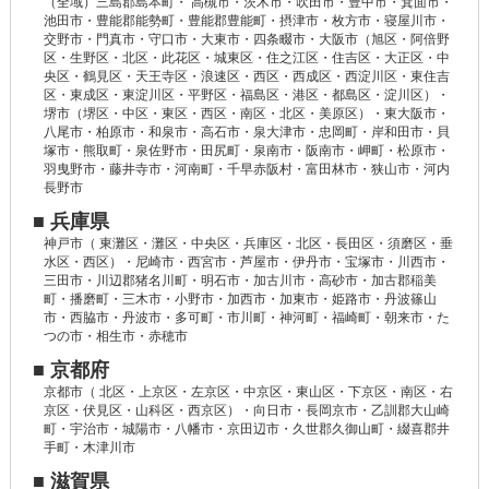
（全域）三島郡島本町・ 高槻市・茨木市・吹田市・豊中市・箕面市・
池田市・豊能郡能勢町・豊能郡豊能町・摂津市・枚方市・寝屋川市・
交野市・門真市・守口市・大東市・四条畷市・大阪市（旭区・阿倍野
区・生野区・北区・此花区・城東区・住之江区・住吉区・大正区・中
央区・鶴見区・天王寺区・浪速区・西区・西成区・西淀川区・東住吉
区・東成区・東淀川区・平野区・福島区・港区・都島区・淀川区）・
堺市（堺区・中区・東区・西区・南区・北区・美原区）・東大阪市・
八尾市・柏原市・和泉市・高石市・泉大津市・忠岡町・岸和田市・貝
塚市・熊取町・泉佐野市・田尻町・泉南市・阪南市・岬町・松原市・
羽曳野市・藤井寺市・河南町・千早赤阪村・富田林市・狭山市・河内
長野市
■ 兵庫県
神戸市（ 東灘区・灘区・中央区・兵庫区・北区・長田区・須磨区・垂
水区・西区）・尼崎市・西宮市・芦屋市・伊丹市・宝塚市・川西市・
三田市・川辺郡猪名川町・明石市・加古川市・高砂市・加古郡稲美
町・播磨町・三木市・小野市・加西市・加東市・姫路市・丹波篠山
市・西脇市・丹波市・多可町・市川町・神河町・福崎町・朝来市・た
つの市・相生市・赤穂市
■ 京都府
京都市（ 北区・上京区・左京区・中京区・東山区・下京区・南区・右
京区・伏見区・山科区・西京区）・向日市・長岡京市・乙訓郡大山崎
町・宇治市・城陽市・八幡市・京田辺市・久世郡久御山町・綴喜郡井
手町・木津川市
■ 滋賀県