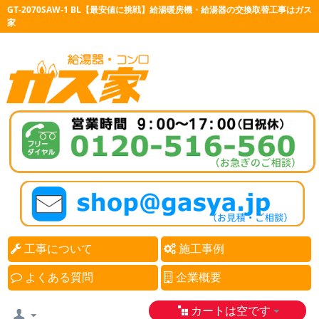
GT-2070SAW-1 BL【最安値に挑戦】給湯暖房機・給湯器の交換取替工事はガス
家
工事について
施工事例
よくある質問
企業概要
カートは空です