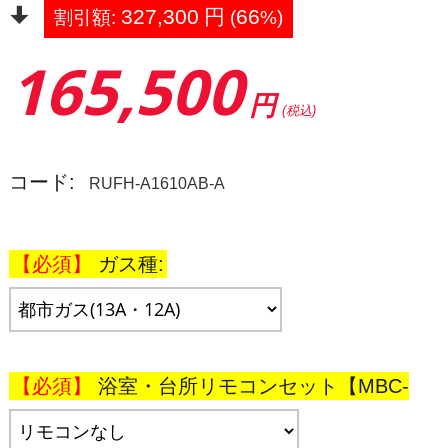
327,300
円
66
割引額:
(
%)
165,500
円
(税込)
コード:
RUFH-A1610AB-A
ガス種:
浴室・台所リモコンセット【MBC-
240V(A)】: