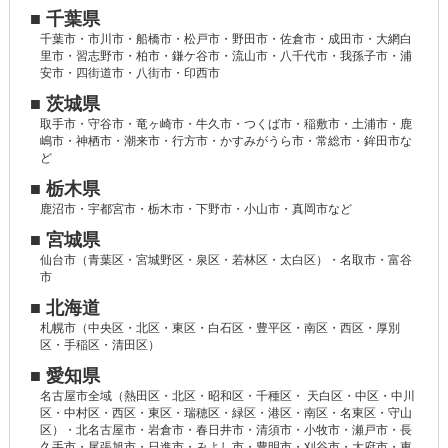
■ 千葉県
千葉市・市川市・船橋市・松戸市・野田市・佐倉市・成田市・大網白
里市・習志野市・柏市・鎌ケ谷市・流山市・八千代市・我孫子市・浦
安市・四街道市・八街市・印西市
■ 茨城県
取手市・守谷市・竜ヶ崎市・牛久市・つくば市・稲敷市・土浦市・鹿
嶋市・神栖市・潮来市・行方市・かすみがうら市・常総市・鉾田市な
ど
■ 栃木県
鹿沼市・宇都宮市・栃木市・下野市・小山市・真岡市など
■ 宮城県
仙台市（青葉区・宮城野区・泉区・若林区・太白区）・名取市・富谷
市
■ 北海道
札幌市（中央区・北区・東区・白石区・豊平区・南区・西区・厚別
区・手稲区・清田区）
■ 愛知県
名古屋市全域（熱田区・北区・昭和区・千種区・ 天白区・中区・中川
区・中村区・西区・東区・瑞穂区・緑区・港区・南区・名東区・守山
区）・北名古屋市・岩倉市・春日井市・清須市・小牧市・瀬戸市・長
久手市・尾張旭市・日進市・みよし市・豊明市・刈谷市・大府市・東