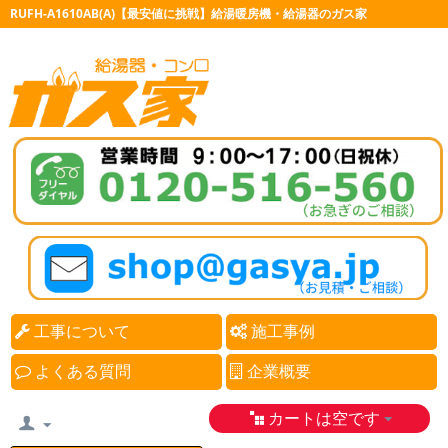
RUFH-A1610AB(A)【最安値に挑戦】給湯暖房機・給湯器のガス家
工事について
施工事例
よくある質問
企業概要
カートは空です