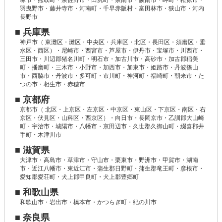
塚市・熊取町・泉佐野市・田尻町・泉南市・阪南市・岬町・松原市・
羽曳野市・藤井寺市・河南町・千早赤阪村・富田林市・狭山市・河内
長野市
■ 兵庫県
神戸市（ 東灘区・灘区・中央区・兵庫区・北区・長田区・須磨区・垂
水区・西区）・尼崎市・西宮市・芦屋市・伊丹市・宝塚市・川西市・
三田市・川辺郡猪名川町・明石市・加古川市・高砂市・加古郡稲美
町・播磨町・三木市・小野市・加西市・加東市・姫路市・丹波篠山
市・西脇市・丹波市・多可町・市川町・神河町・福崎町・朝来市・た
つの市・相生市・赤穂市
■ 京都府
京都市（ 北区・上京区・左京区・中京区・東山区・下京区・南区・右
京区・伏見区・山科区・西京区）・向日市・長岡京市・乙訓郡大山崎
町・宇治市・城陽市・八幡市・京田辺市・久世郡久御山町・綴喜郡井
手町・木津川市
■ 滋賀県
大津市・高島市・草津市・守山市・栗東市・野洲市・甲賀市・湖南
市・近江八幡市・東近江市・蒲生郡日野町・蒲生郡竜王町・彦根市・
愛知郡愛荘町・犬上郡甲良町・犬上郡豊郷町
■ 和歌山県
和歌山市・岩出市・橋本市・かつらぎ町・紀の川市
■ 奈良県