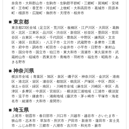
奈良市・大和郡山市・生駒市・生駒郡平群町・三郷町・斑鳩町・安堵
町・王寺町・香芝市・河合町・上牧町・大和高田市・葛城市・田原本
町・橿原市・広陵町・御所市・天理市・桜井市
■ 東京都
東京都23区全域（足立区・荒川区・板橋区・江戸川区・大田区・葛飾
区・北区・江東区・品川区・渋谷区・新宿区・杉並区・墨田区・世田
谷区・台東区・中央区・千代田区・豊島区・中野区・練馬区・文京
区・港区・目黒区）・八王子市・立川市・武蔵野市・多摩市・三鷹
市・府中市・調布市・町田市・小金井市・小平市・日野市・東村山
市・国分寺市・国立市・狛江市・東大和市・清瀬市・東久留米市・武
蔵村山市・稲城市・西東京市・青梅市・羽村市・福生市・昭島市・あ
きる野市
■ 神奈川県
横浜市全域（ 青葉区・旭区・泉区・磯子区・神奈川区・金沢区・港南
区・港北区・栄区・瀬谷区・都筑区・鶴見区・戸塚区・中区・西区・
保土ヶ谷区・緑区・南区）・川崎市全域（麻生区・川崎区・幸区・高
津区・多摩区・中原区・宮前区）・横須賀三浦地域（三浦市・横須賀
市・逗子市・鎌倉市）・湘南地域（藤沢市・茅ヶ崎市・平塚市・海老
名市・綾瀬市・大和市・座間市）
■ 埼玉県
上尾市・朝霞市・春日部市・川口市・川越市・越谷市・さいたま市・
狭山市・志木市・ 草加市・所沢市・戸田市・新座市・蓮田市・富士見
市・ふじみ野市・三郷市・八潮市・吉川市・和光市・蕨市