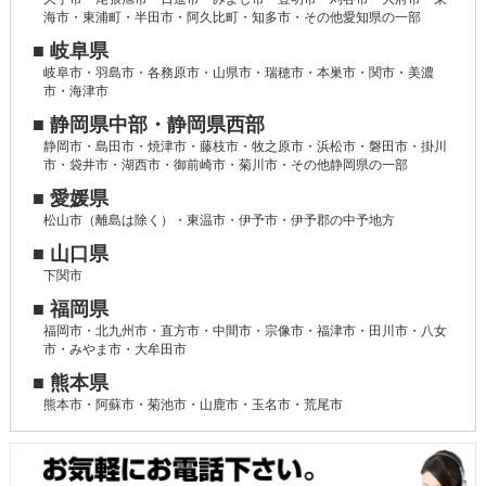
海市・東浦町・半田市・阿久比町・知多市・その他愛知県の一部
■ 岐阜県
岐阜市・羽島市・各務原市・山県市・瑞穂市・本巣市・関市・美濃
市・海津市
■ 静岡県中部・静岡県西部
静岡市・島田市・焼津市・藤枝市・牧之原市・浜松市・磐田市・掛川
市・袋井市・湖西市・御前崎市・菊川市・その他静岡県の一部
■ 愛媛県
松山市（離島は除く）・東温市・伊予市・伊予郡の中予地方
■ 山口県
下関市
■ 福岡県
福岡市・北九州市・直方市・中間市・宗像市・福津市・田川市・八女
市・みやま市・大牟田市
■ 熊本県
熊本市・阿蘇市・菊池市・山鹿市・玉名市・荒尾市