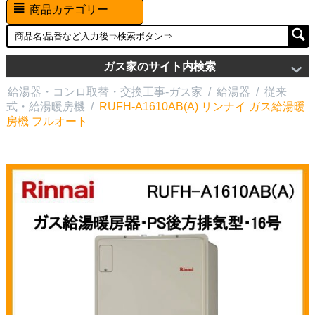
商品カテゴリー
ガス家のサイト内検索
給湯器・コンロ取替・交換工事-ガス家
/
給湯器
/
従来
式・給湯暖房機
/
RUFH-A1610AB(A) リンナイ ガス給湯暖
房機 フルオート