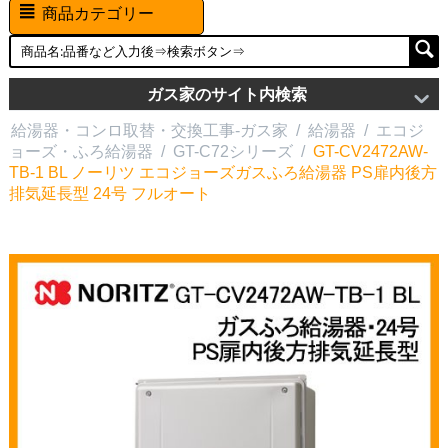
商品カテゴリー
ガス家のサイト内検索
給湯器・コンロ取替・交換工事-ガス家
/
給湯器
/
エコジ
ョーズ・ふろ給湯器
/
GT-C72シリーズ
/
GT-CV2472AW-
TB-1 BL ノーリツ エコジョーズガスふろ給湯器 PS扉内後方
排気延長型 24号 フルオート