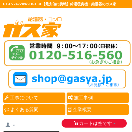
GT-CV2472AW-TB-1 BL【最安値に挑戦】給湯暖房機・給湯器のガス家
工事について
施工事例
よくある質問
企業概要
カートは空です