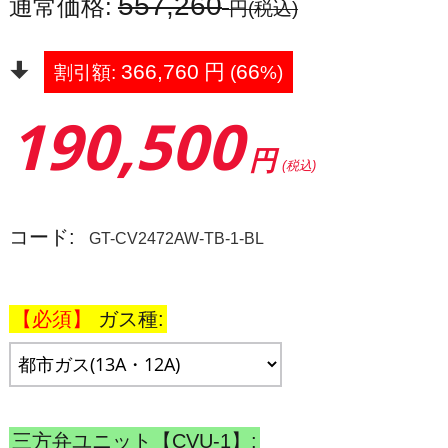
557,260
通常価格:
円
(税込)
366,760
円
66
割引額:
(
%)
190,500
円
(税込)
コード:
GT-CV2472AW-TB-1-BL
ガス種:
三方弁ユニット【CVU-1】: