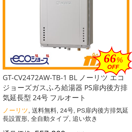
66
%
OFF
GT-CV2472AW-TB-1 BL ノーリツ エコ
ジョーズガスふろ給湯器 PS扉内後方排
気延長型 24号 フルオート
ノーリツ
, 送料無料, 24号, PS扉内後方排気延
長設置形, 全自動タイプ, 追い炊き