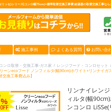
iSSe(リッセ)シリーズ(コンロ幅75cm)+標準取替交換工事費 給湯器の取替交換工事な
要
施工事例
よくある質問
お問い合
コンロ取替・交換工事-ガス家
/
レンジフード・コンロセット
リーンecoフード ノンフィルタ(幅90cm)ホワイト+リンナイガスビ
替交換工事費込み】
リンナイレンジフ
ィルタ(幅90c
ンコンロ LiSSe