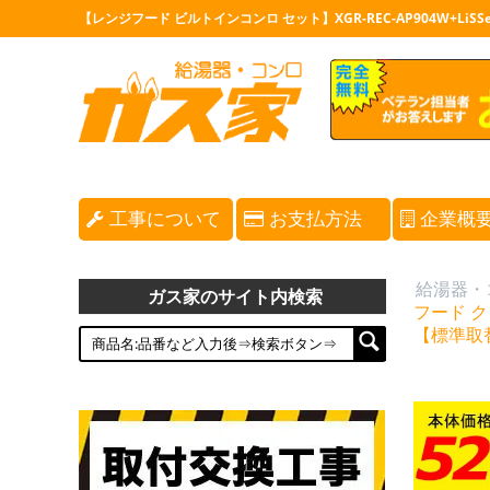
【レンジフード ビルトインコンロ セット】XGR-REC-AP904W+L
工事について
お支払方法
企業概
給湯器・
ガス家のサイト内検索
フード ク
【標準取