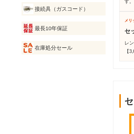
す
接続具（ガスコード）
メリ
最長10年保証
セ
レ
在庫処分セール
【3
セ