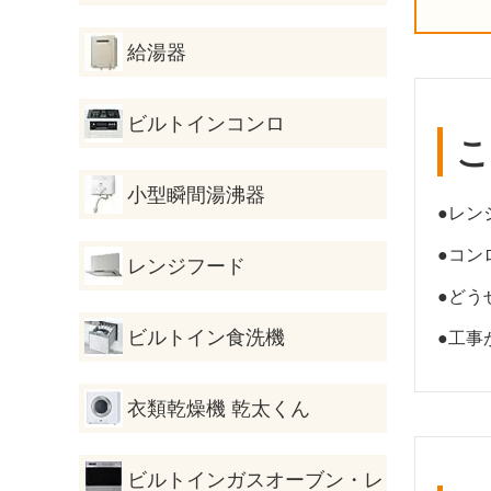
給湯器
ビルトインコンロ
こ
小型瞬間湯沸器
●レン
●コン
レンジフード
●どう
ビルトイン食洗機
●工事
衣類乾燥機 乾太くん
ビルトインガスオーブン・レ