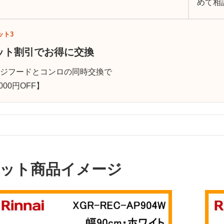
。
めて相
ット3
ット割引でお得に交換
ンジフードとコンロの同時交換で
,000円OFF】
ット商品イメージ