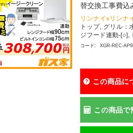
替交換工事費込
リンナイxリンナ
トップ, グリル：
ジフード連動-[○]
コード:
XGR-REC-AP
この商品に
この商品で