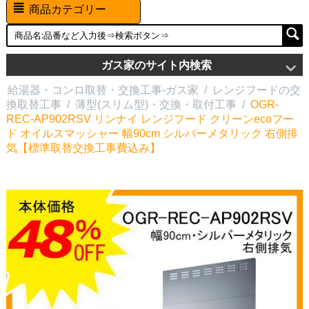
商品カテゴリー
ガス家のサイト内検索
給湯器・コンロ取替・交換工事-ガス家
/
レンジフードの交
換取替工事
/
薄型(スリム型)・交換・取付工事
/
OGR-
REC-AP902RSV リンナイ レンジフード クリーンecoフー
ド オイルスマッシャー 幅90cm シルバーメタリック 右側排
気【標準取替交換工事費込み】