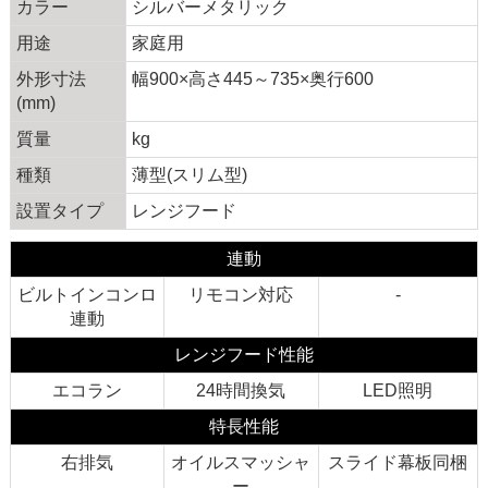
カラー
シルバーメタリック
用途
家庭用
外形寸法
幅900×高さ445～735×奥行600
(mm)
質量
kg
種類
薄型(スリム型)
設置タイプ
レンジフード
連動
ビルトインコンロ
リモコン対応
-
連動
レンジフード性能
エコラン
24時間換気
LED照明
特長性能
右排気
オイルスマッシャ
スライド幕板同梱
ー