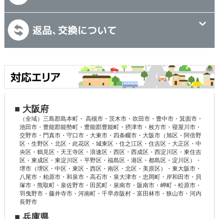
■ 大阪府
（全域）三島郡島本町・ 高槻市・茨木市・吹田市・豊中市・箕面市・
池田市・豊能郡能勢町・豊能郡豊能町・摂津市・枚方市・寝屋川市・
交野市・門真市・守口市・大東市・四条畷市・大阪市（旭区・阿倍野
区・生野区・北区・此花区・城東区・住之江区・住吉区・大正区・中
央区・鶴見区・天王寺区・浪速区・西区・西成区・西淀川区・東住吉
区・東成区・東淀川区・平野区・福島区・港区・都島区・淀川区）・
堺市（堺区・中区・東区・西区・南区・北区・美原区）・東大阪市・
八尾市・柏原市・和泉市・高石市・泉大津市・忠岡町・岸和田市・貝
塚市・熊取町・泉佐野市・田尻町・泉南市・阪南市・岬町・松原市・
羽曳野市・藤井寺市・河南町・千早赤阪村・富田林市・狭山市・河内
長野市
■ 兵庫県