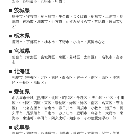
安市・四街道市・八街市・印西市
■ 茨城県
取手市・守谷市・竜ヶ崎市・牛久市・つくば市・稲敷市・土浦市・鹿
嶋市・神栖市・潮来市・行方市・かすみがうら市・常総市・鉾田市な
ど
■ 栃木県
鹿沼市・宇都宮市・栃木市・下野市・小山市・真岡市など
■ 宮城県
仙台市（青葉区・宮城野区・泉区・若林区・太白区）・名取市・富谷
市
■ 北海道
札幌市（中央区・北区・東区・白石区・豊平区・南区・西区・厚別
区・手稲区・清田区）
■ 愛知県
名古屋市全域（熱田区・北区・昭和区・千種区・ 天白区・中区・中川
区・中村区・西区・東区・瑞穂区・緑区・港区・南区・名東区・守山
区）・北名古屋市・岩倉市・春日井市・清須市・小牧市・瀬戸市・長
久手市・尾張旭市・日進市・みよし市・豊明市・刈谷市・大府市・東
海市・東浦町・半田市・阿久比町・知多市・その他愛知県の一部
■ 岐阜県
岐阜市・羽島市・各務原市・山県市・瑞穂市・本巣市・関市・美濃