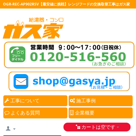
OGR-REC-AP902RSV【最安値に挑戦】レンジフードの交換取替工事はガス家
工事について
施工事例
よくある質問
企業概要
カートは空です