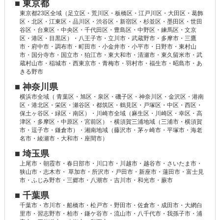
■ 東京都
東京都23区全域（足立区・荒川区・板橋区・江戸川区・大田区・葛飾
区・北区・江東区・品川区・渋谷区・新宿区・杉並区・墨田区・世田
谷区・台東区・中央区・千代田区・豊島区・中野区・練馬区・文京
区・港区・目黒区）・八王子市・立川市・武蔵野市・多摩市・三鷹
市・府中市・調布市・町田市・小金井市・小平市・日野市・東村山
市・国分寺市・国立市・狛江市・東大和市・清瀬市・東久留米市・武
蔵村山市・稲城市・西東京市・青梅市・羽村市・福生市・昭島市・あ
きる野市
■ 神奈川県
横浜市全域（ 青葉区・旭区・泉区・磯子区・神奈川区・金沢区・港南
区・港北区・栄区・瀬谷区・都筑区・鶴見区・戸塚区・中区・西区・
保土ヶ谷区・緑区・南区）・川崎市全域（麻生区・川崎区・幸区・高
津区・多摩区・中原区・宮前区）・横須賀三浦地域（三浦市・横須賀
市・逗子市・鎌倉市）・湘南地域（藤沢市・茅ヶ崎市・平塚市・海老
名市・綾瀬市・大和市・座間市）
■ 埼玉県
上尾市・朝霞市・春日部市・川口市・川越市・越谷市・さいたま市・
狭山市・志木市・ 草加市・所沢市・戸田市・新座市・蓮田市・富士見
市・ふじみ野市・三郷市・八潮市・吉川市・和光市・蕨市
■ 千葉県
千葉市・市川市・船橋市・松戸市・野田市・佐倉市・成田市・大網白
里市・習志野市・柏市・鎌ケ谷市・流山市・八千代市・我孫子市・浦