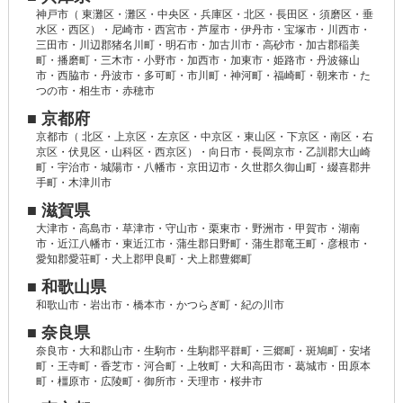
神戸市（ 東灘区・灘区・中央区・兵庫区・北区・長田区・須磨区・垂
水区・西区）・尼崎市・西宮市・芦屋市・伊丹市・宝塚市・川西市・
三田市・川辺郡猪名川町・明石市・加古川市・高砂市・加古郡稲美
町・播磨町・三木市・小野市・加西市・加東市・姫路市・丹波篠山
市・西脇市・丹波市・多可町・市川町・神河町・福崎町・朝来市・た
つの市・相生市・赤穂市
■ 京都府
京都市（ 北区・上京区・左京区・中京区・東山区・下京区・南区・右
京区・伏見区・山科区・西京区）・向日市・長岡京市・乙訓郡大山崎
町・宇治市・城陽市・八幡市・京田辺市・久世郡久御山町・綴喜郡井
手町・木津川市
■ 滋賀県
大津市・高島市・草津市・守山市・栗東市・野洲市・甲賀市・湖南
市・近江八幡市・東近江市・蒲生郡日野町・蒲生郡竜王町・彦根市・
愛知郡愛荘町・犬上郡甲良町・犬上郡豊郷町
■ 和歌山県
和歌山市・岩出市・橋本市・かつらぎ町・紀の川市
■ 奈良県
奈良市・大和郡山市・生駒市・生駒郡平群町・三郷町・斑鳩町・安堵
町・王寺町・香芝市・河合町・上牧町・大和高田市・葛城市・田原本
町・橿原市・広陵町・御所市・天理市・桜井市