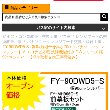
商品カテゴリー
ガス家のサイト内検索
給湯器・コンロ取替・交換工事-ガス家
/
レンジフードの交
換取替工事
/
パナソニックレンジフード交換・取付工事
/
FY-90DWD5-S+前幕板(組合せ高さ70cm) パナソニック レ
ンジフード AIエコナビ搭載 洗浄機能付き DWシリーズ 幅
90cm シルバー【標準取替交換工事費込み】