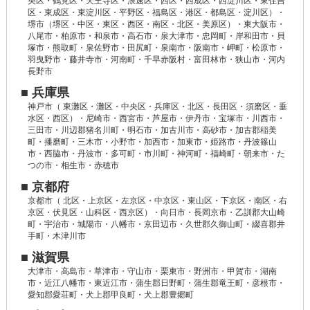
央区・鶴見区・天王寺区・浪速区・西区・西成区・西淀川区・東住吉
区・東成区・東淀川区・平野区・福島区・港区・都島区・淀川区）・
堺市（堺区・中区・東区・西区・南区・北区・美原区）・東大阪市・
八尾市・柏原市・和泉市・高石市・泉大津市・忠岡町・岸和田市・貝
塚市・熊取町・泉佐野市・田尻町・泉南市・阪南市・岬町・松原市・
羽曳野市・藤井寺市・河南町・千早赤阪村・富田林市・狭山市・河内
長野市
■ 兵庫県
神戸市（ 東灘区・灘区・中央区・兵庫区・北区・長田区・須磨区・垂
水区・西区）・尼崎市・西宮市・芦屋市・伊丹市・宝塚市・川西市・
三田市・川辺郡猪名川町・明石市・加古川市・高砂市・加古郡稲美
町・播磨町・三木市・小野市・加西市・加東市・姫路市・丹波篠山
市・西脇市・丹波市・多可町・市川町・神河町・福崎町・朝来市・た
つの市・相生市・赤穂市
■ 京都府
京都市（ 北区・上京区・左京区・中京区・東山区・下京区・南区・右
京区・伏見区・山科区・西京区）・向日市・長岡京市・乙訓郡大山崎
町・宇治市・城陽市・八幡市・京田辺市・久世郡久御山町・綴喜郡井
手町・木津川市
■ 滋賀県
大津市・高島市・草津市・守山市・栗東市・野洲市・甲賀市・湖南
市・近江八幡市・東近江市・蒲生郡日野町・蒲生郡竜王町・彦根市・
愛知郡愛荘町・犬上郡甲良町・犬上郡豊郷町