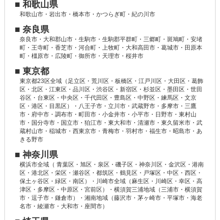
■ 和歌山県
和歌山市・岩出市・橋本市・かつらぎ町・紀の川市
■ 奈良県
奈良市・大和郡山市・生駒市・生駒郡平群町・三郷町・斑鳩町・安堵
町・王寺町・香芝市・河合町・上牧町・大和高田市・葛城市・田原本
町・橿原市・広陵町・御所市・天理市・桜井市
■ 東京都
東京都23区全域（足立区・荒川区・板橋区・江戸川区・大田区・葛飾
区・北区・江東区・品川区・渋谷区・新宿区・杉並区・墨田区・世田
谷区・台東区・中央区・千代田区・豊島区・中野区・練馬区・文京
区・港区・目黒区）・八王子市・立川市・武蔵野市・多摩市・三鷹
市・府中市・調布市・町田市・小金井市・小平市・日野市・東村山
市・国分寺市・国立市・狛江市・東大和市・清瀬市・東久留米市・武
蔵村山市・稲城市・西東京市・青梅市・羽村市・福生市・昭島市・あ
きる野市
■ 神奈川県
横浜市全域（ 青葉区・旭区・泉区・磯子区・神奈川区・金沢区・港南
区・港北区・栄区・瀬谷区・都筑区・鶴見区・戸塚区・中区・西区・
保土ヶ谷区・緑区・南区）・川崎市全域（麻生区・川崎区・幸区・高
津区・多摩区・中原区・宮前区）・横須賀三浦地域（三浦市・横須賀
市・逗子市・鎌倉市）・湘南地域（藤沢市・茅ヶ崎市・平塚市・海老
名市・綾瀬市・大和市・座間市）