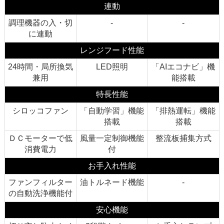
連動
調理機器の入・切
-
-
に連動
レンジフード性能
24時間・局所換気
LED照明
「AIエコナビ」機
兼用
能搭載
特長性能
シロッコファン
「自動学習」機能
「排熱運転」機能
搭載
搭載
ＤＣモーターで低
風量一定制御機能
整流板捕集方式
消費電力
付
お手入れ性能
ファンフィルター
油トルネード機能
-
の自動洗浄機能付
安心機能