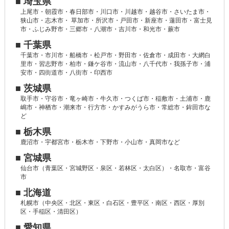
■ 埼玉県
上尾市・朝霞市・春日部市・川口市・川越市・越谷市・さいたま市・
狭山市・志木市・ 草加市・所沢市・戸田市・新座市・蓮田市・富士見
市・ふじみ野市・三郷市・八潮市・吉川市・和光市・蕨市
■ 千葉県
千葉市・市川市・船橋市・松戸市・野田市・佐倉市・成田市・大網白
里市・習志野市・柏市・鎌ケ谷市・流山市・八千代市・我孫子市・浦
安市・四街道市・八街市・印西市
■ 茨城県
取手市・守谷市・竜ヶ崎市・牛久市・つくば市・稲敷市・土浦市・鹿
嶋市・神栖市・潮来市・行方市・かすみがうら市・常総市・鉾田市な
ど
■ 栃木県
鹿沼市・宇都宮市・栃木市・下野市・小山市・真岡市など
■ 宮城県
仙台市（青葉区・宮城野区・泉区・若林区・太白区）・名取市・富谷
市
■ 北海道
札幌市（中央区・北区・東区・白石区・豊平区・南区・西区・厚別
区・手稲区・清田区）
■ 愛知県