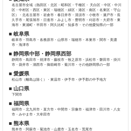
名古屋市全域（熱田区・北区・昭和区・千種区・ 天白区・中区・中川
区・中村区・西区・東区・瑞穂区・緑区・港区・南区・名東区・守山
区）・北名古屋市・岩倉市・春日井市・清須市・小牧市・瀬戸市・長
久手市・尾張旭市・日進市・みよし市・豊明市・刈谷市・大府市・東
海市・東浦町・半田市・阿久比町・知多市・その他愛知県の一部
■ 岐阜県
岐阜市・羽島市・各務原市・山県市・瑞穂市・本巣市・関市・美濃
市・海津市
■ 静岡県中部・静岡県西部
静岡市・島田市・焼津市・藤枝市・牧之原市・浜松市・磐田市・掛川
市・袋井市・湖西市・御前崎市・菊川市・その他静岡県の一部
■ 愛媛県
松山市（離島は除く）・東温市・伊予市・伊予郡の中予地方
■ 山口県
下関市
■ 福岡県
福岡市・北九州市・直方市・中間市・宗像市・福津市・田川市・八女
市・みやま市・大牟田市
■ 熊本県
熊本市・阿蘇市・菊池市・山鹿市・玉名市・荒尾市