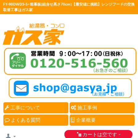
FY-90DWD5-S+前幕板(組合せ高さ70cm)【最安値に挑戦】レンジフードの交換
取替工事はガス家
工事について
施工事例
よくある質問
企業概要
カートは空です