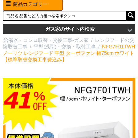
商品カテゴリー
ガス家のサイト内検索
給湯器・コンロ取替・交換工事-ガス家
/
レンジフードの交
換取替工事
/
平型(浅型)・交換・取付工事
/
NFG7F01TWH
ノーリツ レンジフード 平型 ターボファン 幅75cm ホワイト
【標準取替交換工事費込み】