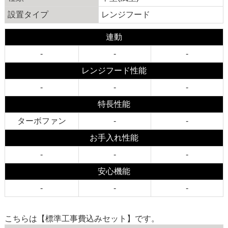
設置タイプ
レンジフード
連動
-
-
-
レンジフード性能
-
-
-
特長性能
ターボファン
-
-
お手入れ性能
-
-
-
安心機能
-
-
-
こちらは【標準工事費込みセット】です。