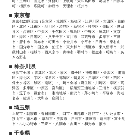
町・王寺町・香芝市・河合町・上牧町・大和高田市・葛城市・田原本
町・橿原市・広陵町・御所市・天理市・桜井市
■ 東京都
東京都23区全域（足立区・荒川区・板橋区・江戸川区・大田区・葛飾
区・北区・江東区・品川区・渋谷区・新宿区・杉並区・墨田区・世田
谷区・台東区・中央区・千代田区・豊島区・中野区・練馬区・文京
区・港区・目黒区）・八王子市・立川市・武蔵野市・多摩市・三鷹
市・府中市・調布市・町田市・小金井市・小平市・日野市・東村山
市・国分寺市・国立市・狛江市・東大和市・清瀬市・東久留米市・武
蔵村山市・稲城市・西東京市・青梅市・羽村市・福生市・昭島市・あ
きる野市
■ 神奈川県
横浜市全域（ 青葉区・旭区・泉区・磯子区・神奈川区・金沢区・港南
区・港北区・栄区・瀬谷区・都筑区・鶴見区・戸塚区・中区・西区・
保土ヶ谷区・緑区・南区）・川崎市全域（麻生区・川崎区・幸区・高
津区・多摩区・中原区・宮前区）・横須賀三浦地域（三浦市・横須賀
市・逗子市・鎌倉市）・湘南地域（藤沢市・茅ヶ崎市・平塚市・海老
名市・綾瀬市・大和市・座間市）
■ 埼玉県
上尾市・朝霞市・春日部市・川口市・川越市・越谷市・さいたま市・
狭山市・志木市・ 草加市・所沢市・戸田市・新座市・蓮田市・富士見
市・ふじみ野市・三郷市・八潮市・吉川市・和光市・蕨市
■ 千葉県