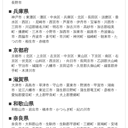
長野市
■ 兵庫県
神戸市（ 東灘区・灘区・中央区・兵庫区・北区・長田区・須磨区・垂
水区・西区）・尼崎市・西宮市・芦屋市・伊丹市・宝塚市・川西市・
三田市・川辺郡猪名川町・明石市・加古川市・高砂市・加古郡稲美
町・播磨町・三木市・小野市・加西市・加東市・姫路市・丹波篠山
市・西脇市・丹波市・多可町・市川町・神河町・福崎町・朝来市・た
つの市・相生市・赤穂市
■ 京都府
京都市（ 北区・上京区・左京区・中京区・東山区・下京区・南区・右
京区・伏見区・山科区・西京区）・向日市・長岡京市・乙訓郡大山崎
町・宇治市・城陽市・八幡市・京田辺市・久世郡久御山町・綴喜郡井
手町・木津川市
■ 滋賀県
大津市・高島市・草津市・守山市・栗東市・野洲市・甲賀市・湖南
市・近江八幡市・東近江市・蒲生郡日野町・蒲生郡竜王町・彦根市・
愛知郡愛荘町・犬上郡甲良町・犬上郡豊郷町
■ 和歌山県
和歌山市・岩出市・橋本市・かつらぎ町・紀の川市
■ 奈良県
奈良市・大和郡山市・生駒市・生駒郡平群町・三郷町・斑鳩町・安堵