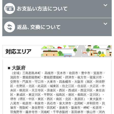
■ 大阪府
（全域）三島郡島本町・ 高槻市・茨木市・吹田市・豊中市・箕面市・
池田市・豊能郡能勢町・豊能郡豊能町・摂津市・枚方市・寝屋川市・
交野市・門真市・守口市・大東市・四条畷市・大阪市（旭区・阿倍野
区・生野区・北区・此花区・城東区・住之江区・住吉区・大正区・中
央区・鶴見区・天王寺区・浪速区・西区・西成区・西淀川区・東住吉
区・東成区・東淀川区・平野区・福島区・港区・都島区・淀川区）・
堺市（堺区・中区・東区・西区・南区・北区・美原区）・東大阪市・
八尾市・柏原市・和泉市・高石市・泉大津市・忠岡町・岸和田市・貝
塚市・熊取町・泉佐野市・田尻町・泉南市・阪南市・岬町・松原市・
羽曳野市・藤井寺市・河南町・千早赤阪村・富田林市・狭山市・河内