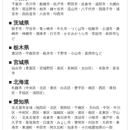
千葉市・市川市・船橋市・松戸市・野田市・佐倉市・成田市・大網白
里市・習志野市・柏市・鎌ケ谷市・流山市・八千代市・我孫子市・浦
安市・四街道市・八街市・印西市
■ 茨城県
取手市・守谷市・竜ヶ崎市・牛久市・つくば市・稲敷市・土浦市・鹿
嶋市・神栖市・潮来市・行方市・かすみがうら市・常総市・鉾田市な
ど
■ 栃木県
鹿沼市・宇都宮市・栃木市・下野市・小山市・真岡市など
■ 宮城県
仙台市（青葉区・宮城野区・泉区・若林区・太白区）・名取市・富谷
市
■ 北海道
札幌市（中央区・北区・東区・白石区・豊平区・南区・西区・厚別
区・手稲区・清田区）
■ 愛知県
名古屋市全域（熱田区・北区・昭和区・千種区・ 天白区・中区・中川
区・中村区・西区・東区・瑞穂区・緑区・港区・南区・名東区・守山
区）・北名古屋市・岩倉市・春日井市・清須市・小牧市・瀬戸市・長
久手市・尾張旭市・日進市・みよし市・豊明市・刈谷市・大府市・東
海市・東浦町・半田市・阿久比町・知多市・その他愛知県の一部