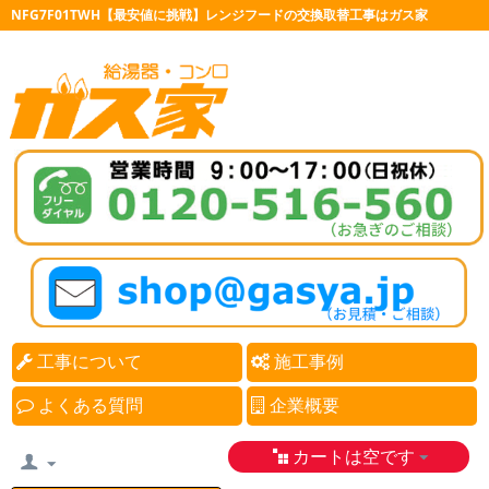
NFG7F01TWH【最安値に挑戦】レンジフードの交換取替工事はガス家
工事について
施工事例
よくある質問
企業概要
カートは空です