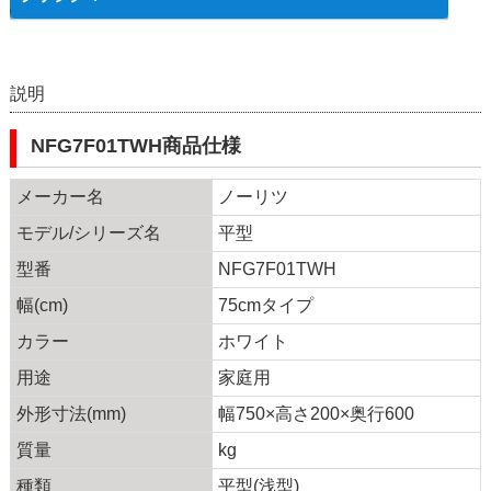
説明
NFG7F01TWH商品仕様
メーカー名
ノーリツ
モデル/シリーズ名
平型
型番
NFG7F01TWH
幅(cm)
75cmタイプ
カラー
ホワイト
用途
家庭用
外形寸法(mm)
幅750×高さ200×奥行600
質量
kg
種類
平型(浅型)