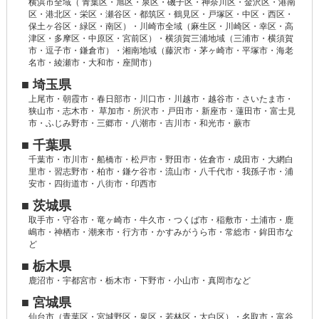
横浜市全域（ 青葉区・旭区・泉区・磯子区・神奈川区・金沢区・港南
区・港北区・栄区・瀬谷区・都筑区・鶴見区・戸塚区・中区・西区・
保土ヶ谷区・緑区・南区）・川崎市全域（麻生区・川崎区・幸区・高
津区・多摩区・中原区・宮前区）・横須賀三浦地域（三浦市・横須賀
市・逗子市・鎌倉市）・湘南地域（藤沢市・茅ヶ崎市・平塚市・海老
名市・綾瀬市・大和市・座間市）
■ 埼玉県
上尾市・朝霞市・春日部市・川口市・川越市・越谷市・さいたま市・
狭山市・志木市・ 草加市・所沢市・戸田市・新座市・蓮田市・富士見
市・ふじみ野市・三郷市・八潮市・吉川市・和光市・蕨市
■ 千葉県
千葉市・市川市・船橋市・松戸市・野田市・佐倉市・成田市・大網白
里市・習志野市・柏市・鎌ケ谷市・流山市・八千代市・我孫子市・浦
安市・四街道市・八街市・印西市
■ 茨城県
取手市・守谷市・竜ヶ崎市・牛久市・つくば市・稲敷市・土浦市・鹿
嶋市・神栖市・潮来市・行方市・かすみがうら市・常総市・鉾田市な
ど
■ 栃木県
鹿沼市・宇都宮市・栃木市・下野市・小山市・真岡市など
■ 宮城県
仙台市（青葉区・宮城野区・泉区・若林区・太白区）・名取市・富谷