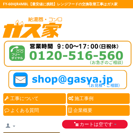
FY-60HJR4MBL【最安値に挑戦】レンジフードの交換取替工事はガス家
工事について
施工事例
よくある質問
企業概要
カートは空です