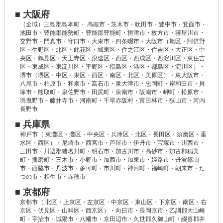
■ 大阪府
（全域）三島郡島本町・ 高槻市・茨木市・吹田市・豊中市・箕面市・
池田市・豊能郡能勢町・豊能郡豊能町・摂津市・枚方市・寝屋川市・
交野市・門真市・守口市・大東市・四条畷市・大阪市（旭区・阿倍野
区・生野区・北区・此花区・城東区・住之江区・住吉区・大正区・中
央区・鶴見区・天王寺区・浪速区・西区・西成区・西淀川区・東住吉
区・東成区・東淀川区・平野区・福島区・港区・都島区・淀川区）・
堺市（堺区・中区・東区・西区・南区・北区・美原区）・東大阪市・
八尾市・柏原市・和泉市・高石市・泉大津市・忠岡町・岸和田市・貝
塚市・熊取町・泉佐野市・田尻町・泉南市・阪南市・岬町・松原市・
羽曳野市・藤井寺市・河南町・千早赤阪村・富田林市・狭山市・河内
長野市
■ 兵庫県
神戸市（ 東灘区・灘区・中央区・兵庫区・北区・長田区・須磨区・垂
水区・西区）・尼崎市・西宮市・芦屋市・伊丹市・宝塚市・川西市・
三田市・川辺郡猪名川町・明石市・加古川市・高砂市・加古郡稲美
町・播磨町・三木市・小野市・加西市・加東市・姫路市・丹波篠山
市・西脇市・丹波市・多可町・市川町・神河町・福崎町・朝来市・た
つの市・相生市・赤穂市
■ 京都府
京都市（ 北区・上京区・左京区・中京区・東山区・下京区・南区・右
京区・伏見区・山科区・西京区）・向日市・長岡京市・乙訓郡大山崎
町・宇治市・城陽市・八幡市・京田辺市・久世郡久御山町・綴喜郡井