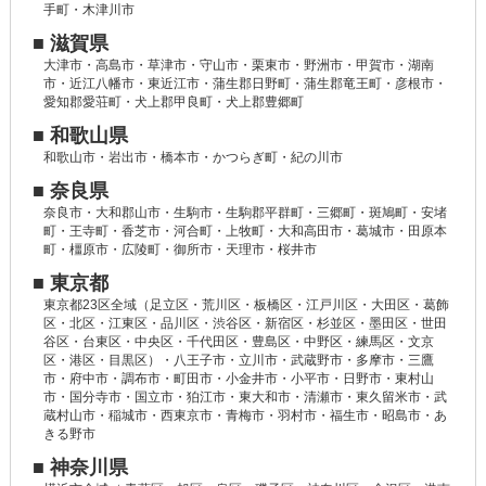
手町・木津川市
■ 滋賀県
大津市・高島市・草津市・守山市・栗東市・野洲市・甲賀市・湖南
市・近江八幡市・東近江市・蒲生郡日野町・蒲生郡竜王町・彦根市・
愛知郡愛荘町・犬上郡甲良町・犬上郡豊郷町
■ 和歌山県
和歌山市・岩出市・橋本市・かつらぎ町・紀の川市
■ 奈良県
奈良市・大和郡山市・生駒市・生駒郡平群町・三郷町・斑鳩町・安堵
町・王寺町・香芝市・河合町・上牧町・大和高田市・葛城市・田原本
町・橿原市・広陵町・御所市・天理市・桜井市
■ 東京都
東京都23区全域（足立区・荒川区・板橋区・江戸川区・大田区・葛飾
区・北区・江東区・品川区・渋谷区・新宿区・杉並区・墨田区・世田
谷区・台東区・中央区・千代田区・豊島区・中野区・練馬区・文京
区・港区・目黒区）・八王子市・立川市・武蔵野市・多摩市・三鷹
市・府中市・調布市・町田市・小金井市・小平市・日野市・東村山
市・国分寺市・国立市・狛江市・東大和市・清瀬市・東久留米市・武
蔵村山市・稲城市・西東京市・青梅市・羽村市・福生市・昭島市・あ
きる野市
■ 神奈川県