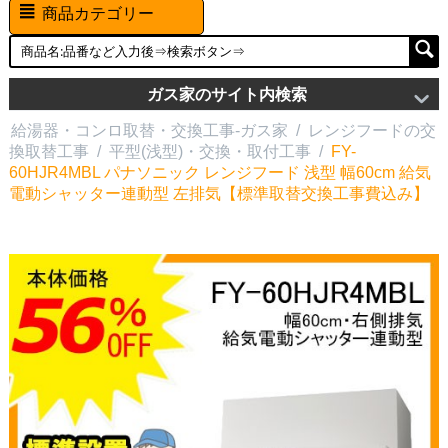
商品カテゴリー
ガス家のサイト内検索
給湯器・コンロ取替・交換工事-ガス家
/
レンジフードの交
換取替工事
/
平型(浅型)・交換・取付工事
/
FY-
60HJR4MBL パナソニック レンジフード 浅型 幅60cm 給気
電動シャッター連動型 左排気【標準取替交換工事費込み】