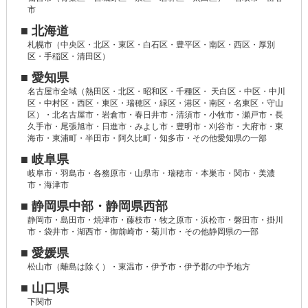
市
■ 北海道
札幌市（中央区・北区・東区・白石区・豊平区・南区・西区・厚別
区・手稲区・清田区）
■ 愛知県
名古屋市全域（熱田区・北区・昭和区・千種区・ 天白区・中区・中川
区・中村区・西区・東区・瑞穂区・緑区・港区・南区・名東区・守山
区）・北名古屋市・岩倉市・春日井市・清須市・小牧市・瀬戸市・長
久手市・尾張旭市・日進市・みよし市・豊明市・刈谷市・大府市・東
海市・東浦町・半田市・阿久比町・知多市・その他愛知県の一部
■ 岐阜県
岐阜市・羽島市・各務原市・山県市・瑞穂市・本巣市・関市・美濃
市・海津市
■ 静岡県中部・静岡県西部
静岡市・島田市・焼津市・藤枝市・牧之原市・浜松市・磐田市・掛川
市・袋井市・湖西市・御前崎市・菊川市・その他静岡県の一部
■ 愛媛県
松山市（離島は除く）・東温市・伊予市・伊予郡の中予地方
■ 山口県
下関市