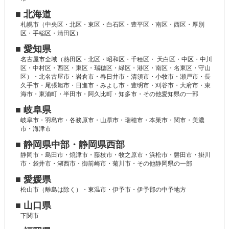
■ 北海道
札幌市（中央区・北区・東区・白石区・豊平区・南区・西区・厚別
区・手稲区・清田区）
■ 愛知県
名古屋市全域（熱田区・北区・昭和区・千種区・ 天白区・中区・中川
区・中村区・西区・東区・瑞穂区・緑区・港区・南区・名東区・守山
区）・北名古屋市・岩倉市・春日井市・清須市・小牧市・瀬戸市・長
久手市・尾張旭市・日進市・みよし市・豊明市・刈谷市・大府市・東
海市・東浦町・半田市・阿久比町・知多市・その他愛知県の一部
■ 岐阜県
岐阜市・羽島市・各務原市・山県市・瑞穂市・本巣市・関市・美濃
市・海津市
■ 静岡県中部・静岡県西部
静岡市・島田市・焼津市・藤枝市・牧之原市・浜松市・磐田市・掛川
市・袋井市・湖西市・御前崎市・菊川市・その他静岡県の一部
■ 愛媛県
松山市（離島は除く）・東温市・伊予市・伊予郡の中予地方
■ 山口県
下関市