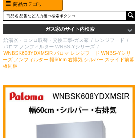
商品カテゴリー
ガス家のサイト内検索
給湯器・コンロ取替・交換工事-ガス家
/
レンジフード
/
パロマ ノンフィルター WNBS-Yシリーズ
/
WNBSK608YDXMSIR パロマ レンジフード WNBS-Yシリ
ーズ ノンフィルター 幅60cm 右排気 シルバー スライド前幕
板同梱