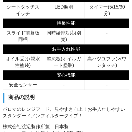
シートタッチス
LED照明
タイマー(5/15/30
イッチ
分)
特長性能
スライド前幕板
同時給排対応(別
-
同梱
売)
お手入れ性能
オイル受け(親水
整流板(オイルガ
高ハツユファン(ワ
性塗装)
ード塗装)
ンタッチ)
安心機能
安全センサー
-
-
商品の説明
パロマのレンジフード。見やすさ向上！お手入れしやすい
スタンダードノンフィルタータイプ！
株式会社渡辺製作所製 日本製