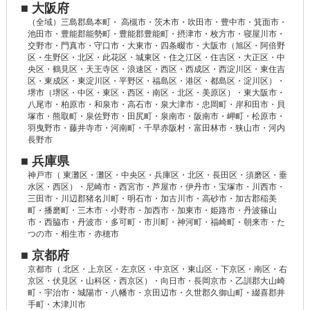
■ 大阪府
（全域）三島郡島本町・ 高槻市・茨木市・吹田市・豊中市・箕面市・
池田市・豊能郡能勢町・豊能郡豊能町・摂津市・枚方市・寝屋川市・
交野市・門真市・守口市・大東市・四条畷市・大阪市（旭区・阿倍野
区・生野区・北区・此花区・城東区・住之江区・住吉区・大正区・中
央区・鶴見区・天王寺区・浪速区・西区・西成区・西淀川区・東住吉
区・東成区・東淀川区・平野区・福島区・港区・都島区・淀川区）・
堺市（堺区・中区・東区・西区・南区・北区・美原区）・東大阪市・
八尾市・柏原市・和泉市・高石市・泉大津市・忠岡町・岸和田市・貝
塚市・熊取町・泉佐野市・田尻町・泉南市・阪南市・岬町・松原市・
羽曳野市・藤井寺市・河南町・千早赤阪村・富田林市・狭山市・河内
長野市
■ 兵庫県
神戸市（ 東灘区・灘区・中央区・兵庫区・北区・長田区・須磨区・垂
水区・西区）・尼崎市・西宮市・芦屋市・伊丹市・宝塚市・川西市・
三田市・川辺郡猪名川町・明石市・加古川市・高砂市・加古郡稲美
町・播磨町・三木市・小野市・加西市・加東市・姫路市・丹波篠山
市・西脇市・丹波市・多可町・市川町・神河町・福崎町・朝来市・た
つの市・相生市・赤穂市
■ 京都府
京都市（ 北区・上京区・左京区・中京区・東山区・下京区・南区・右
京区・伏見区・山科区・西京区）・向日市・長岡京市・乙訓郡大山崎
町・宇治市・城陽市・八幡市・京田辺市・久世郡久御山町・綴喜郡井
手町・木津川市