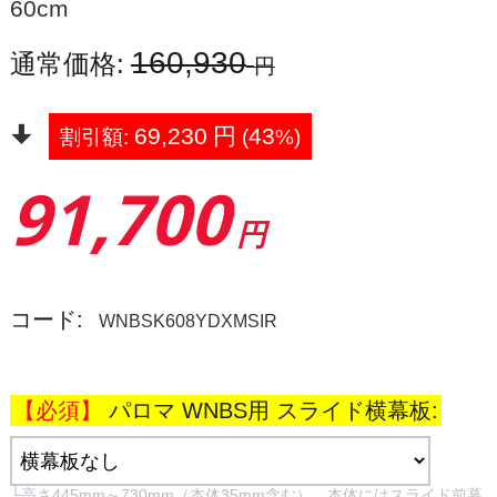
60cm
160,930
通常価格:
円
69,230
円
43
割引額:
(
%)
91,700
円
コード:
WNBSK608YDXMSIR
パロマ WNBS用 スライド横幕板:
└高さ445mm～730mm（本体35mm含む）。本体にはスライド前幕