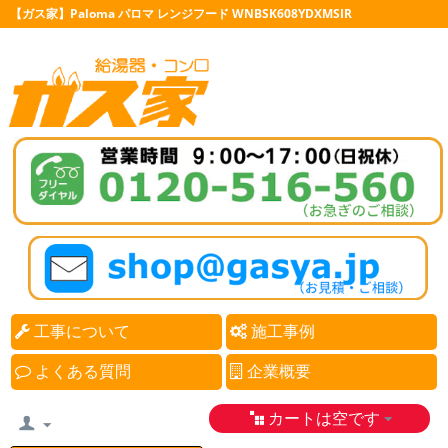
【ガス家】Paloma パロマ レンジフード WNBSK608YDXMSIR
工事について
施工事例
よくある質問
企業概要
カートは空です