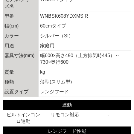
ズ名
型番
WNBSK608YDXMSIR
幅(cm)
60cmタイプ
カラー
シルバー（SI）
用途
家庭用
器具寸法(mm)
幅600×高さ490（上方排気時445）～
730×奥行600
質量
kg
種類
薄型(スリム型)
設置タイプ
レンジフード
連動
ビルトインコン
リモコン対応
-
ロ連動
レンジフード性能