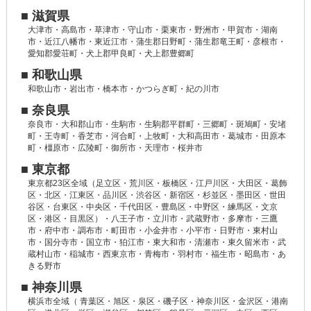
■ 滋賀県
大津市・高島市・草津市・守山市・栗東市・野洲市・甲賀市・湖南
市・近江八幡市・東近江市・蒲生郡日野町・蒲生郡竜王町・彦根市・
愛知郡愛荘町・犬上郡甲良町・犬上郡豊郷町
■ 和歌山県
和歌山市・岩出市・橋本市・かつらぎ町・紀の川市
■ 奈良県
奈良市・大和郡山市・生駒市・生駒郡平群町・三郷町・斑鳩町・安堵
町・王寺町・香芝市・河合町・上牧町・大和高田市・葛城市・田原本
町・橿原市・広陵町・御所市・天理市・桜井市
■ 東京都
東京都23区全域（足立区・荒川区・板橋区・江戸川区・大田区・葛飾
区・北区・江東区・品川区・渋谷区・新宿区・杉並区・墨田区・世田
谷区・台東区・中央区・千代田区・豊島区・中野区・練馬区・文京
区・港区・目黒区）・八王子市・立川市・武蔵野市・多摩市・三鷹
市・府中市・調布市・町田市・小金井市・小平市・日野市・東村山
市・国分寺市・国立市・狛江市・東大和市・清瀬市・東久留米市・武
蔵村山市・稲城市・西東京市・青梅市・羽村市・福生市・昭島市・あ
きる野市
■ 神奈川県
横浜市全域（ 青葉区・旭区・泉区・磯子区・神奈川区・金沢区・港南