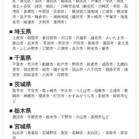
区・港北区・栄区・瀬谷区・都筑区・鶴見区・戸塚区・中区・西区・
保土ヶ谷区・緑区・南区）・川崎市全域（麻生区・川崎区・幸区・高
津区・多摩区・中原区・宮前区）・横須賀三浦地域（三浦市・横須賀
市・逗子市・鎌倉市）・湘南地域（藤沢市・茅ヶ崎市・平塚市・海老
名市・綾瀬市・大和市・座間市）
■ 埼玉県
上尾市・朝霞市・春日部市・川口市・川越市・越谷市・さいたま市・
狭山市・志木市・ 草加市・所沢市・戸田市・新座市・蓮田市・富士見
市・ふじみ野市・三郷市・八潮市・吉川市・和光市・蕨市
■ 千葉県
千葉市・市川市・船橋市・松戸市・野田市・佐倉市・成田市・大網白
里市・習志野市・柏市・鎌ケ谷市・流山市・八千代市・我孫子市・浦
安市・四街道市・八街市・印西市
■ 茨城県
取手市・守谷市・竜ヶ崎市・牛久市・つくば市・稲敷市・土浦市・鹿
嶋市・神栖市・潮来市・行方市・かすみがうら市・常総市・鉾田市な
ど
■ 栃木県
鹿沼市・宇都宮市・栃木市・下野市・小山市・真岡市など
■ 宮城県
仙台市（青葉区・宮城野区・泉区・若林区・太白区）・名取市・富谷
市