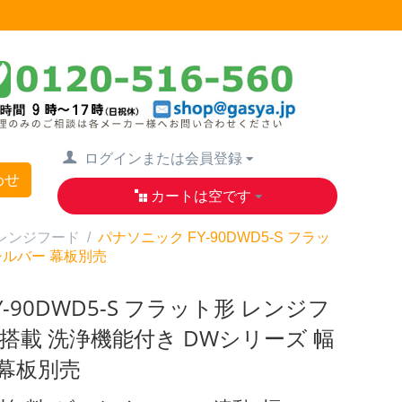
ログインまたは会員登録
わせ
カートは空です
レンジフード
/
パナソニック FY-90DWD5-S フラッ
シルバー 幕板別売
-90DWD5-S フラット形 レンジフ
ビ搭載 洗浄機能付き DWシリーズ 幅
 幕板別売