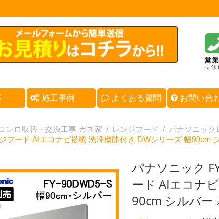
要
施工事例
よくある質問
お問い合
コンロ取替・交換工事-ガス家
/
レンジフード
/
パナソニック
ジフード AIエコナビ搭載 洗浄機能付き DWシリーズ 幅90cm 
パナソニック FY
ード AIエコナ
90cm シルバー