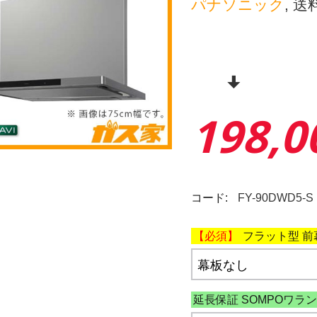
パナソニック
, 
198,0
コード:
FY-90DWD5-S
フラット型 前幕
延長保証 SOMPOワラン