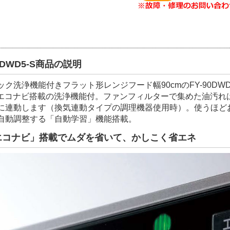
90DWD5-S商品の説明
ック洗浄機能付きフラット形レンジフード幅90cmのFY-90D
Iエコナビ搭載の洗浄機能付。ファンフィルターで集めた油汚れ
に連動します（換気連動タイプの調理機器使用時）。使うほど
自動調整する「自動学習」機能搭載。
Iエコナビ」搭載でムダを省いて、かしこく省エネ