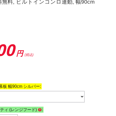
送料無料, ビルトインコンロ連動, 幅90cm
00
円
(税込)
板 幅90cm シルバー:
ティ (レンジフード)
: