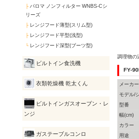
パロマ ノンフィルター WNBS-Cシ
├
リーズ
レンジフード薄型(スリム型)
├
レンジフード平型(浅型)
├
レンジフード深型(ブーツ型)
└
調理物の
ビルトイン食洗機
FY-9
衣類乾燥機 乾太くん
メーカ
モデル/
ビルトインガスオーブン・レ
型番
ンジ
幅(cm)
カラー
ガステーブルコンロ
用途