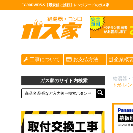
FY-90DWD5-S【最安値に挑戦】レンジフードのガス家
工事について
お支払方法
企業概
給湯器・
ガス家のサイト内検索
ト形 レン