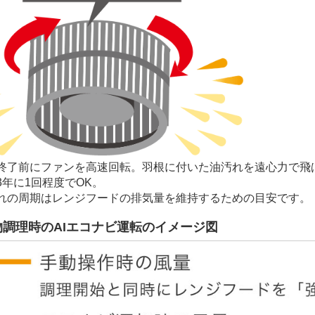
終了前にファンを高速回転。羽根に付いた油汚れを遠心力で飛
3年に1回程度でOK。
れの周期はレンジフードの排気量を維持するための目安です。
物調理時のAIエコナビ運転のイメージ図