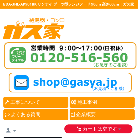
BDA-3HL-AP901BK リンナイ ブーツ型レンジフード 90cm 高さ60cm｜ガス家
工事について
施工事例
よくある質問
企業概要
カートは空です