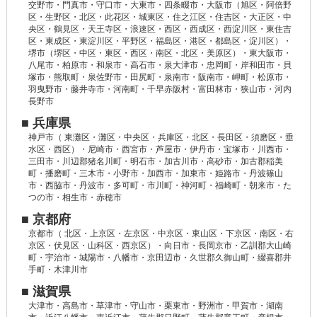
交野市・門真市・守口市・大東市・四条畷市・大阪市（旭区・阿倍野
区・生野区・北区・此花区・城東区・住之江区・住吉区・大正区・中
央区・鶴見区・天王寺区・浪速区・西区・西成区・西淀川区・東住吉
区・東成区・東淀川区・平野区・福島区・港区・都島区・淀川区）・
堺市（堺区・中区・東区・西区・南区・北区・美原区）・東大阪市・
八尾市・柏原市・和泉市・高石市・泉大津市・忠岡町・岸和田市・貝
塚市・熊取町・泉佐野市・田尻町・泉南市・阪南市・岬町・松原市・
羽曳野市・藤井寺市・河南町・千早赤阪村・富田林市・狭山市・河内
長野市
■ 兵庫県
神戸市（ 東灘区・灘区・中央区・兵庫区・北区・長田区・須磨区・垂
水区・西区）・尼崎市・西宮市・芦屋市・伊丹市・宝塚市・川西市・
三田市・川辺郡猪名川町・明石市・加古川市・高砂市・加古郡稲美
町・播磨町・三木市・小野市・加西市・加東市・姫路市・丹波篠山
市・西脇市・丹波市・多可町・市川町・神河町・福崎町・朝来市・た
つの市・相生市・赤穂市
■ 京都府
京都市（ 北区・上京区・左京区・中京区・東山区・下京区・南区・右
京区・伏見区・山科区・西京区）・向日市・長岡京市・乙訓郡大山崎
町・宇治市・城陽市・八幡市・京田辺市・久世郡久御山町・綴喜郡井
手町・木津川市
■ 滋賀県
大津市・高島市・草津市・守山市・栗東市・野洲市・甲賀市・湖南