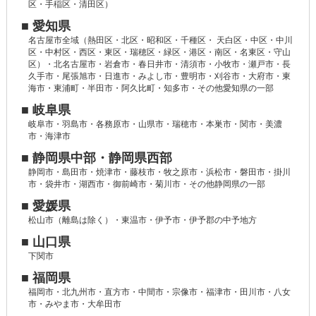
区・手稲区・清田区）
■ 愛知県
名古屋市全域（熱田区・北区・昭和区・千種区・ 天白区・中区・中川
区・中村区・西区・東区・瑞穂区・緑区・港区・南区・名東区・守山
区）・北名古屋市・岩倉市・春日井市・清須市・小牧市・瀬戸市・長
久手市・尾張旭市・日進市・みよし市・豊明市・刈谷市・大府市・東
海市・東浦町・半田市・阿久比町・知多市・その他愛知県の一部
■ 岐阜県
岐阜市・羽島市・各務原市・山県市・瑞穂市・本巣市・関市・美濃
市・海津市
■ 静岡県中部・静岡県西部
静岡市・島田市・焼津市・藤枝市・牧之原市・浜松市・磐田市・掛川
市・袋井市・湖西市・御前崎市・菊川市・その他静岡県の一部
■ 愛媛県
松山市（離島は除く）・東温市・伊予市・伊予郡の中予地方
■ 山口県
下関市
■ 福岡県
福岡市・北九州市・直方市・中間市・宗像市・福津市・田川市・八女
市・みやま市・大牟田市