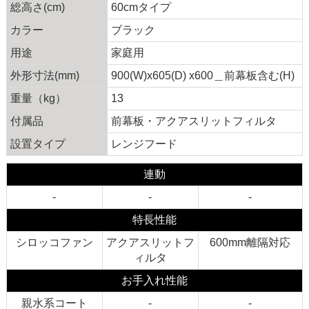
総高さ(cm)
60cmタイプ
カラー
ブラック
用途
家庭用
外形寸法(mm)
900(W)x605(D) x600＿前幕板含む(H)
重量（kg）
13
付属品
前幕板・アクアスリットフィルタ
設置タイプ
レンジフード
連動
-
-
-
特長性能
シロッコファン
アクアスリットフ
600mm離隔対応
ィルタ
お手入れ性能
親水系コート
-
-