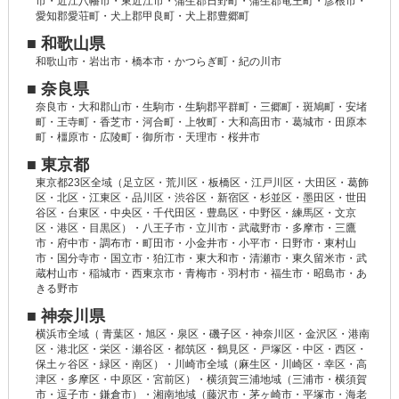
市・近江八幡市・東近江市・蒲生郡日野町・蒲生郡竜王町・彦根市・
愛知郡愛荘町・犬上郡甲良町・犬上郡豊郷町
■ 和歌山県
和歌山市・岩出市・橋本市・かつらぎ町・紀の川市
■ 奈良県
奈良市・大和郡山市・生駒市・生駒郡平群町・三郷町・斑鳩町・安堵
町・王寺町・香芝市・河合町・上牧町・大和高田市・葛城市・田原本
町・橿原市・広陵町・御所市・天理市・桜井市
■ 東京都
東京都23区全域（足立区・荒川区・板橋区・江戸川区・大田区・葛飾
区・北区・江東区・品川区・渋谷区・新宿区・杉並区・墨田区・世田
谷区・台東区・中央区・千代田区・豊島区・中野区・練馬区・文京
区・港区・目黒区）・八王子市・立川市・武蔵野市・多摩市・三鷹
市・府中市・調布市・町田市・小金井市・小平市・日野市・東村山
市・国分寺市・国立市・狛江市・東大和市・清瀬市・東久留米市・武
蔵村山市・稲城市・西東京市・青梅市・羽村市・福生市・昭島市・あ
きる野市
■ 神奈川県
横浜市全域（ 青葉区・旭区・泉区・磯子区・神奈川区・金沢区・港南
区・港北区・栄区・瀬谷区・都筑区・鶴見区・戸塚区・中区・西区・
保土ヶ谷区・緑区・南区）・川崎市全域（麻生区・川崎区・幸区・高
津区・多摩区・中原区・宮前区）・横須賀三浦地域（三浦市・横須賀
市・逗子市・鎌倉市）・湘南地域（藤沢市・茅ヶ崎市・平塚市・海老