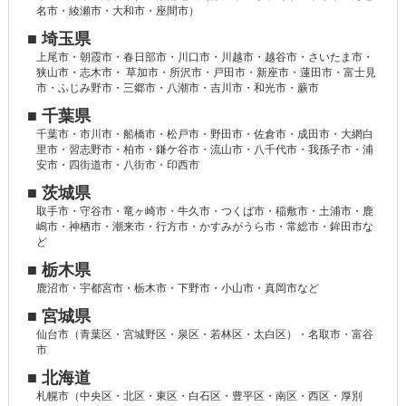
名市・綾瀬市・大和市・座間市）
■ 埼玉県
上尾市・朝霞市・春日部市・川口市・川越市・越谷市・さいたま市・
狭山市・志木市・ 草加市・所沢市・戸田市・新座市・蓮田市・富士見
市・ふじみ野市・三郷市・八潮市・吉川市・和光市・蕨市
■ 千葉県
千葉市・市川市・船橋市・松戸市・野田市・佐倉市・成田市・大網白
里市・習志野市・柏市・鎌ケ谷市・流山市・八千代市・我孫子市・浦
安市・四街道市・八街市・印西市
■ 茨城県
取手市・守谷市・竜ヶ崎市・牛久市・つくば市・稲敷市・土浦市・鹿
嶋市・神栖市・潮来市・行方市・かすみがうら市・常総市・鉾田市な
ど
■ 栃木県
鹿沼市・宇都宮市・栃木市・下野市・小山市・真岡市など
■ 宮城県
仙台市（青葉区・宮城野区・泉区・若林区・太白区）・名取市・富谷
市
■ 北海道
札幌市（中央区・北区・東区・白石区・豊平区・南区・西区・厚別