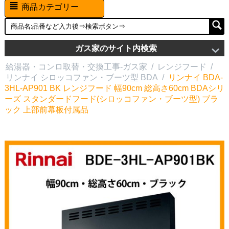
商品カテゴリー
ガス家のサイト内検索
給湯器・コンロ取替・交換工事-ガス家
/
レンジフード
/
リンナイ シロッコファン・ブーツ型 BDA
/
リンナイ BDA-
3HL-AP901 BK レンジフード 幅90cm 総高さ60cm BDAシリ
ーズ スタンダードフード(シロッコファン・ブーツ型) ブラ
ック 上部前幕板付属品