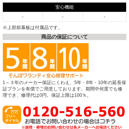
安心機能
-
-
-
※上部前幕板は付属品です。
商品の保証について
1～３年のメーカー保証にくわえ、5年・8年・10年の延長保
証プランを有償でご用意しております。期間中何度でも修
理でき、修理代は0円。保証上限は100％。