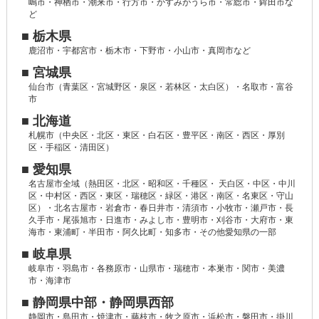
嶋市・神栖市・潮来市・行方市・かすみがうら市・常総市・鉾田市な
ど
■ 栃木県
鹿沼市・宇都宮市・栃木市・下野市・小山市・真岡市など
■ 宮城県
仙台市（青葉区・宮城野区・泉区・若林区・太白区）・名取市・富谷
市
■ 北海道
札幌市（中央区・北区・東区・白石区・豊平区・南区・西区・厚別
区・手稲区・清田区）
■ 愛知県
名古屋市全域（熱田区・北区・昭和区・千種区・ 天白区・中区・中川
区・中村区・西区・東区・瑞穂区・緑区・港区・南区・名東区・守山
区）・北名古屋市・岩倉市・春日井市・清須市・小牧市・瀬戸市・長
久手市・尾張旭市・日進市・みよし市・豊明市・刈谷市・大府市・東
海市・東浦町・半田市・阿久比町・知多市・その他愛知県の一部
■ 岐阜県
岐阜市・羽島市・各務原市・山県市・瑞穂市・本巣市・関市・美濃
市・海津市
■ 静岡県中部・静岡県西部
静岡市・島田市・焼津市・藤枝市・牧之原市・浜松市・磐田市・掛川