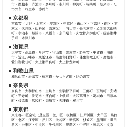
市・西脇市・丹波市・多可町・市川町・神河町・福崎町・朝来市・た
つの市・相生市・赤穂市
■ 京都府
京都市（ 北区・上京区・左京区・中京区・東山区・下京区・南区・右
京区・伏見区・山科区・西京区）・向日市・長岡京市・乙訓郡大山崎
町・宇治市・城陽市・八幡市・京田辺市・久世郡久御山町・綴喜郡井
手町・木津川市
■ 滋賀県
大津市・高島市・草津市・守山市・栗東市・野洲市・甲賀市・湖南
市・近江八幡市・東近江市・蒲生郡日野町・蒲生郡竜王町・彦根市・
愛知郡愛荘町・犬上郡甲良町・犬上郡豊郷町
■ 和歌山県
和歌山市・岩出市・橋本市・かつらぎ町・紀の川市
■ 奈良県
奈良市・大和郡山市・生駒市・生駒郡平群町・三郷町・斑鳩町・安堵
町・王寺町・香芝市・河合町・上牧町・大和高田市・葛城市・田原本
町・橿原市・広陵町・御所市・天理市・桜井市
■ 東京都
東京都23区全域（足立区・荒川区・板橋区・江戸川区・大田区・葛飾
区・北区・江東区・品川区・渋谷区・新宿区・杉並区・墨田区・世田
谷区・台東区・中央区・千代田区・豊島区・中野区・練馬区・文京