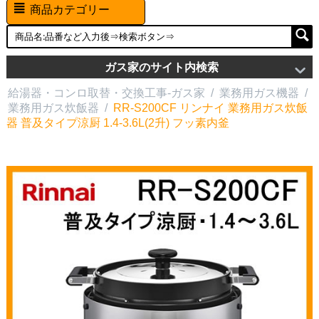
商品カテゴリー
ガス家のサイト内検索
給湯器・コンロ取替・交換工事-ガス家
/
業務用ガス機器
/
業務用ガス炊飯器
/
RR-S200CF リンナイ 業務用ガス炊飯
器 普及タイプ涼厨 1.4-3.6L(2升) フッ素内釜