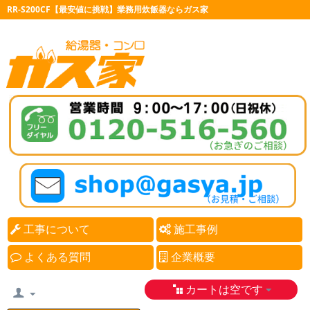
RR-S200CF【最安値に挑戦】業務用炊飯器ならガス家
工事について
施工事例
よくある質問
企業概要
カートは空です