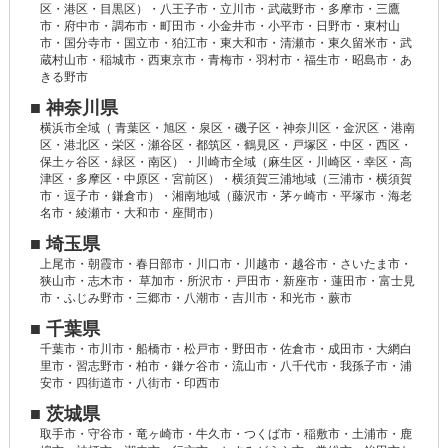
区・港区・目黒区）・八王子市・立川市・武蔵野市・多摩市・三鷹
市・府中市・調布市・町田市・小金井市・小平市・日野市・東村山
市・国分寺市・国立市・狛江市・東大和市・清瀬市・東久留米市・武
蔵村山市・稲城市・西東京市・青梅市・羽村市・福生市・昭島市・あ
きる野市
■ 神奈川県
横浜市全域（ 青葉区・旭区・泉区・磯子区・神奈川区・金沢区・港南
区・港北区・栄区・瀬谷区・都筑区・鶴見区・戸塚区・中区・西区・
保土ヶ谷区・緑区・南区）・川崎市全域（麻生区・川崎区・幸区・高
津区・多摩区・中原区・宮前区）・横須賀三浦地域（三浦市・横須賀
市・逗子市・鎌倉市）・湘南地域（藤沢市・茅ヶ崎市・平塚市・海老
名市・綾瀬市・大和市・座間市）
■ 埼玉県
上尾市・朝霞市・春日部市・川口市・川越市・越谷市・さいたま市・
狭山市・志木市・ 草加市・所沢市・戸田市・新座市・蓮田市・富士見
市・ふじみ野市・三郷市・八潮市・吉川市・和光市・蕨市
■ 千葉県
千葉市・市川市・船橋市・松戸市・野田市・佐倉市・成田市・大網白
里市・習志野市・柏市・鎌ケ谷市・流山市・八千代市・我孫子市・浦
安市・四街道市・八街市・印西市
■ 茨城県
取手市・守谷市・竜ヶ崎市・牛久市・つくば市・稲敷市・土浦市・鹿