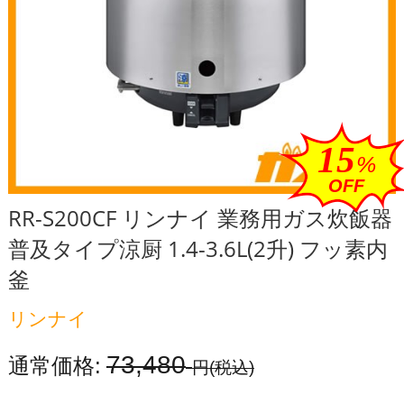
15
%
OFF
RR-S200CF リンナイ 業務用ガス炊飯器
普及タイプ涼厨 1.4-3.6L(2升) フッ素内
釜
リンナイ
73,480
通常価格:
円
(税込)