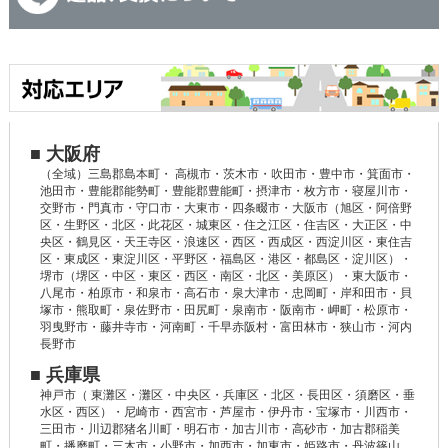
■ 大阪府
（全域）三島郡島本町・ 高槻市・茨木市・吹田市・豊中市・箕面市・
池田市・豊能郡能勢町・豊能郡豊能町・摂津市・枚方市・寝屋川市・
交野市・門真市・守口市・大東市・四条畷市・大阪市（旭区・阿倍野
区・生野区・北区・此花区・城東区・住之江区・住吉区・大正区・中
央区・鶴見区・天王寺区・浪速区・西区・西成区・西淀川区・東住吉
区・東成区・東淀川区・平野区・福島区・港区・都島区・淀川区）・
堺市（堺区・中区・東区・西区・南区・北区・美原区）・東大阪市・
八尾市・柏原市・和泉市・高石市・泉大津市・忠岡町・岸和田市・貝
塚市・熊取町・泉佐野市・田尻町・泉南市・阪南市・岬町・松原市・
羽曳野市・藤井寺市・河南町・千早赤阪村・富田林市・狭山市・河内
長野市
■ 兵庫県
神戸市（ 東灘区・灘区・中央区・兵庫区・北区・長田区・須磨区・垂
水区・西区）・尼崎市・西宮市・芦屋市・伊丹市・宝塚市・川西市・
三田市・川辺郡猪名川町・明石市・加古川市・高砂市・加古郡稲美
町・播磨町・三木市・小野市・加西市・加東市・姫路市・丹波篠山