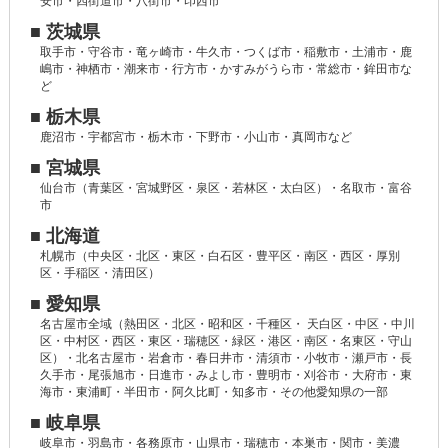
安市・四街道市・八街市・印西市
■ 茨城県
取手市・守谷市・竜ヶ崎市・牛久市・つくば市・稲敷市・土浦市・鹿
嶋市・神栖市・潮来市・行方市・かすみがうら市・常総市・鉾田市な
ど
■ 栃木県
鹿沼市・宇都宮市・栃木市・下野市・小山市・真岡市など
■ 宮城県
仙台市（青葉区・宮城野区・泉区・若林区・太白区）・名取市・富谷
市
■ 北海道
札幌市（中央区・北区・東区・白石区・豊平区・南区・西区・厚別
区・手稲区・清田区）
■ 愛知県
名古屋市全域（熱田区・北区・昭和区・千種区・ 天白区・中区・中川
区・中村区・西区・東区・瑞穂区・緑区・港区・南区・名東区・守山
区）・北名古屋市・岩倉市・春日井市・清須市・小牧市・瀬戸市・長
久手市・尾張旭市・日進市・みよし市・豊明市・刈谷市・大府市・東
海市・東浦町・半田市・阿久比町・知多市・その他愛知県の一部
■ 岐阜県
岐阜市・羽島市・各務原市・山県市・瑞穂市・本巣市・関市・美濃