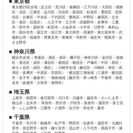
■ 東京都
東京都23区全域（足立区・荒川区・板橋区・江戸川区・大田区・葛飾
区・北区・江東区・品川区・渋谷区・新宿区・杉並区・墨田区・世田
谷区・台東区・中央区・千代田区・豊島区・中野区・練馬区・文京
区・港区・目黒区）・八王子市・立川市・武蔵野市・多摩市・三鷹
市・府中市・調布市・町田市・小金井市・小平市・日野市・東村山
市・国分寺市・国立市・狛江市・東大和市・清瀬市・東久留米市・武
蔵村山市・稲城市・西東京市・青梅市・羽村市・福生市・昭島市・あ
きる野市
■ 神奈川県
横浜市全域（ 青葉区・旭区・泉区・磯子区・神奈川区・金沢区・港南
区・港北区・栄区・瀬谷区・都筑区・鶴見区・戸塚区・中区・西区・
保土ヶ谷区・緑区・南区）・川崎市全域（麻生区・川崎区・幸区・高
津区・多摩区・中原区・宮前区）・横須賀三浦地域（三浦市・横須賀
市・逗子市・鎌倉市）・湘南地域（藤沢市・茅ヶ崎市・平塚市・海老
名市・綾瀬市・大和市・座間市）
■ 埼玉県
上尾市・朝霞市・春日部市・川口市・川越市・越谷市・さいたま市・
狭山市・志木市・ 草加市・所沢市・戸田市・新座市・蓮田市・富士見
市・ふじみ野市・三郷市・八潮市・吉川市・和光市・蕨市
■ 千葉県
千葉市・市川市・船橋市・松戸市・野田市・佐倉市・成田市・大網白
里市・習志野市・柏市・鎌ケ谷市・流山市・八千代市・我孫子市・浦