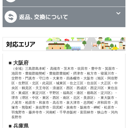
■ 大阪府
（全域）三島郡島本町・ 高槻市・茨木市・吹田市・豊中市・箕面市・
池田市・豊能郡能勢町・豊能郡豊能町・摂津市・枚方市・寝屋川市・
交野市・門真市・守口市・大東市・四条畷市・大阪市（旭区・阿倍野
区・生野区・北区・此花区・城東区・住之江区・住吉区・大正区・中
央区・鶴見区・天王寺区・浪速区・西区・西成区・西淀川区・東住吉
区・東成区・東淀川区・平野区・福島区・港区・都島区・淀川区）・
堺市（堺区・中区・東区・西区・南区・北区・美原区）・東大阪市・
八尾市・柏原市・和泉市・高石市・泉大津市・忠岡町・岸和田市・貝
塚市・熊取町・泉佐野市・田尻町・泉南市・阪南市・岬町・松原市・
羽曳野市・藤井寺市・河南町・千早赤阪村・富田林市・狭山市・河内
長野市
■ 兵庫県