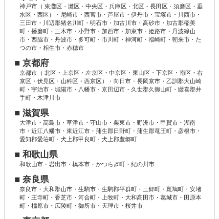
神戸市（ 東灘区・灘区・中央区・兵庫区・北区・長田区・須磨区・垂
水区・西区）・尼崎市・西宮市・芦屋市・伊丹市・宝塚市・川西市・
三田市・川辺郡猪名川町・明石市・加古川市・高砂市・加古郡稲美
町・播磨町・三木市・小野市・加西市・加東市・姫路市・丹波篠山
市・西脇市・丹波市・多可町・市川町・神河町・福崎町・朝来市・た
つの市・相生市・赤穂市
■ 京都府
京都市（ 北区・上京区・左京区・中京区・東山区・下京区・南区・右
京区・伏見区・山科区・西京区）・向日市・長岡京市・乙訓郡大山崎
町・宇治市・城陽市・八幡市・京田辺市・久世郡久御山町・綴喜郡井
手町・木津川市
■ 滋賀県
大津市・高島市・草津市・守山市・栗東市・野洲市・甲賀市・湖南
市・近江八幡市・東近江市・蒲生郡日野町・蒲生郡竜王町・彦根市・
愛知郡愛荘町・犬上郡甲良町・犬上郡豊郷町
■ 和歌山県
和歌山市・岩出市・橋本市・かつらぎ町・紀の川市
■ 奈良県
奈良市・大和郡山市・生駒市・生駒郡平群町・三郷町・斑鳩町・安堵
町・王寺町・香芝市・河合町・上牧町・大和高田市・葛城市・田原本
町・橿原市・広陵町・御所市・天理市・桜井市