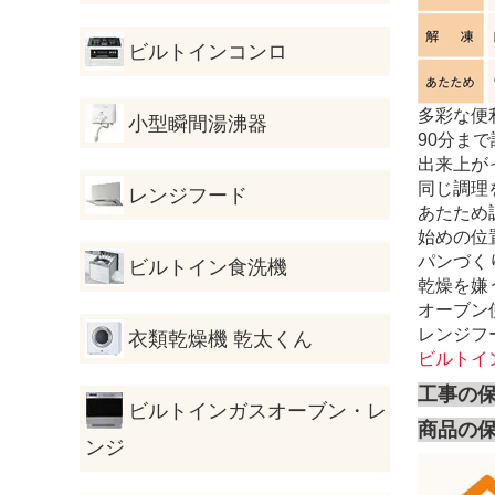
ビルトインコンロ
多彩な便
小型瞬間湯沸器
90分ま
出来上が
同じ調理
レンジフード
あたため
始めの位
パンづくり
ビルトイン食洗機
乾燥を嫌
オーブン
レンジフ
衣類乾燥機 乾太くん
ビルトイン
工事の
ビルトインガスオーブン・レ
商品の
ンジ