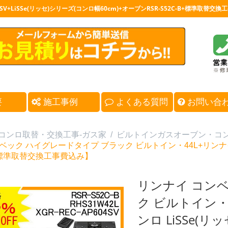
SV+LiSSe(リッセ)シリーズ(コンロ幅60cm)+オーブンRSR-S52C-B+標準取
要
施工事例
よくある質問
お問い合
コンロ取替・交換工事-ガス家
/
ビルトインガスオーブン・コ
ベック ハイグレードタイプ ブラック ビルトイン・44L+リンナイ
)【標準取替交換工事費込み】
リンナイ コン
ク ビルトイン・
ンロ LiSSe(