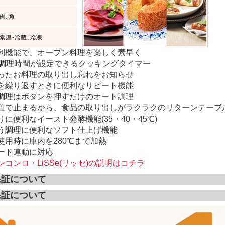
利機能で、オーブン料理を楽しく素早く
で調理時間が設定できるクッキングタイマー
ったお料理の取り出し忘れをお知らせ
を繰り返すときに便利なリピート機能
調理はボタンを押すだけのオート調理
置で止まるから、食品の取り出しがラクラクのリターンテーブ
に便利なイースト発酵機能(35・40・45℃)
う調理に便利なソフト仕上げ機能
使用時に庫内を280℃まで加熱
ード連動に対応
コンロ・LiSSe(リッセ)の説明はコチラ
保証について
保証について