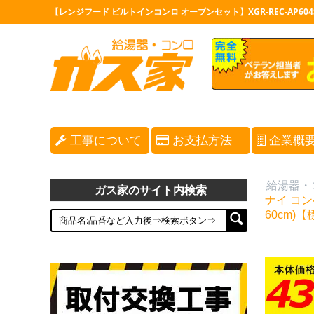
【レンジフード ビルトインコンロ オーブンセット】XGR-REC-AP604
工事について
お支払方法
企業概
給湯器・
ガス家のサイト内検索
ナイ コン
60cm