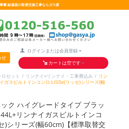
替交換工事費 給湯器の取替交換工事ならガス家
ログインまたは会員登録
わせ
カートは空です
ンロセット
/
リンナイ×リンナイ・工事費込み
/
リン
ガスビルトインコンロ LiSSe(リッセ)シリーズ(幅
ベック ハイグレードタイプ ブラッ
44L+リンナイガスビルトインコ
リッセ)シリーズ(幅60cm)【標準取替交