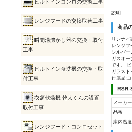
ビルトインコンロの交換工事
説明
レンジフードの交換取替工事
商品
リンナイ
瞬間湯沸かし器の交換・取付
レンジフー
工事
シルバー
ガスオー
です。 
ビルトイン食洗機の交換・取
ガラスト
付属品:
付工事
RSR
衣類乾燥機 乾太くんの設置
メーカ
取付工事
品番
庫内温
レンジフード・コンロセット