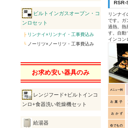
RSR
ビルトインガスオーブン・コ
リンナイ
です。ガ
ンロセット
過熱。熱
す。自動
リンナイ×リンナイ・工事費込み
├
インコン
ノーリツ×ノーリツ・工事費込み
└
お求め安い器具のみ
レンジフード+ビルトインコ
ンロ+食器洗い乾燥機セット
給湯器