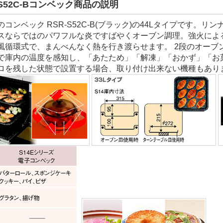
-S52C-Bコンベック商品の説明
のコンベック RSR-S52C-B(ブラック)の44Lタイプです
スならではのパワフルな炎ですばやくオーブン調理。強火によ
風循環式で、まんべんなく熱を行き渡らせます。 2段のオーブ
で庫内の温度を感知し、「あたため」「解凍」「おかず」「お
ロを残した状態で設置する場合、取り付け出来ない機種もあり