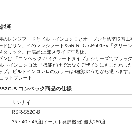
の説明
製のレンジフードとビルトインコンロとオーブンと標準取替工
ドはリンナイのレンジフードXGR-REC-AP604SV「クリーン
メタリック。付属品:上部スライド前幕板。
ブンは 「コンベック ハイグレードタイプ」シリーズでブラックタイプ
ビルトインコンロは 「機能だけではなくデザインにもこだわったLiS
ップ。ビルトインコンロのカラーは4種類のうちから選べます
ココットプレート。
-S52C-B コンベック商品の仕様
ー
リンナイ
RSR-S52C-B
度
35・40・45度(イースト発酵機能) 最大280度