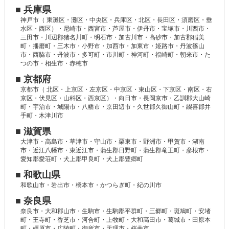
■ 兵庫県
神戸市（ 東灘区・灘区・中央区・兵庫区・北区・長田区・須磨区・垂
水区・西区）・尼崎市・西宮市・芦屋市・伊丹市・宝塚市・川西市・
三田市・川辺郡猪名川町・明石市・加古川市・高砂市・加古郡稲美
町・播磨町・三木市・小野市・加西市・加東市・姫路市・丹波篠山
市・西脇市・丹波市・多可町・市川町・神河町・福崎町・朝来市・た
つの市・相生市・赤穂市
■ 京都府
京都市（ 北区・上京区・左京区・中京区・東山区・下京区・南区・右
京区・伏見区・山科区・西京区）・向日市・長岡京市・乙訓郡大山崎
町・宇治市・城陽市・八幡市・京田辺市・久世郡久御山町・綴喜郡井
手町・木津川市
■ 滋賀県
大津市・高島市・草津市・守山市・栗東市・野洲市・甲賀市・湖南
市・近江八幡市・東近江市・蒲生郡日野町・蒲生郡竜王町・彦根市・
愛知郡愛荘町・犬上郡甲良町・犬上郡豊郷町
■ 和歌山県
和歌山市・岩出市・橋本市・かつらぎ町・紀の川市
■ 奈良県
奈良市・大和郡山市・生駒市・生駒郡平群町・三郷町・斑鳩町・安堵
町・王寺町・香芝市・河合町・上牧町・大和高田市・葛城市・田原本
町・橿原市・広陵町・御所市・天理市・桜井市