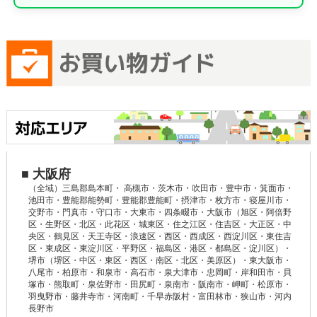
■ 大阪府
（全域）三島郡島本町・ 高槻市・茨木市・吹田市・豊中市・箕面市・
池田市・豊能郡能勢町・豊能郡豊能町・摂津市・枚方市・寝屋川市・
交野市・門真市・守口市・大東市・四条畷市・大阪市（旭区・阿倍野
区・生野区・北区・此花区・城東区・住之江区・住吉区・大正区・中
央区・鶴見区・天王寺区・浪速区・西区・西成区・西淀川区・東住吉
区・東成区・東淀川区・平野区・福島区・港区・都島区・淀川区）・
堺市（堺区・中区・東区・西区・南区・北区・美原区）・東大阪市・
八尾市・柏原市・和泉市・高石市・泉大津市・忠岡町・岸和田市・貝
塚市・熊取町・泉佐野市・田尻町・泉南市・阪南市・岬町・松原市・
羽曳野市・藤井寺市・河南町・千早赤阪村・富田林市・狭山市・河内
長野市