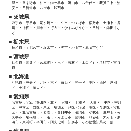
里市・習志野市・柏市・鎌ケ谷市・流山市・八千代市・我孫子市・浦
安市・四街道市・八街市・印西市
■ 茨城県
取手市・守谷市・竜ヶ崎市・牛久市・つくば市・稲敷市・土浦市・鹿
嶋市・神栖市・潮来市・行方市・かすみがうら市・常総市・鉾田市な
ど
■ 栃木県
鹿沼市・宇都宮市・栃木市・下野市・小山市・真岡市など
■ 宮城県
仙台市（青葉区・宮城野区・泉区・若林区・太白区）・名取市・富谷
市
■ 北海道
札幌市（中央区・北区・東区・白石区・豊平区・南区・西区・厚別
区・手稲区・清田区）
■ 愛知県
名古屋市全域（熱田区・北区・昭和区・千種区・ 天白区・中区・中川
区・中村区・西区・東区・瑞穂区・緑区・港区・南区・名東区・守山
区）・北名古屋市・岩倉市・春日井市・清須市・小牧市・瀬戸市・長
久手市・尾張旭市・日進市・みよし市・豊明市・刈谷市・大府市・東
海市・東浦町・半田市・阿久比町・知多市・その他愛知県の一部