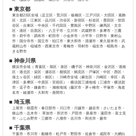
■ 東京都
東京都23区全域（足立区・荒川区・板橋区・江戸川区・大田区・葛飾
区・北区・江東区・品川区・渋谷区・新宿区・杉並区・墨田区・世田
谷区・台東区・中央区・千代田区・豊島区・中野区・練馬区・文京
区・港区・目黒区）・八王子市・立川市・武蔵野市・多摩市・三鷹
市・府中市・調布市・町田市・小金井市・小平市・日野市・東村山
市・国分寺市・国立市・狛江市・東大和市・清瀬市・東久留米市・武
蔵村山市・稲城市・西東京市・青梅市・羽村市・福生市・昭島市・あ
きる野市
■ 神奈川県
横浜市全域（ 青葉区・旭区・泉区・磯子区・神奈川区・金沢区・港南
区・港北区・栄区・瀬谷区・都筑区・鶴見区・戸塚区・中区・西区・
保土ヶ谷区・緑区・南区）・川崎市全域（麻生区・川崎区・幸区・高
津区・多摩区・中原区・宮前区）・横須賀三浦地域（三浦市・横須賀
市・逗子市・鎌倉市）・湘南地域（藤沢市・茅ヶ崎市・平塚市・海老
名市・綾瀬市・大和市・座間市）
■ 埼玉県
上尾市・朝霞市・春日部市・川口市・川越市・越谷市・さいたま市・
狭山市・志木市・ 草加市・所沢市・戸田市・新座市・蓮田市・富士見
市・ふじみ野市・三郷市・八潮市・吉川市・和光市・蕨市
■ 千葉県
千葉市・市川市・船橋市・松戸市・野田市・佐倉市・成田市・大網白