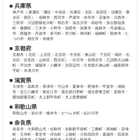
■ 兵庫県
神戸市（ 東灘区・灘区・中央区・兵庫区・北区・長田区・須磨区・垂
水区・西区）・尼崎市・西宮市・芦屋市・伊丹市・宝塚市・川西市・
三田市・川辺郡猪名川町・明石市・加古川市・高砂市・加古郡稲美
町・播磨町・三木市・小野市・加西市・加東市・姫路市・丹波篠山
市・西脇市・丹波市・多可町・市川町・神河町・福崎町・朝来市・た
つの市・相生市・赤穂市
■ 京都府
京都市（ 北区・上京区・左京区・中京区・東山区・下京区・南区・右
京区・伏見区・山科区・西京区）・向日市・長岡京市・乙訓郡大山崎
町・宇治市・城陽市・八幡市・京田辺市・久世郡久御山町・綴喜郡井
手町・木津川市
■ 滋賀県
大津市・高島市・草津市・守山市・栗東市・野洲市・甲賀市・湖南
市・近江八幡市・東近江市・蒲生郡日野町・蒲生郡竜王町・彦根市・
愛知郡愛荘町・犬上郡甲良町・犬上郡豊郷町
■ 和歌山県
和歌山市・岩出市・橋本市・かつらぎ町・紀の川市
■ 奈良県
奈良市・大和郡山市・生駒市・生駒郡平群町・三郷町・斑鳩町・安堵
町・王寺町・香芝市・河合町・上牧町・大和高田市・葛城市・田原本
町・橿原市・広陵町・御所市・天理市・桜井市