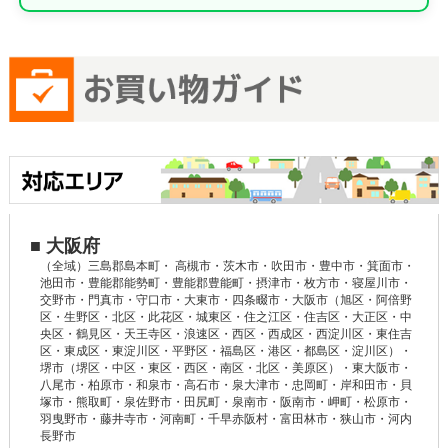
■ 大阪府
（全域）三島郡島本町・ 高槻市・茨木市・吹田市・豊中市・箕面市・
池田市・豊能郡能勢町・豊能郡豊能町・摂津市・枚方市・寝屋川市・
交野市・門真市・守口市・大東市・四条畷市・大阪市（旭区・阿倍野
区・生野区・北区・此花区・城東区・住之江区・住吉区・大正区・中
央区・鶴見区・天王寺区・浪速区・西区・西成区・西淀川区・東住吉
区・東成区・東淀川区・平野区・福島区・港区・都島区・淀川区）・
堺市（堺区・中区・東区・西区・南区・北区・美原区）・東大阪市・
八尾市・柏原市・和泉市・高石市・泉大津市・忠岡町・岸和田市・貝
塚市・熊取町・泉佐野市・田尻町・泉南市・阪南市・岬町・松原市・
羽曳野市・藤井寺市・河南町・千早赤阪村・富田林市・狭山市・河内
長野市