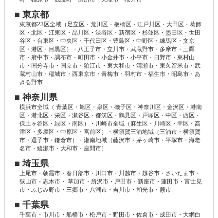
■ 東京都
東京都23区全域（足立区・荒川区・板橋区・江戸川区・大田区・葛飾
区・北区・江東区・品川区・渋谷区・新宿区・杉並区・墨田区・世田
谷区・台東区・中央区・千代田区・豊島区・中野区・練馬区・文京
区・港区・目黒区）・八王子市・立川市・武蔵野市・多摩市・三鷹
市・府中市・調布市・町田市・小金井市・小平市・日野市・東村山
市・国分寺市・国立市・狛江市・東大和市・清瀬市・東久留米市・武
蔵村山市・稲城市・西東京市・青梅市・羽村市・福生市・昭島市・あ
きる野市
■ 神奈川県
横浜市全域（ 青葉区・旭区・泉区・磯子区・神奈川区・金沢区・港南
区・港北区・栄区・瀬谷区・都筑区・鶴見区・戸塚区・中区・西区・
保土ヶ谷区・緑区・南区）・川崎市全域（麻生区・川崎区・幸区・高
津区・多摩区・中原区・宮前区）・横須賀三浦地域（三浦市・横須賀
市・逗子市・鎌倉市）・湘南地域（藤沢市・茅ヶ崎市・平塚市・海老
名市・綾瀬市・大和市・座間市）
■ 埼玉県
上尾市・朝霞市・春日部市・川口市・川越市・越谷市・さいたま市・
狭山市・志木市・ 草加市・所沢市・戸田市・新座市・蓮田市・富士見
市・ふじみ野市・三郷市・八潮市・吉川市・和光市・蕨市
■ 千葉県
千葉市・市川市・船橋市・松戸市・野田市・佐倉市・成田市・大網白