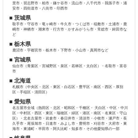
里市・習志野市・柏市・鎌ケ谷市・流山市・八千代市・我孫子市・浦
安市・四街道市・八街市・印西市
■ 茨城県
取手市・守谷市・竜ヶ崎市・牛久市・つくば市・稲敷市・土浦市・鹿
嶋市・神栖市・潮来市・行方市・かすみがうら市・常総市・鉾田市な
ど
■ 栃木県
鹿沼市・宇都宮市・栃木市・下野市・小山市・真岡市など
■ 宮城県
仙台市（青葉区・宮城野区・泉区・若林区・太白区）・名取市・富谷
市
■ 北海道
札幌市（中央区・北区・東区・白石区・豊平区・南区・西区・厚別
区・手稲区・清田区）
■ 愛知県
名古屋市全域（熱田区・北区・昭和区・千種区・ 天白区・中区・中川
区・中村区・西区・東区・瑞穂区・緑区・港区・南区・名東区・守山
区）・北名古屋市・岩倉市・春日井市・清須市・小牧市・瀬戸市・長
久手市・尾張旭市・日進市・みよし市・豊明市・刈谷市・大府市・東
海市・東浦町・半田市・阿久比町・知多市・その他愛知県の一部