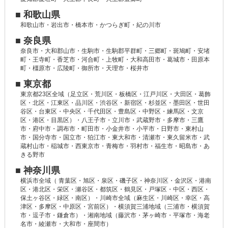
■ 和歌山県
和歌山市・岩出市・橋本市・かつらぎ町・紀の川市
■ 奈良県
奈良市・大和郡山市・生駒市・生駒郡平群町・三郷町・斑鳩町・安堵
町・王寺町・香芝市・河合町・上牧町・大和高田市・葛城市・田原本
町・橿原市・広陵町・御所市・天理市・桜井市
■ 東京都
東京都23区全域（足立区・荒川区・板橋区・江戸川区・大田区・葛飾
区・北区・江東区・品川区・渋谷区・新宿区・杉並区・墨田区・世田
谷区・台東区・中央区・千代田区・豊島区・中野区・練馬区・文京
区・港区・目黒区）・八王子市・立川市・武蔵野市・多摩市・三鷹
市・府中市・調布市・町田市・小金井市・小平市・日野市・東村山
市・国分寺市・国立市・狛江市・東大和市・清瀬市・東久留米市・武
蔵村山市・稲城市・西東京市・青梅市・羽村市・福生市・昭島市・あ
きる野市
■ 神奈川県
横浜市全域（ 青葉区・旭区・泉区・磯子区・神奈川区・金沢区・港南
区・港北区・栄区・瀬谷区・都筑区・鶴見区・戸塚区・中区・西区・
保土ヶ谷区・緑区・南区）・川崎市全域（麻生区・川崎区・幸区・高
津区・多摩区・中原区・宮前区）・横須賀三浦地域（三浦市・横須賀
市・逗子市・鎌倉市）・湘南地域（藤沢市・茅ヶ崎市・平塚市・海老
名市・綾瀬市・大和市・座間市）