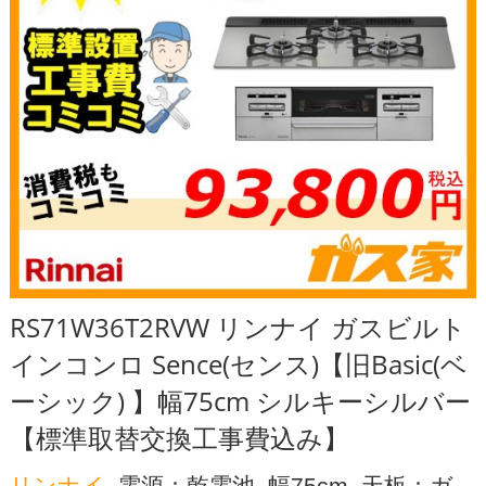
RS71W36T2RVW リンナイ ガスビルト
インコンロ Sence(センス)【旧Basic(ベ
ーシック) 】幅75cm シルキーシルバー
【標準取替交換工事費込み】
リンナイ
, 電源：乾電池, 幅75cm, 天板：ガ