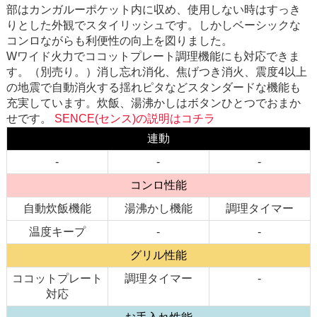
部はカンガルーポケット内に収め、使用しない時はすっき
りとした外観でスタイリッシュです。しかしベーシックな
コンロながらも利便性の向上を図りました。
Wワイド火力でココットプレート調理機能にも対応できま
す。（別売り。）消し忘れ消化、焦げつき消火、震度4以上
の地震で自動消火する揺れピタなどスタンダードな機能も
充実しています。炊飯、湯沸かしはボタンひとつでおまか
せです。
SENCE(センス)の説明はコチラ
連動
-
-
-
コンロ性能
自動炊飯機能
湯沸かし機能
調理タイマー
温度キープ
-
-
グリル性能
ココットプレート
調理タイマー
-
対応