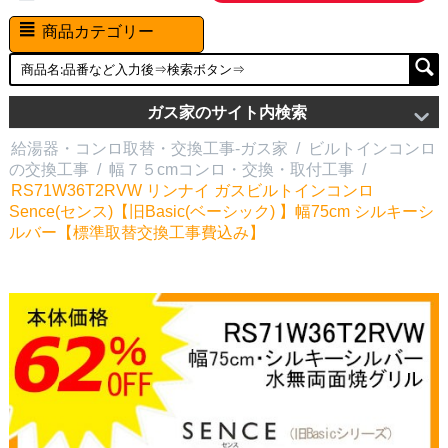
商品カテゴリー
ガス家のサイト内検索
給湯器・コンロ取替・交換工事-ガス家
/
ビルトインコンロ
の交換工事
/
幅７５cmコンロ・交換・取付工事
/
RS71W36T2RVW リンナイ ガスビルトインコンロ
Sence(センス)【旧Basic(ベーシック) 】幅75cm シルキーシ
ルバー【標準取替交換工事費込み】