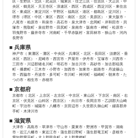
区・生野区・北区・此花区・城東区・住之江区・住吉区・大正区・中
央区・鶴見区・天王寺区・浪速区・西区・西成区・西淀川区・東住吉
区・東成区・東淀川区・平野区・福島区・港区・都島区・淀川区）・
堺市（堺区・中区・東区・西区・南区・北区・美原区）・東大阪市・
八尾市・柏原市・和泉市・高石市・泉大津市・忠岡町・岸和田市・貝
塚市・熊取町・泉佐野市・田尻町・泉南市・阪南市・岬町・松原市・
羽曳野市・藤井寺市・河南町・千早赤阪村・富田林市・狭山市・河内
長野市
■ 兵庫県
神戸市（ 東灘区・灘区・中央区・兵庫区・北区・長田区・須磨区・垂
水区・西区）・尼崎市・西宮市・芦屋市・伊丹市・宝塚市・川西市・
三田市・川辺郡猪名川町・明石市・加古川市・高砂市・加古郡稲美
町・播磨町・三木市・小野市・加西市・加東市・姫路市・丹波篠山
市・西脇市・丹波市・多可町・市川町・神河町・福崎町・朝来市・た
つの市・相生市・赤穂市
■ 京都府
京都市（ 北区・上京区・左京区・中京区・東山区・下京区・南区・右
京区・伏見区・山科区・西京区）・向日市・長岡京市・乙訓郡大山崎
町・宇治市・城陽市・八幡市・京田辺市・久世郡久御山町・綴喜郡井
手町・木津川市
■ 滋賀県
大津市・高島市・草津市・守山市・栗東市・野洲市・甲賀市・湖南
市・近江八幡市・東近江市・蒲生郡日野町・蒲生郡竜王町・彦根市・
愛知郡愛荘町・犬上郡甲良町・犬上郡豊郷町