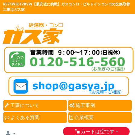
RS71W36T2RVW【最安値に挑戦】ガスコンロ・ビルトインコンロの交換取替
工事はガス家
工事について
施工事例
よくある質問
企業概要
カートは空です