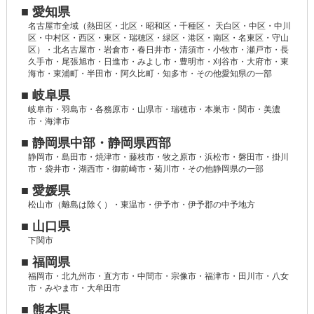
■ 愛知県
名古屋市全域（熱田区・北区・昭和区・千種区・ 天白区・中区・中川
区・中村区・西区・東区・瑞穂区・緑区・港区・南区・名東区・守山
区）・北名古屋市・岩倉市・春日井市・清須市・小牧市・瀬戸市・長
久手市・尾張旭市・日進市・みよし市・豊明市・刈谷市・大府市・東
海市・東浦町・半田市・阿久比町・知多市・その他愛知県の一部
■ 岐阜県
岐阜市・羽島市・各務原市・山県市・瑞穂市・本巣市・関市・美濃
市・海津市
■ 静岡県中部・静岡県西部
静岡市・島田市・焼津市・藤枝市・牧之原市・浜松市・磐田市・掛川
市・袋井市・湖西市・御前崎市・菊川市・その他静岡県の一部
■ 愛媛県
松山市（離島は除く）・東温市・伊予市・伊予郡の中予地方
■ 山口県
下関市
■ 福岡県
福岡市・北九州市・直方市・中間市・宗像市・福津市・田川市・八女
市・みやま市・大牟田市
■ 熊本県