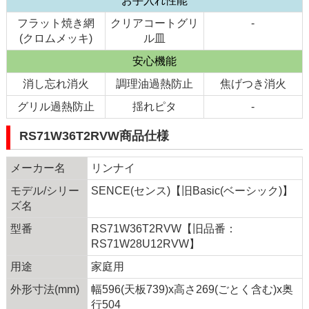
お手入れ性能
フラット焼き網
クリアコートグリ
-
(クロムメッキ)
ル皿
安心機能
消し忘れ消火
調理油過熱防止
焦げつき消火
グリル過熱防止
揺れピタ
-
RS71W36T2RVW商品仕様
メーカー名
リンナイ
モデル/シリー
SENCE(センス)【旧Basic(ベーシック)】
ズ名
型番
RS71W36T2RVW【旧品番：
RS71W28U12RVW】
用途
家庭用
外形寸法(mm)
幅596(天板739)x高さ269(ごとく含む)x奥
行504