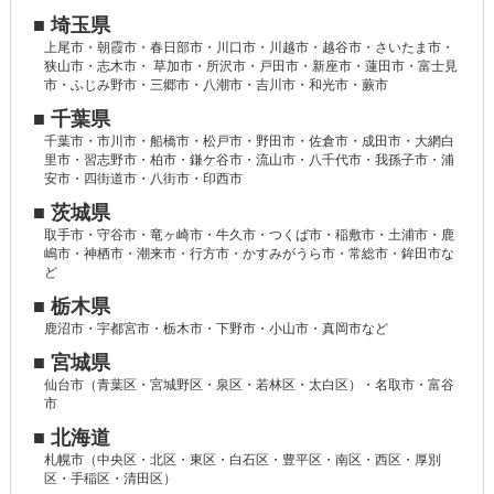
■ 埼玉県
上尾市・朝霞市・春日部市・川口市・川越市・越谷市・さいたま市・
狭山市・志木市・ 草加市・所沢市・戸田市・新座市・蓮田市・富士見
市・ふじみ野市・三郷市・八潮市・吉川市・和光市・蕨市
■ 千葉県
千葉市・市川市・船橋市・松戸市・野田市・佐倉市・成田市・大網白
里市・習志野市・柏市・鎌ケ谷市・流山市・八千代市・我孫子市・浦
安市・四街道市・八街市・印西市
■ 茨城県
取手市・守谷市・竜ヶ崎市・牛久市・つくば市・稲敷市・土浦市・鹿
嶋市・神栖市・潮来市・行方市・かすみがうら市・常総市・鉾田市な
ど
■ 栃木県
鹿沼市・宇都宮市・栃木市・下野市・小山市・真岡市など
■ 宮城県
仙台市（青葉区・宮城野区・泉区・若林区・太白区）・名取市・富谷
市
■ 北海道
札幌市（中央区・北区・東区・白石区・豊平区・南区・西区・厚別
区・手稲区・清田区）