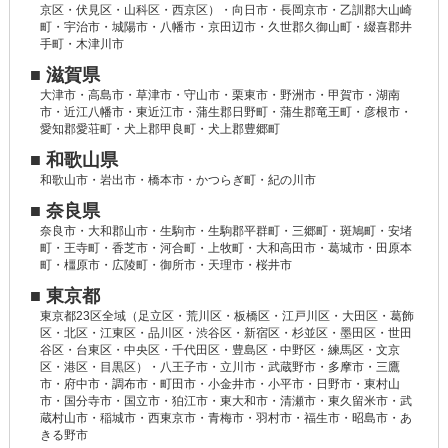
京区・伏見区・山科区・西京区）・向日市・長岡京市・乙訓郡大山崎
町・宇治市・城陽市・八幡市・京田辺市・久世郡久御山町・綴喜郡井
手町・木津川市
■ 滋賀県
大津市・高島市・草津市・守山市・栗東市・野洲市・甲賀市・湖南
市・近江八幡市・東近江市・蒲生郡日野町・蒲生郡竜王町・彦根市・
愛知郡愛荘町・犬上郡甲良町・犬上郡豊郷町
■ 和歌山県
和歌山市・岩出市・橋本市・かつらぎ町・紀の川市
■ 奈良県
奈良市・大和郡山市・生駒市・生駒郡平群町・三郷町・斑鳩町・安堵
町・王寺町・香芝市・河合町・上牧町・大和高田市・葛城市・田原本
町・橿原市・広陵町・御所市・天理市・桜井市
■ 東京都
東京都23区全域（足立区・荒川区・板橋区・江戸川区・大田区・葛飾
区・北区・江東区・品川区・渋谷区・新宿区・杉並区・墨田区・世田
谷区・台東区・中央区・千代田区・豊島区・中野区・練馬区・文京
区・港区・目黒区）・八王子市・立川市・武蔵野市・多摩市・三鷹
市・府中市・調布市・町田市・小金井市・小平市・日野市・東村山
市・国分寺市・国立市・狛江市・東大和市・清瀬市・東久留米市・武
蔵村山市・稲城市・西東京市・青梅市・羽村市・福生市・昭島市・あ
きる野市