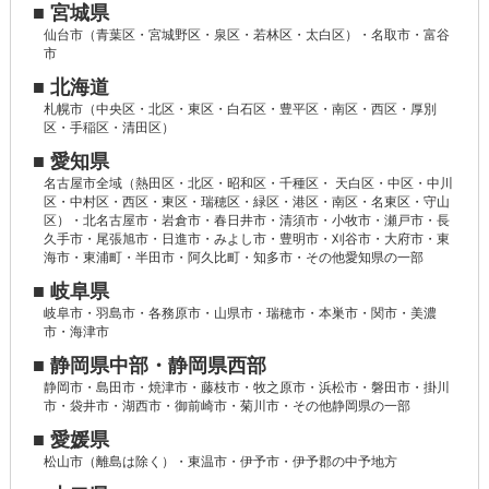
■ 宮城県
仙台市（青葉区・宮城野区・泉区・若林区・太白区）・名取市・富谷
市
■ 北海道
札幌市（中央区・北区・東区・白石区・豊平区・南区・西区・厚別
区・手稲区・清田区）
■ 愛知県
名古屋市全域（熱田区・北区・昭和区・千種区・ 天白区・中区・中川
区・中村区・西区・東区・瑞穂区・緑区・港区・南区・名東区・守山
区）・北名古屋市・岩倉市・春日井市・清須市・小牧市・瀬戸市・長
久手市・尾張旭市・日進市・みよし市・豊明市・刈谷市・大府市・東
海市・東浦町・半田市・阿久比町・知多市・その他愛知県の一部
■ 岐阜県
岐阜市・羽島市・各務原市・山県市・瑞穂市・本巣市・関市・美濃
市・海津市
■ 静岡県中部・静岡県西部
静岡市・島田市・焼津市・藤枝市・牧之原市・浜松市・磐田市・掛川
市・袋井市・湖西市・御前崎市・菊川市・その他静岡県の一部
■ 愛媛県
松山市（離島は除く）・東温市・伊予市・伊予郡の中予地方