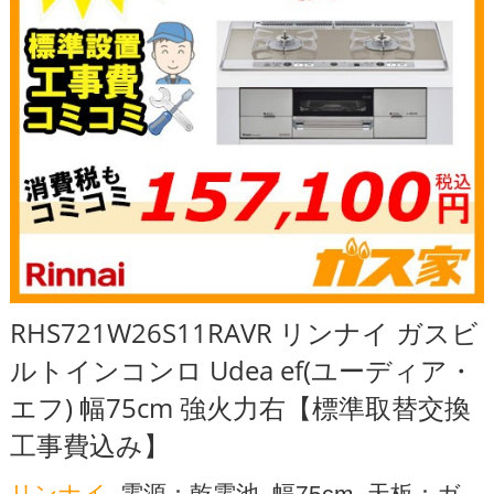
RHS721W26S11RAVR リンナイ ガスビ
ルトインコンロ Udea ef(ユーディア・
エフ) 幅75cm 強火力右【標準取替交換
工事費込み】
リンナイ
, 電源：乾電池, 幅75cm, 天板：ガ