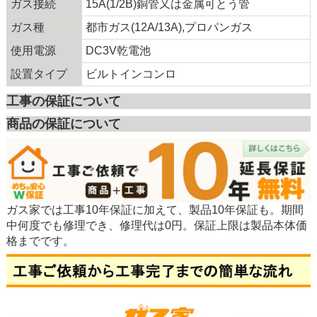
ガス接続
15A(1/2B)銅管又は金属可とう管
ガス種
都市ガス(12A/13A),プロパンガス
使用電源
DC3V乾電池
設置タイプ
ビルトインコンロ
工事の保証について
商品の保証について
ガス家では工事10年保証に加えて、製品10年保証も。期間
中何度でも修理でき、修理代は0円。保証上限は製品本体価
格までです。