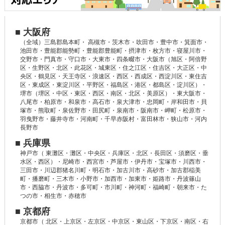
■ 大阪府
（全域）三島郡島本町・ 高槻市・茨木市・吹田市・豊中市・箕面市・
池田市・豊能郡能勢町・豊能郡豊能町・摂津市・枚方市・寝屋川市・
交野市・門真市・守口市・大東市・四条畷市・大阪市（旭区・阿倍野
区・生野区・北区・此花区・城東区・住之江区・住吉区・大正区・中
央区・鶴見区・天王寺区・浪速区・西区・西成区・西淀川区・東住吉
区・東成区・東淀川区・平野区・福島区・港区・都島区・淀川区）・
堺市（堺区・中区・東区・西区・南区・北区・美原区）・東大阪市・
八尾市・柏原市・和泉市・高石市・泉大津市・忠岡町・岸和田市・貝
塚市・熊取町・泉佐野市・田尻町・泉南市・阪南市・岬町・松原市・
羽曳野市・藤井寺市・河南町・千早赤阪村・富田林市・狭山市・河内
長野市
■ 兵庫県
神戸市（ 東灘区・灘区・中央区・兵庫区・北区・長田区・須磨区・垂
水区・西区）・尼崎市・西宮市・芦屋市・伊丹市・宝塚市・川西市・
三田市・川辺郡猪名川町・明石市・加古川市・高砂市・加古郡稲美
町・播磨町・三木市・小野市・加西市・加東市・姫路市・丹波篠山
市・西脇市・丹波市・多可町・市川町・神河町・福崎町・朝来市・た
つの市・相生市・赤穂市
■ 京都府
京都市（ 北区・上京区・左京区・中京区・東山区・下京区・南区・右