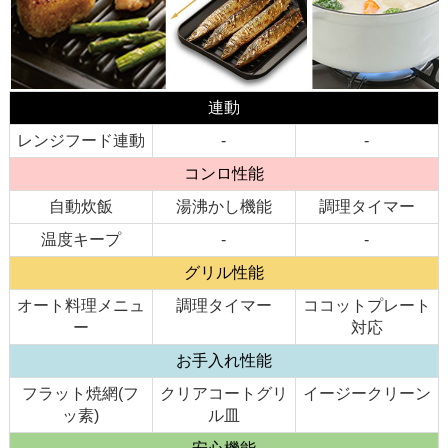
連動
レンジフード連動
-
-
コンロ性能
自動炊飯
湯沸かし機能
調理タイマー
温度キープ
-
-
グリル性能
オート料理メニュ
調理タイマー
ココットプレート
ー
対応
お手入れ性能
フラット焼網(フ
クリアコートグリ
イージークリーン
ッ素)
ル皿