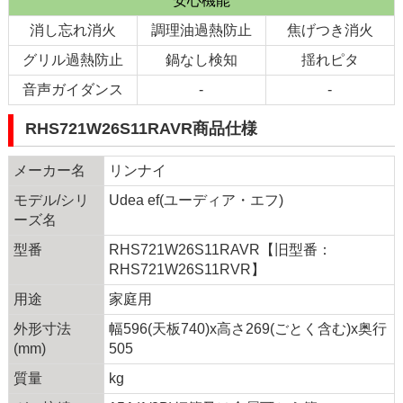
安心機能
消し忘れ消火
調理油過熱防止
焦げつき消火
グリル過熱防止
鍋なし検知
揺れピタ
音声ガイダンス
-
-
RHS721W26S11RAVR商品仕様
メーカー名
リンナイ
モデル/シリ
Udea ef(ユーディア・エフ)
ーズ名
型番
RHS721W26S11RAVR【旧型番：
RHS721W26S11RVR】
用途
家庭用
外形寸法
幅596(天板740)x高さ269(ごとく含む)x奥行
(mm)
505
質量
kg