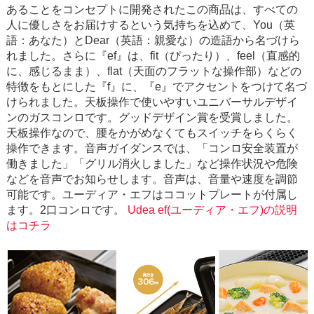
あることをコンセプトに開発されたこの商品は、すべての
人に優しさをお届けするという気持ちを込めて、You（英
語：あなた）とDear（英語：親愛な）の造語から名づけら
れました。さらに『ef』は、fit（ぴったり）、feel（直感的
に、感じるまま）、flat（天面のフラットな操作部）などの
特徴をもとにした『f』に、『e』でアクセントをつけて名づ
けられました。天板操作で使いやすいユニバーサルデザイ
ンのガスコンロです。グッドデザイン賞を受賞しました。
天板操作なので、腰をかがめなくてもスイッチをらくらく
操作できます。音声ガイダンスでは、「コンロ安全装置が
働きました」「グリル消火しました」など操作状況や危険
などを音声でお知らせします。音声は、音量や速度を調節
可能です。ユーディア・エフはココットプレートが付属し
ます。2口コンロです。
Udea ef(ユーディア・エフ)の説明
はコチラ