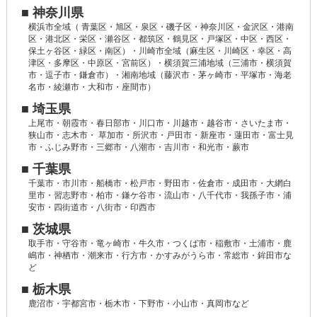
■ 神奈川県
横浜市全域（ 青葉区・旭区・泉区・磯子区・神奈川区・金沢区・港南
区・港北区・栄区・瀬谷区・都筑区・鶴見区・戸塚区・中区・西区・
保土ヶ谷区・緑区・南区）・川崎市全域（麻生区・川崎区・幸区・高
津区・多摩区・中原区・宮前区）・横須賀三浦地域（三浦市・横須賀
市・逗子市・鎌倉市）・湘南地域（藤沢市・茅ヶ崎市・平塚市・海老
名市・綾瀬市・大和市・座間市）
■ 埼玉県
上尾市・朝霞市・春日部市・川口市・川越市・越谷市・さいたま市・
狭山市・志木市・ 草加市・所沢市・戸田市・新座市・蓮田市・富士見
市・ふじみ野市・三郷市・八潮市・吉川市・和光市・蕨市
■ 千葉県
千葉市・市川市・船橋市・松戸市・野田市・佐倉市・成田市・大網白
里市・習志野市・柏市・鎌ケ谷市・流山市・八千代市・我孫子市・浦
安市・四街道市・八街市・印西市
■ 茨城県
取手市・守谷市・竜ヶ崎市・牛久市・つくば市・稲敷市・土浦市・鹿
嶋市・神栖市・潮来市・行方市・かすみがうら市・常総市・鉾田市な
ど
■ 栃木県
鹿沼市・宇都宮市・栃木市・下野市・小山市・真岡市など