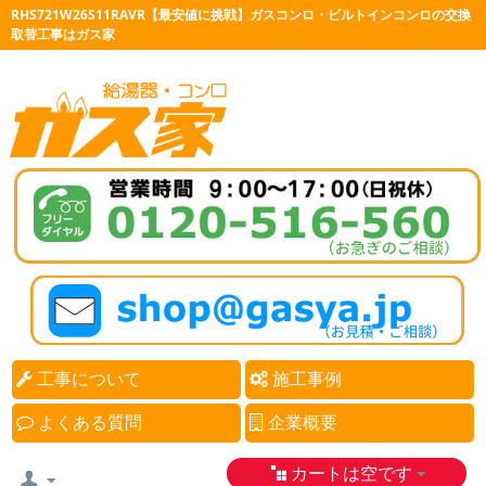
RHS721W26S11RAVR【最安値に挑戦】ガスコンロ・ビルトインコンロの交換
取替工事はガス家
工事について
施工事例
よくある質問
企業概要
カートは空です