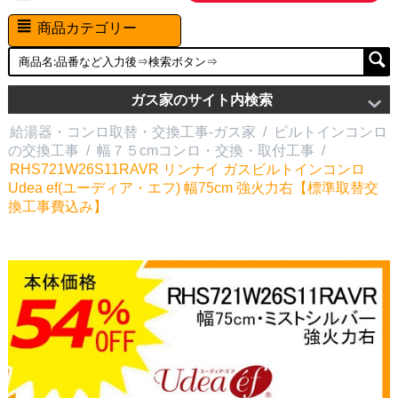
商品カテゴリー
ガス家のサイト内検索
給湯器・コンロ取替・交換工事-ガス家
/
ビルトインコンロ
の交換工事
/
幅７５cmコンロ・交換・取付工事
/
RHS721W26S11RAVR リンナイ ガスビルトインコンロ
Udea ef(ユーディア・エフ) 幅75cm 強火力右【標準取替交
換工事費込み】