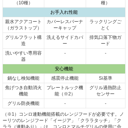
（10種）
種）
お手入れ性能
親水アクアコート
カバーレスバーナ
ラックリングご
（ガラストップ）
ーキャップ
とく
グリルフラット構
洗えるサイドカバ
排気口落下物ガ
造
ー
ード
洗いやすい専用容
-
-
器
安心機能
鍋なし検知機能
感震停止機能
Si基準
焦げつき自動消火
プレートルック機
グリル過熱防止
機能
能（※2）
センサー
グリル防炎機能
-
-
（※1）コンロ連動機能搭載のレンジフードが必要です。ノ
ーリツのレンジフード「イージア」「クララタッチ」「ク
ララ（連動あり）」は、コンロとマルチグリルの使用に合