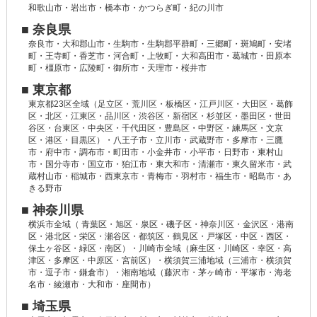
和歌山市・岩出市・橋本市・かつらぎ町・紀の川市
■ 奈良県
奈良市・大和郡山市・生駒市・生駒郡平群町・三郷町・斑鳩町・安堵
町・王寺町・香芝市・河合町・上牧町・大和高田市・葛城市・田原本
町・橿原市・広陵町・御所市・天理市・桜井市
■ 東京都
東京都23区全域（足立区・荒川区・板橋区・江戸川区・大田区・葛飾
区・北区・江東区・品川区・渋谷区・新宿区・杉並区・墨田区・世田
谷区・台東区・中央区・千代田区・豊島区・中野区・練馬区・文京
区・港区・目黒区）・八王子市・立川市・武蔵野市・多摩市・三鷹
市・府中市・調布市・町田市・小金井市・小平市・日野市・東村山
市・国分寺市・国立市・狛江市・東大和市・清瀬市・東久留米市・武
蔵村山市・稲城市・西東京市・青梅市・羽村市・福生市・昭島市・あ
きる野市
■ 神奈川県
横浜市全域（ 青葉区・旭区・泉区・磯子区・神奈川区・金沢区・港南
区・港北区・栄区・瀬谷区・都筑区・鶴見区・戸塚区・中区・西区・
保土ヶ谷区・緑区・南区）・川崎市全域（麻生区・川崎区・幸区・高
津区・多摩区・中原区・宮前区）・横須賀三浦地域（三浦市・横須賀
市・逗子市・鎌倉市）・湘南地域（藤沢市・茅ヶ崎市・平塚市・海老
名市・綾瀬市・大和市・座間市）
■ 埼玉県