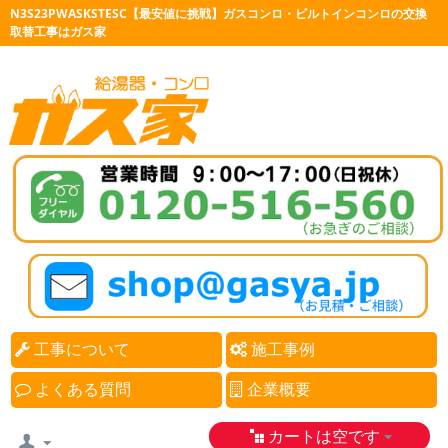
N3S23PWASKSTESC【最安値に挑戦】ガスコンロ・ビルトインコンロの交換
取替工事はガス家
工事について
施工事例
よくある質問
企業概要
カートは空です