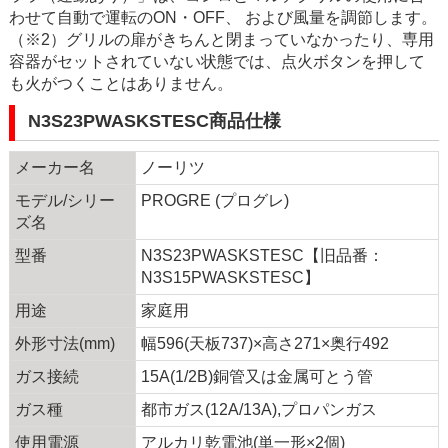
わせて自動で運転のON・OFF、 および風量を調節します。
（※2）グリルの扉がきちんと閉まっていなかったり、専用
容器がセットされていない状態では、点火ボタンを押して
も火がつくことはありません。
N3S23PWASKSTESC商品仕様
メーカー名
ノーリツ
モデル/シリー
PROGRE (プログレ)
ズ名
型番
N3S23PWASKSTESC【旧品番：
N3S15PWASKSTESC】
用途
家庭用
外形寸法(mm)
幅596(天板737)×高さ271×奥行492
ガス接続
15A(1/2B)銅管又は金属可とう管
ガス種
都市ガス(12A/13A),プロパンガス
使用電源
アルカリ乾電池(単一形×2個)