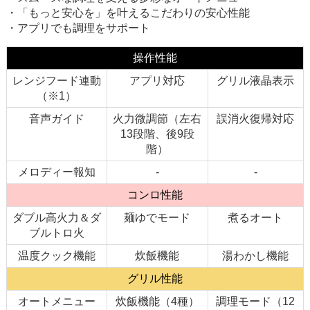
・「もっと安心を」を叶えるこだわりの安心性能
・アプリでも調理をサポート
操作性能
レンジフード連動
アプリ対応
グリル液晶表示
（※1）
音声ガイド
火力微調節（左右
誤消火復帰対応
13段階、後9段
階）
メロディー報知
-
-
コンロ性能
ダブル高火力＆ダ
麺ゆでモード
煮るオート
ブルトロ火
温度クック機能
炊飯機能
湯わかし機能
グリル性能
オートメニュー
炊飯機能（4種）
調理モード（12