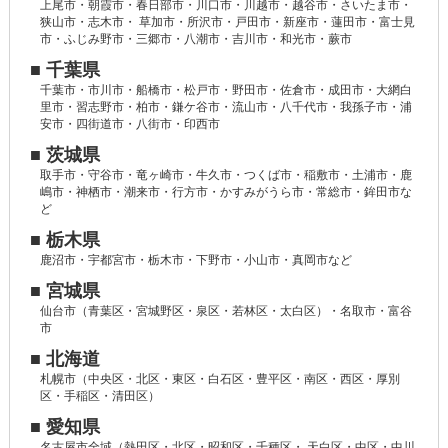
上尾市・朝霞市・春日部市・川口市・川越市・越谷市・さいたま市・
狭山市・志木市・ 草加市・所沢市・戸田市・新座市・蓮田市・富士見
市・ふじみ野市・三郷市・八潮市・吉川市・和光市・蕨市
■ 千葉県
千葉市・市川市・船橋市・松戸市・野田市・佐倉市・成田市・大網白
里市・習志野市・柏市・鎌ケ谷市・流山市・八千代市・我孫子市・浦
安市・四街道市・八街市・印西市
■ 茨城県
取手市・守谷市・竜ヶ崎市・牛久市・つくば市・稲敷市・土浦市・鹿
嶋市・神栖市・潮来市・行方市・かすみがうら市・常総市・鉾田市な
ど
■ 栃木県
鹿沼市・宇都宮市・栃木市・下野市・小山市・真岡市など
■ 宮城県
仙台市（青葉区・宮城野区・泉区・若林区・太白区）・名取市・富谷
市
■ 北海道
札幌市（中央区・北区・東区・白石区・豊平区・南区・西区・厚別
区・手稲区・清田区）
■ 愛知県
名古屋市全域（熱田区・北区・昭和区・千種区・ 天白区・中区・中川