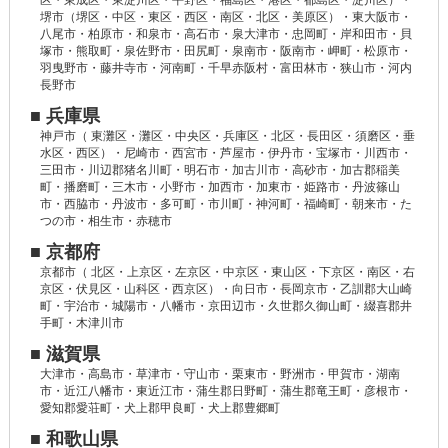
区・東成区・東淀川区・平野区・福島区・港区・都島区・淀川区）・
堺市（堺区・中区・東区・西区・南区・北区・美原区）・東大阪市・
八尾市・柏原市・和泉市・高石市・泉大津市・忠岡町・岸和田市・貝
塚市・熊取町・泉佐野市・田尻町・泉南市・阪南市・岬町・松原市・
羽曳野市・藤井寺市・河南町・千早赤阪村・富田林市・狭山市・河内
長野市
■ 兵庫県
神戸市（ 東灘区・灘区・中央区・兵庫区・北区・長田区・須磨区・垂
水区・西区）・尼崎市・西宮市・芦屋市・伊丹市・宝塚市・川西市・
三田市・川辺郡猪名川町・明石市・加古川市・高砂市・加古郡稲美
町・播磨町・三木市・小野市・加西市・加東市・姫路市・丹波篠山
市・西脇市・丹波市・多可町・市川町・神河町・福崎町・朝来市・た
つの市・相生市・赤穂市
■ 京都府
京都市（ 北区・上京区・左京区・中京区・東山区・下京区・南区・右
京区・伏見区・山科区・西京区）・向日市・長岡京市・乙訓郡大山崎
町・宇治市・城陽市・八幡市・京田辺市・久世郡久御山町・綴喜郡井
手町・木津川市
■ 滋賀県
大津市・高島市・草津市・守山市・栗東市・野洲市・甲賀市・湖南
市・近江八幡市・東近江市・蒲生郡日野町・蒲生郡竜王町・彦根市・
愛知郡愛荘町・犬上郡甲良町・犬上郡豊郷町
■ 和歌山県