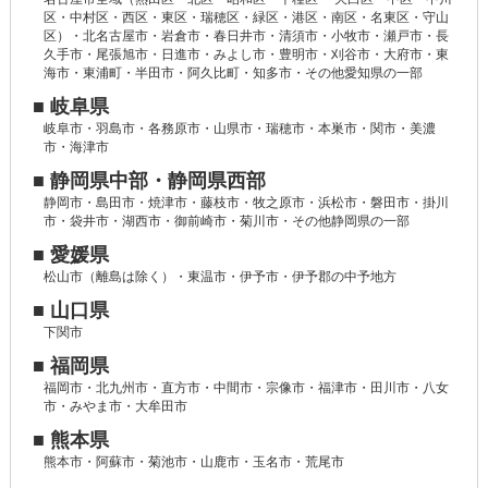
区・中村区・西区・東区・瑞穂区・緑区・港区・南区・名東区・守山
区）・北名古屋市・岩倉市・春日井市・清須市・小牧市・瀬戸市・長
久手市・尾張旭市・日進市・みよし市・豊明市・刈谷市・大府市・東
海市・東浦町・半田市・阿久比町・知多市・その他愛知県の一部
■ 岐阜県
岐阜市・羽島市・各務原市・山県市・瑞穂市・本巣市・関市・美濃
市・海津市
■ 静岡県中部・静岡県西部
静岡市・島田市・焼津市・藤枝市・牧之原市・浜松市・磐田市・掛川
市・袋井市・湖西市・御前崎市・菊川市・その他静岡県の一部
■ 愛媛県
松山市（離島は除く）・東温市・伊予市・伊予郡の中予地方
■ 山口県
下関市
■ 福岡県
福岡市・北九州市・直方市・中間市・宗像市・福津市・田川市・八女
市・みやま市・大牟田市
■ 熊本県
熊本市・阿蘇市・菊池市・山鹿市・玉名市・荒尾市