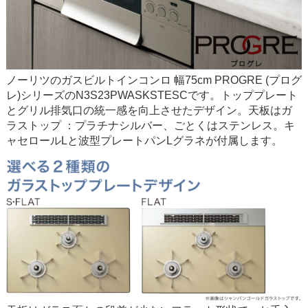
ノーリツのガスビルトインコンロ 幅75cm PROGRE (プログ
レ)シリーズのN3S23PWASKSTESCです。トッププレート
とグリル排気口の統一感を向上させたデザイン。天板はガ
ラストップ ：プラチナシルバー、ごとくはステンレス。キ
ャセロールLと波型プレートパンLグラネが付属します。