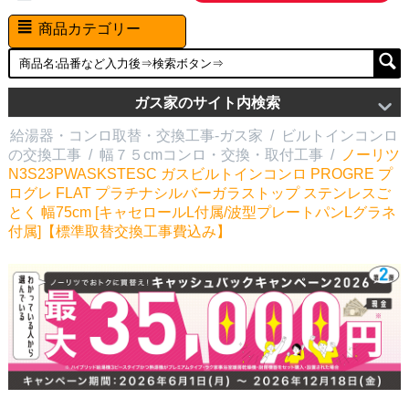
商品カテゴリー
ガス家のサイト内検索
給湯器・コンロ取替・交換工事-ガス家
/
ビルトインコンロ
の交換工事
/
幅７５cmコンロ・交換・取付工事
/
ノーリツ
N3S23PWASKSTESC ガスビルトインコンロ PROGRE プ
ログレ FLAT プラチナシルバーガラストップ ステンレスご
とく 幅75cm [キャセロールL付属/波型プレートパンLグラネ
付属]【標準取替交換工事費込み】