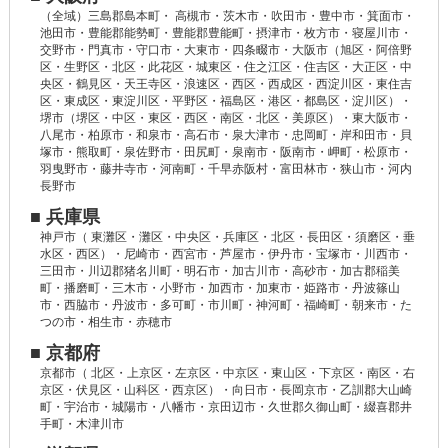
（全域）三島郡島本町・ 高槻市・茨木市・吹田市・豊中市・箕面市・
池田市・豊能郡能勢町・豊能郡豊能町・摂津市・枚方市・寝屋川市・
交野市・門真市・守口市・大東市・四条畷市・大阪市（旭区・阿倍野
区・生野区・北区・此花区・城東区・住之江区・住吉区・大正区・中
央区・鶴見区・天王寺区・浪速区・西区・西成区・西淀川区・東住吉
区・東成区・東淀川区・平野区・福島区・港区・都島区・淀川区）・
堺市（堺区・中区・東区・西区・南区・北区・美原区）・東大阪市・
八尾市・柏原市・和泉市・高石市・泉大津市・忠岡町・岸和田市・貝
塚市・熊取町・泉佐野市・田尻町・泉南市・阪南市・岬町・松原市・
羽曳野市・藤井寺市・河南町・千早赤阪村・富田林市・狭山市・河内
長野市
■ 兵庫県
神戸市（ 東灘区・灘区・中央区・兵庫区・北区・長田区・須磨区・垂
水区・西区）・尼崎市・西宮市・芦屋市・伊丹市・宝塚市・川西市・
三田市・川辺郡猪名川町・明石市・加古川市・高砂市・加古郡稲美
町・播磨町・三木市・小野市・加西市・加東市・姫路市・丹波篠山
市・西脇市・丹波市・多可町・市川町・神河町・福崎町・朝来市・た
つの市・相生市・赤穂市
■ 京都府
京都市（ 北区・上京区・左京区・中京区・東山区・下京区・南区・右
京区・伏見区・山科区・西京区）・向日市・長岡京市・乙訓郡大山崎
町・宇治市・城陽市・八幡市・京田辺市・久世郡久御山町・綴喜郡井
手町・木津川市