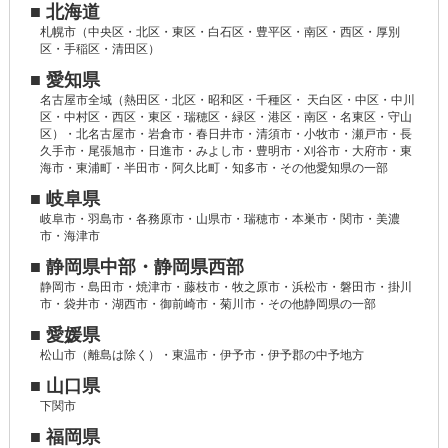
■ 北海道
札幌市（中央区・北区・東区・白石区・豊平区・南区・西区・厚別
区・手稲区・清田区）
■ 愛知県
名古屋市全域（熱田区・北区・昭和区・千種区・ 天白区・中区・中川
区・中村区・西区・東区・瑞穂区・緑区・港区・南区・名東区・守山
区）・北名古屋市・岩倉市・春日井市・清須市・小牧市・瀬戸市・長
久手市・尾張旭市・日進市・みよし市・豊明市・刈谷市・大府市・東
海市・東浦町・半田市・阿久比町・知多市・その他愛知県の一部
■ 岐阜県
岐阜市・羽島市・各務原市・山県市・瑞穂市・本巣市・関市・美濃
市・海津市
■ 静岡県中部・静岡県西部
静岡市・島田市・焼津市・藤枝市・牧之原市・浜松市・磐田市・掛川
市・袋井市・湖西市・御前崎市・菊川市・その他静岡県の一部
■ 愛媛県
松山市（離島は除く）・東温市・伊予市・伊予郡の中予地方
■ 山口県
下関市
■ 福岡県