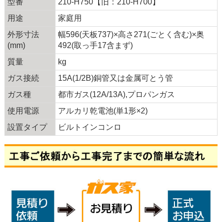
型番
210-H750【旧：210-H700】
用途
家庭用
外形寸法
幅596(天板737)×高さ271(ごとく含む)×奥
(mm)
492(取っ手17含まず)
質量
kg
ガス接続
15A(1/2B)銅管又は金属可とう管
ガス種
都市ガス(12A/13A),プロパンガス
使用電源
アルカリ乾電池(単1形×2)
設置タイプ
ビルトインコンロ