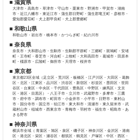
■ 滋賀県
大津市・高島市・草津市・守山市・栗東市・野洲市・甲賀市・湖南
市・近江八幡市・東近江市・蒲生郡日野町・蒲生郡竜王町・彦根市・
愛知郡愛荘町・犬上郡甲良町・犬上郡豊郷町
■ 和歌山県
和歌山市・岩出市・橋本市・かつらぎ町・紀の川市
■ 奈良県
奈良市・大和郡山市・生駒市・生駒郡平群町・三郷町・斑鳩町・安堵
町・王寺町・香芝市・河合町・上牧町・大和高田市・葛城市・田原本
町・橿原市・広陵町・御所市・天理市・桜井市
■ 東京都
東京都23区全域（足立区・荒川区・板橋区・江戸川区・大田区・葛飾
区・北区・江東区・品川区・渋谷区・新宿区・杉並区・墨田区・世田
谷区・台東区・中央区・千代田区・豊島区・中野区・練馬区・文京
区・港区・目黒区）・八王子市・立川市・武蔵野市・多摩市・三鷹
市・府中市・調布市・町田市・小金井市・小平市・日野市・東村山
市・国分寺市・国立市・狛江市・東大和市・清瀬市・東久留米市・武
蔵村山市・稲城市・西東京市・青梅市・羽村市・福生市・昭島市・あ
きる野市
■ 神奈川県
横浜市全域（ 青葉区・旭区・泉区・磯子区・神奈川区・金沢区・港南
区・港北区・栄区・瀬谷区・都筑区・鶴見区・戸塚区・中区・西区・