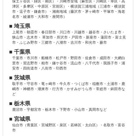
保土ヶ谷区・緑区・南区）・川崎市全域（麻生区・川崎区・幸区・高
津区・多摩区・中原区・宮前区）・横須賀三浦地域（三浦市・横須賀
市・逗子市・鎌倉市）・湘南地域（藤沢市・茅ヶ崎市・平塚市・海老
名市・綾瀬市・大和市・座間市）
■ 埼玉県
上尾市・朝霞市・春日部市・川口市・川越市・越谷市・さいたま市・
狭山市・志木市・ 草加市・所沢市・戸田市・新座市・蓮田市・富士見
市・ふじみ野市・三郷市・八潮市・吉川市・和光市・蕨市
■ 千葉県
千葉市・市川市・船橋市・松戸市・野田市・佐倉市・成田市・大網白
里市・習志野市・柏市・鎌ケ谷市・流山市・八千代市・我孫子市・浦
安市・四街道市・八街市・印西市
■ 茨城県
取手市・守谷市・竜ヶ崎市・牛久市・つくば市・稲敷市・土浦市・鹿
嶋市・神栖市・潮来市・行方市・かすみがうら市・常総市・鉾田市な
ど
■ 栃木県
鹿沼市・宇都宮市・栃木市・下野市・小山市・真岡市など
■ 宮城県
仙台市（青葉区・宮城野区・泉区・若林区・太白区）・名取市・富谷
市