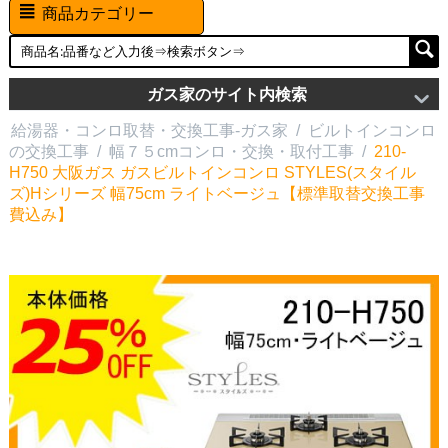
商品カテゴリー
ガス家のサイト内検索
給湯器・コンロ取替・交換工事-ガス家
/
ビルトインコンロ
の交換工事
/
幅７５cmコンロ・交換・取付工事
/
210-
H750 大阪ガス ガスビルトインコンロ STYLES(スタイル
ズ)Hシリーズ 幅75cm ライトベージュ【標準取替交換工事
費込み】