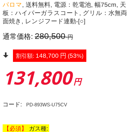
パロマ
, 送料無料, 電源：乾電池, 幅75cm, 天
板：ハイパーガラスコート, グリル：水無両
面焼き, レンジフード連動-[○]
280,500
通常価格:
円
148,700
円
53
割引額:
(
%)
131,800
円
コード:
PD-893WS-U75CV
ガス種: