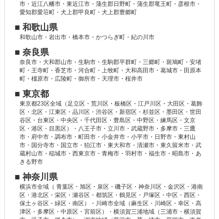
市・近江八幡市・東近江市・蒲生郡日野町・蒲生郡竜王町・彦根市・
愛知郡愛荘町・犬上郡甲良町・犬上郡豊郷町
■ 和歌山県
和歌山市・岩出市・橋本市・かつらぎ町・紀の川市
■ 奈良県
奈良市・大和郡山市・生駒市・生駒郡平群町・三郷町・斑鳩町・安堵
町・王寺町・香芝市・河合町・上牧町・大和高田市・葛城市・田原本
町・橿原市・広陵町・御所市・天理市・桜井市
■ 東京都
東京都23区全域（足立区・荒川区・板橋区・江戸川区・大田区・葛飾
区・北区・江東区・品川区・渋谷区・新宿区・杉並区・墨田区・世田
谷区・台東区・中央区・千代田区・豊島区・中野区・練馬区・文京
区・港区・目黒区）・八王子市・立川市・武蔵野市・多摩市・三鷹
市・府中市・調布市・町田市・小金井市・小平市・日野市・東村山
市・国分寺市・国立市・狛江市・東大和市・清瀬市・東久留米市・武
蔵村山市・稲城市・西東京市・青梅市・羽村市・福生市・昭島市・あ
きる野市
■ 神奈川県
横浜市全域（ 青葉区・旭区・泉区・磯子区・神奈川区・金沢区・港南
区・港北区・栄区・瀬谷区・都筑区・鶴見区・戸塚区・中区・西区・
保土ヶ谷区・緑区・南区）・川崎市全域（麻生区・川崎区・幸区・高
津区・多摩区・中原区・宮前区）・横須賀三浦地域（三浦市・横須賀