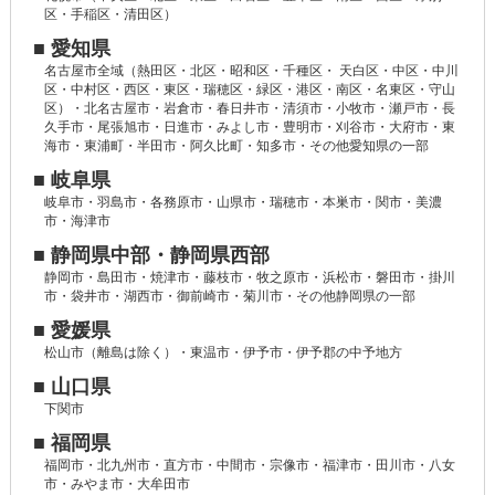
区・手稲区・清田区）
■ 愛知県
名古屋市全域（熱田区・北区・昭和区・千種区・ 天白区・中区・中川
区・中村区・西区・東区・瑞穂区・緑区・港区・南区・名東区・守山
区）・北名古屋市・岩倉市・春日井市・清須市・小牧市・瀬戸市・長
久手市・尾張旭市・日進市・みよし市・豊明市・刈谷市・大府市・東
海市・東浦町・半田市・阿久比町・知多市・その他愛知県の一部
■ 岐阜県
岐阜市・羽島市・各務原市・山県市・瑞穂市・本巣市・関市・美濃
市・海津市
■ 静岡県中部・静岡県西部
静岡市・島田市・焼津市・藤枝市・牧之原市・浜松市・磐田市・掛川
市・袋井市・湖西市・御前崎市・菊川市・その他静岡県の一部
■ 愛媛県
松山市（離島は除く）・東温市・伊予市・伊予郡の中予地方
■ 山口県
下関市
■ 福岡県
福岡市・北九州市・直方市・中間市・宗像市・福津市・田川市・八女
市・みやま市・大牟田市