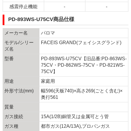
感震停止機能
-
-
PD-893WS-U75CV商品仕様
メーカー名
パロマ
モデル/シリー
FACEIS GRAND(フェイシスグランド)
ズ名
型番
PD-893WS-U75CV【旧品番:PD-863WS-
75CV・PD-862WS-75CV・PD-821WS-
75CV】
用途
家庭用
外形寸法(mm)
幅596(天板740)×高さ269(ごとく含む)×
奥行561
質量
ガス接続
15A(1/2B)銅管又は金属可とう管
ガス種
都市ガス(12A/13A),プロパンガス