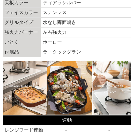
天板カラー
ティアラシルバー
フェイスカラー
ステンレス
グリルタイプ
水なし両面焼き
強火力バーナー
左右強火力
ごとく
ホーロー
付属品
ラ・クックグラン
連動
レンジフード連動
-
-