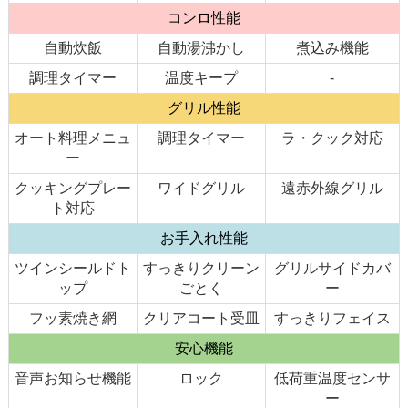
コンロ性能
自動炊飯
自動湯沸かし
煮込み機能
調理タイマー
温度キープ
-
グリル性能
オート料理メニュ
調理タイマー
ラ・クック対応
ー
クッキングプレー
ワイドグリル
遠赤外線グリル
ト対応
お手入れ性能
ツインシールドト
すっきりクリーン
グリルサイドカバ
ップ
ごとく
ー
フッ素焼き網
クリアコート受皿
すっきりフェイス
安心機能
音声お知らせ機能
ロック
低荷重温度センサ
ー