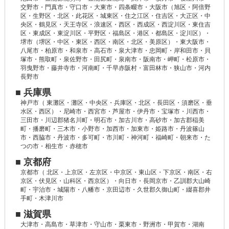
交野市・門真市・守口市・大東市・四条畷市・大阪市（旭区・阿倍野
区・生野区・北区・此花区・城東区・住之江区・住吉区・大正区・中
央区・鶴見区・天王寺区・浪速区・西区・西成区・西淀川区・東住吉
区・東成区・東淀川区・平野区・福島区・港区・都島区・淀川区）・
堺市（堺区・中区・東区・西区・南区・北区・美原区）・東大阪市・
八尾市・柏原市・和泉市・高石市・泉大津市・忠岡町・岸和田市・貝
塚市・熊取町・泉佐野市・田尻町・泉南市・阪南市・岬町・松原市・
羽曳野市・藤井寺市・河南町・千早赤阪村・富田林市・狭山市・河内
長野市
■ 兵庫県
神戸市（ 東灘区・灘区・中央区・兵庫区・北区・長田区・須磨区・垂
水区・西区）・尼崎市・西宮市・芦屋市・伊丹市・宝塚市・川西市・
三田市・川辺郡猪名川町・明石市・加古川市・高砂市・加古郡稲美
町・播磨町・三木市・小野市・加西市・加東市・姫路市・丹波篠山
市・西脇市・丹波市・多可町・市川町・神河町・福崎町・朝来市・た
つの市・相生市・赤穂市
■ 京都府
京都市（ 北区・上京区・左京区・中京区・東山区・下京区・南区・右
京区・伏見区・山科区・西京区）・向日市・長岡京市・乙訓郡大山崎
町・宇治市・城陽市・八幡市・京田辺市・久世郡久御山町・綴喜郡井
手町・木津川市
■ 滋賀県
大津市・高島市・草津市・守山市・栗東市・野洲市・甲賀市・湖南