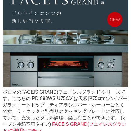
パロマのFACEIS GRAND(フェイシスグランド)シリーズで
す。こちらの PD-893WS-U75CV は天板幅75cmでハイパー
ガラスコートトップ：ティアラシルバー・ホーローごとく
です。ラ・クックと別売りのクッキングプレートに対応し
ていて、充実したグリル調理も楽しむことができます。 (オ
ーブン接続不可タイプ)
FACEIS GRAND(フェイシスグラン
ド)の説明はコチラ