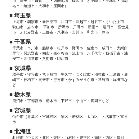
市・逗子市・鎌倉市）・湘南地域（藤沢市・茅ヶ崎市・平塚市・海老
名市・綾瀬市・大和市・座間市）
■ 埼玉県
上尾市・朝霞市・春日部市・川口市・川越市・越谷市・さいたま市・
狭山市・志木市・ 草加市・所沢市・戸田市・新座市・蓮田市・富士見
市・ふじみ野市・三郷市・八潮市・吉川市・和光市・蕨市
■ 千葉県
千葉市・市川市・船橋市・松戸市・野田市・佐倉市・成田市・大網白
里市・習志野市・柏市・鎌ケ谷市・流山市・八千代市・我孫子市・浦
安市・四街道市・八街市・印西市
■ 茨城県
取手市・守谷市・竜ヶ崎市・牛久市・つくば市・稲敷市・土浦市・鹿
嶋市・神栖市・潮来市・行方市・かすみがうら市・常総市・鉾田市な
ど
■ 栃木県
鹿沼市・宇都宮市・栃木市・下野市・小山市・真岡市など
■ 宮城県
仙台市（青葉区・宮城野区・泉区・若林区・太白区）・名取市・富谷
市
■ 北海道
札幌市（中央区・北区・東区・白石区・豊平区・南区・西区・厚別