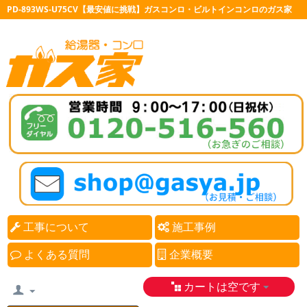
PD-893WS-U75CV【最安値に挑戦】ガスコンロ・ビルトインコンロのガス家
工事について
施工事例
よくある質問
企業概要
カートは空です