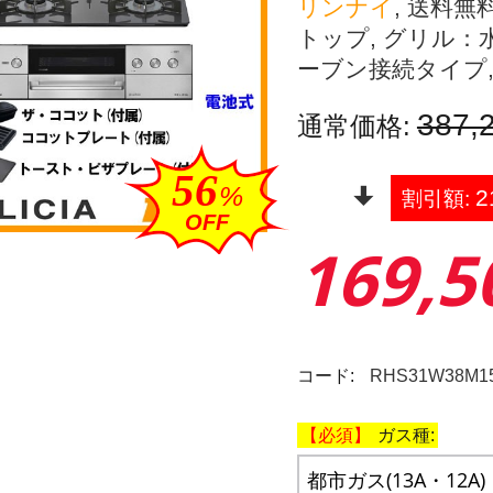
リンナイ
, 送料無
トップ, グリル：
ーブン接続タイプ, 
387,
通常価格:
56
%
2
割引額:
OFF
169,5
コード:
RHS31W38M1
ガス種: