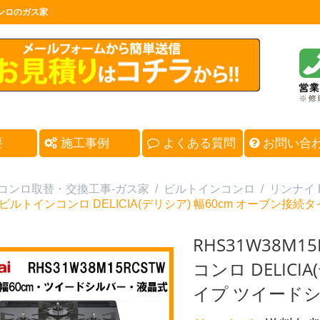
コンロのガス家
要
施工事例
よくある質問
お問い合
コンロ取替・交換工事-ガス家
/
ビルトインコンロ
/
リンナイ D
ビルトインコンロ DELICIA(デリシア) 幅60cm オーブン接
RHS31W38M
コンロ DELICI
イプ ツイードシ