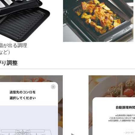
脂が出る調理
など）
がり調整