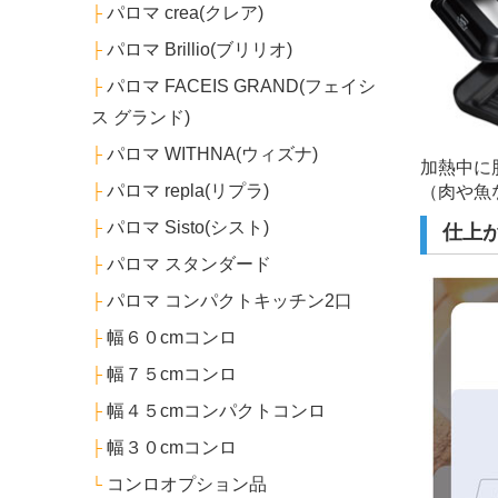
パロマ crea(クレア)
├
パロマ Brillio(ブリリオ)
├
パロマ FACEIS GRAND(フェイシ
├
ス グランド)
パロマ WITHNA(ウィズナ)
├
加熱中に
パロマ repla(リプラ)
（肉や魚
├
パロマ Sisto(シスト)
├
仕上
パロマ スタンダード
├
パロマ コンパクトキッチン2口
├
幅６０cmコンロ
├
幅７５cmコンロ
├
幅４５cmコンパクトコンロ
├
幅３０cmコンロ
├
コンロオプション品
└