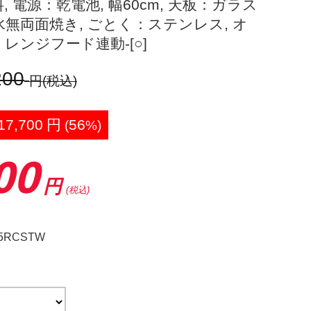
料, 電源：乾電池, 幅60cm, 天板：ガラス
水無両面焼き, ごとく：ステンレス, オ
レンジフード連動-[○]
200
円
(税込)
17,700
円
56
(
%)
00
円
(税込)
5RCSTW