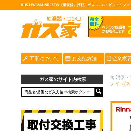
RHS31W38M15RCSTW【最安値に挑戦】ガスコンロ・ビルトイン
工事について
お支払方法
企業概
給湯器・
ガス家のサイト内検索
ナイ ガス