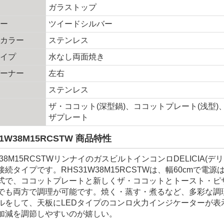
材
ガラストップ
ラー
ツイードシルバー
スカラー
ステンレス
タイプ
水なし両面焼き
バーナー
左右
ステンレス
ザ・ココット(深型鍋)、ココットプレート(浅型)
ザプレート
31W38M15RCSTW 商品特性
W38M15RCSTWリンナイのガスビルトインコンロDELICIA
接続タイプです。RHS31W38M15RCSTWは、幅60cmで
式で、ココットプレートと新しくザ・ココットとトースト・ピ
でも両方で調理が可能です。焼く・蒸す・煮るなど、多彩な調
ルをして、天板にLEDタイプのコンロ火力インジケーターが表
加減を調節しやすいのが嬉しい。