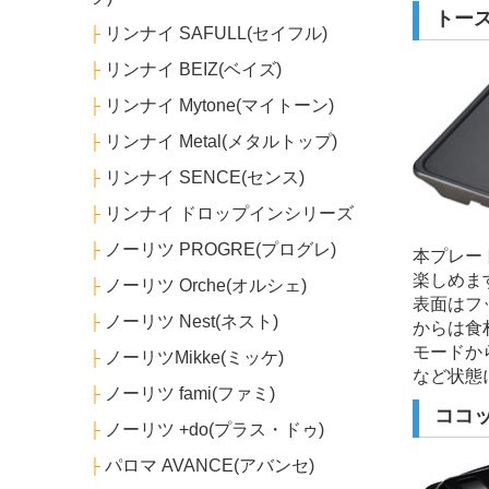
トー
リンナイ SAFULL(セイフル)
├
リンナイ BEIZ(ベイズ)
├
リンナイ Mytone(マイトーン)
├
リンナイ Metal(メタルトップ)
├
リンナイ SENCE(センス)
├
リンナイ ドロップインシリーズ
├
ノーリツ PROGRE(プログレ)
├
本プレー
楽しめま
ノーリツ Orche(オルシェ)
├
表面はフ
ノーリツ Nest(ネスト)
├
からは食
モードか
ノーリツMikke(ミッケ)
├
など状態
ノーリツ fami(ファミ)
├
ココ
ノーリツ +do(プラス・ドゥ)
├
パロマ AVANCE(アバンセ)
├