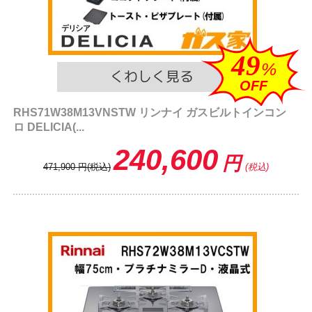
49
%
OFF
RHS71W38M13VNSTW リンナイ ガスビルトインコン
ロ DELICIA(...
240,600
円
471,900
円
(税込)
(税込)