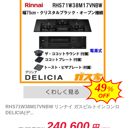
49
%
OFF
RHS71W38M17VNBW リンナイ ガスビルトインコンロ
DELICIA(デ...
240,600
円