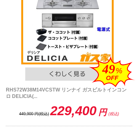
49
%
OFF
RHS72W38M14VCSTW リンナイ ガスビルトインコン
ロ DELICIA(...
229,400
円
449,900
円
(税込)
(税込)