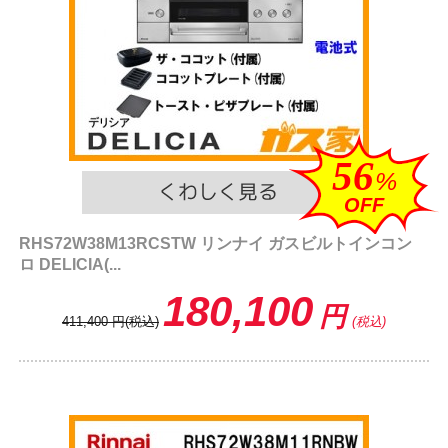
56
%
OFF
RHS72W38M13RCSTW リンナイ ガスビルトインコン
ロ DELICIA(...
180,100
円
411,400
円
(税込)
(税込)