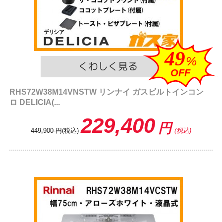
49
%
OFF
RHS72W38M14VNSTW リンナイ ガスビルトインコン
ロ DELICIA(...
229,400
円
449,900
円
(税込)
(税込)