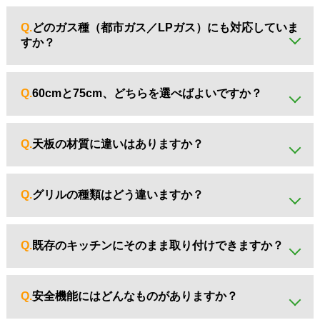
A.
はい。 ガス配管接続には「ガス可とう管接続工事監督
者」などの資格が必要です。無資格での取付はできませ
Q.
どのガス種（都市ガス／LPガス）にも対応していま
ん。
すか？
A.
機種ごとに対応が分かれます。 都市ガス用とLPガス用が
あるため、ご注文前に必ずご確認ください。
Q.
60cmと75cm、どちらを選べばよいですか？
A.
現在の開口部サイズに合わせるのが基本です。 一般的に
は60cmが標準ですが、75cmは広い調理スペースを確保でき
Q.
天板の材質に違いはありますか？
ます。
A.
はい。 ガラストップはお手入れしやすく高級感あり。ホ
ーローやステンレスはコスト重視に向いています。
Q.
グリルの種類はどう違いますか？
A.
「水なし片面焼き」「両面焼き」「オートグリル」など
種類があります。 調理の効率や仕上がりに違いが出ます。
Q.
既存のキッチンにそのまま取り付けできますか？
A.
多くの場合は可能ですが、 開口寸法やガス種が合わない
と設置できません。必ず事前にサイズをご確認ください。
Q.
安全機能にはどんなものがありますか？