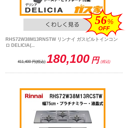
56
%
OFF
RHS72W38M13RNSTW リンナイ ガスビルトインコン
ロ DELICIA(...
180,100
円
411,400
円
(税込)
(税込)