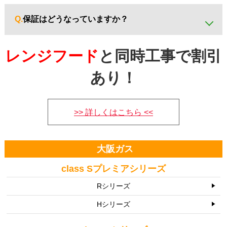
A.
最新モデルには「消し忘れ消火」「焦げつき消火」「立
ち消え安全装置」などが標準搭載されています。
Q.
保証はどうなっていますか？
A.
メーカー保証が通常1年付いています。別途、
延長保証サ
レンジフード
と同時工事で割引
ービス（有料）
をご用意しております。
あり！
>> 詳しくはこちら <<
大阪ガス
class Sプレミアシリーズ
Rシリーズ
Hシリーズ