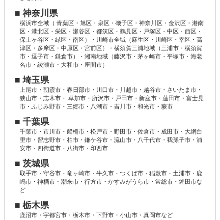
■ 神奈川県
横浜市全域（ 青葉区・旭区・泉区・磯子区・神奈川区・金沢区・港南
区・港北区・栄区・瀬谷区・都筑区・鶴見区・戸塚区・中区・西区・
保土ヶ谷区・緑区・南区）・川崎市全域（麻生区・川崎区・幸区・高
津区・多摩区・中原区・宮前区）・横須賀三浦地域（三浦市・横須賀
市・逗子市・鎌倉市）・湘南地域（藤沢市・茅ヶ崎市・平塚市・海老
名市・綾瀬市・大和市・座間市）
■ 埼玉県
上尾市・朝霞市・春日部市・川口市・川越市・越谷市・さいたま市・
狭山市・志木市・ 草加市・所沢市・戸田市・新座市・蓮田市・富士見
市・ふじみ野市・三郷市・八潮市・吉川市・和光市・蕨市
■ 千葉県
千葉市・市川市・船橋市・松戸市・野田市・佐倉市・成田市・大網白
里市・習志野市・柏市・鎌ケ谷市・流山市・八千代市・我孫子市・浦
安市・四街道市・八街市・印西市
■ 茨城県
取手市・守谷市・竜ヶ崎市・牛久市・つくば市・稲敷市・土浦市・鹿
嶋市・神栖市・潮来市・行方市・かすみがうら市・常総市・鉾田市な
ど
■ 栃木県
鹿沼市・宇都宮市・栃木市・下野市・小山市・真岡市など