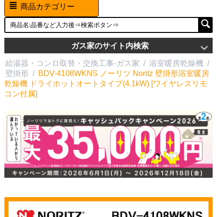
商品カテゴリー
ガス家のサイト内検索
給湯器・コンロ取替・交換工事-ガス家
/
浴室暖房乾燥機
/
壁掛形
/
BDV-4108WKNS ノーリツ Noritz 壁掛形浴室暖房
乾燥機 ドライホットオートタイプ(4.1kW) [ワイヤレスリモ
コン付属]