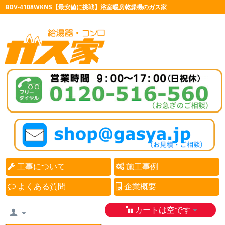
BDV-4108WKNS【最安値に挑戦】浴室暖房乾燥機のガス家
工事について
施工事例
よくある質問
企業概要
カートは空です