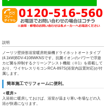
説明
ノーリツ壁掛形浴室暖房乾燥機ドライホットオートタイプ
(4.1kW)BDV-4108WKNSです。抗菌イオンのパワーで浮遊
カビ菌を抑制するクリーンアシスト機能（※1）を搭載して
おり、ワイヤレスリモコンRCA-897S(浴室内設置対応)が付
属します。
簡単施工でリフォームに便利。
＜暖房＞
入浴前に暖房しておけば、浴室が温まり寒い冬場などの入
浴が快適になります。