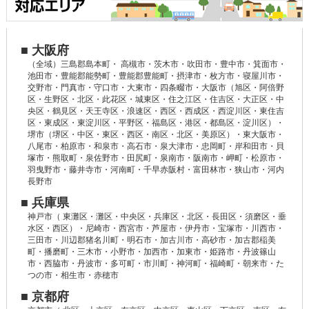
■ 大阪府
（全域）三島郡島本町・ 高槻市・茨木市・吹田市・豊中市・箕面市・
池田市・豊能郡能勢町・豊能郡豊能町・摂津市・枚方市・寝屋川市・
交野市・門真市・守口市・大東市・四条畷市・大阪市（旭区・阿倍野
区・生野区・北区・此花区・城東区・住之江区・住吉区・大正区・中
央区・鶴見区・天王寺区・浪速区・西区・西成区・西淀川区・東住吉
区・東成区・東淀川区・平野区・福島区・港区・都島区・淀川区）・
堺市（堺区・中区・東区・西区・南区・北区・美原区）・東大阪市・
八尾市・柏原市・和泉市・高石市・泉大津市・忠岡町・岸和田市・貝
塚市・熊取町・泉佐野市・田尻町・泉南市・阪南市・岬町・松原市・
羽曳野市・藤井寺市・河南町・千早赤阪村・富田林市・狭山市・河内
長野市
■ 兵庫県
神戸市（ 東灘区・灘区・中央区・兵庫区・北区・長田区・須磨区・垂
水区・西区）・尼崎市・西宮市・芦屋市・伊丹市・宝塚市・川西市・
三田市・川辺郡猪名川町・明石市・加古川市・高砂市・加古郡稲美
町・播磨町・三木市・小野市・加西市・加東市・姫路市・丹波篠山
市・西脇市・丹波市・多可町・市川町・神河町・福崎町・朝来市・た
つの市・相生市・赤穂市
■ 京都府