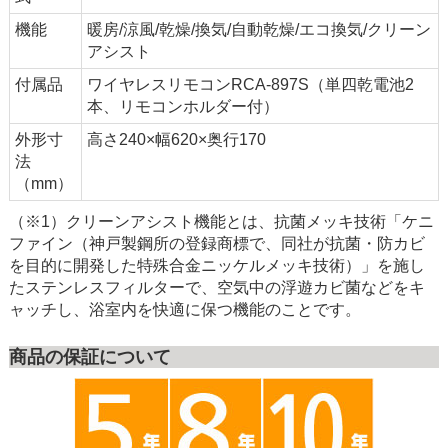
機能
暖房/涼風/乾燥/換気/自動乾燥/エコ換気/クリーン
アシスト
付属品
ワイヤレスリモコンRCA-897S（単四乾電池2
本、リモコンホルダー付）
外形寸
高さ240×幅620×奥行170
法
（mm）
（※1）クリーンアシスト機能とは、抗菌メッキ技術「ケニ
ファイン（神戸製鋼所の登録商標で、同社が抗菌・防カビ
を目的に開発した特殊合金ニッケルメッキ技術）」を施し
たステンレスフィルターで、空気中の浮遊カビ菌などをキ
ャッチし、浴室内を快適に保つ機能のことです。
商品の保証について