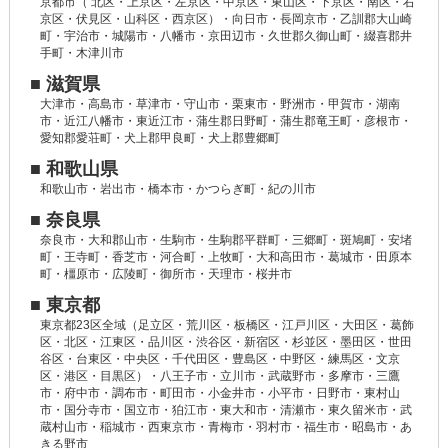
京都市（ 北区・上京区・左京区・中京区・東山区・下京区・南区・右
京区・伏見区・山科区・西京区）・向日市・長岡京市・乙訓郡大山崎
町・宇治市・城陽市・八幡市・京田辺市・久世郡久御山町・綴喜郡井
手町・木津川市
■ 滋賀県
大津市・高島市・草津市・守山市・栗東市・野洲市・甲賀市・湖南
市・近江八幡市・東近江市・蒲生郡日野町・蒲生郡竜王町・彦根市・
愛知郡愛荘町・犬上郡甲良町・犬上郡豊郷町
■ 和歌山県
和歌山市・岩出市・橋本市・かつらぎ町・紀の川市
■ 奈良県
奈良市・大和郡山市・生駒市・生駒郡平群町・三郷町・斑鳩町・安堵
町・王寺町・香芝市・河合町・上牧町・大和高田市・葛城市・田原本
町・橿原市・広陵町・御所市・天理市・桜井市
■ 東京都
東京都23区全域（足立区・荒川区・板橋区・江戸川区・大田区・葛飾
区・北区・江東区・品川区・渋谷区・新宿区・杉並区・墨田区・世田
谷区・台東区・中央区・千代田区・豊島区・中野区・練馬区・文京
区・港区・目黒区）・八王子市・立川市・武蔵野市・多摩市・三鷹
市・府中市・調布市・町田市・小金井市・小平市・日野市・東村山
市・国分寺市・国立市・狛江市・東大和市・清瀬市・東久留米市・武
蔵村山市・稲城市・西東京市・青梅市・羽村市・福生市・昭島市・あ
きる野市