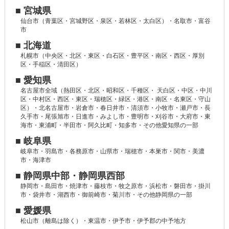
■ 宮城県
仙台市（青葉区・宮城野区・泉区・若林区・太白区）・名取市・富谷
市
■ 北海道
札幌市（中央区・北区・東区・白石区・豊平区・南区・西区・厚別
区・手稲区・清田区）
■ 愛知県
名古屋市全域（熱田区・北区・昭和区・千種区・ 天白区・中区・中川
区・中村区・西区・東区・瑞穂区・緑区・港区・南区・名東区・守山
区）・北名古屋市・岩倉市・春日井市・清須市・小牧市・瀬戸市・長
久手市・尾張旭市・日進市・みよし市・豊明市・刈谷市・大府市・東
海市・東浦町・半田市・阿久比町・知多市・その他愛知県の一部
■ 岐阜県
岐阜市・羽島市・各務原市・山県市・瑞穂市・本巣市・関市・美濃
市・海津市
■ 静岡県中部・静岡県西部
静岡市・島田市・焼津市・藤枝市・牧之原市・浜松市・磐田市・掛川
市・袋井市・湖西市・御前崎市・菊川市・その他静岡県の一部
■ 愛媛県
松山市（離島は除く）・東温市・伊予市・伊予郡の中予地方