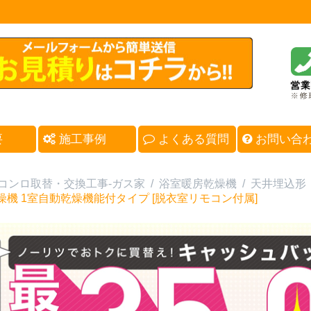
要
施工事例
よくある質問
お問い合
コンロ取替・交換工事-ガス家
/
浴室暖房乾燥機
/
天井埋込形
燥機 1室自動乾燥機能付タイプ [脱衣室リモコン付属]