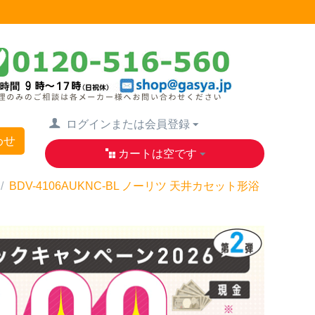
ログインまたは会員登録
わせ
カートは空です
/
BDV-4106AUKNC-BL ノーリツ 天井カセット形浴