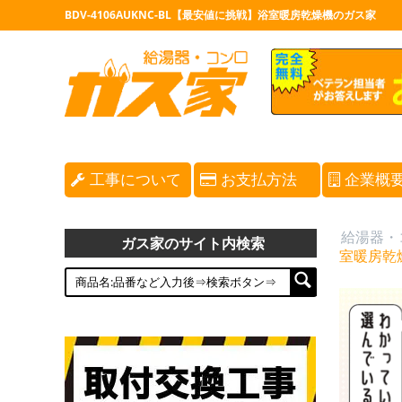
BDV-4106AUKNC-BL【最安値に挑戦】浴室暖房乾燥機のガス家
工事について
お支払方法
企業概
給湯器・
ガス家のサイト内検索
室暖房乾