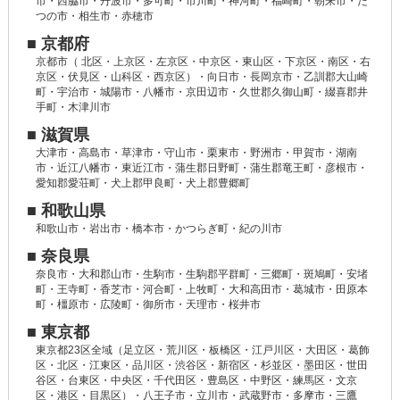
市・西脇市・丹波市・多可町・市川町・神河町・福崎町・朝来市・た
つの市・相生市・赤穂市
■ 京都府
京都市（ 北区・上京区・左京区・中京区・東山区・下京区・南区・右
京区・伏見区・山科区・西京区）・向日市・長岡京市・乙訓郡大山崎
町・宇治市・城陽市・八幡市・京田辺市・久世郡久御山町・綴喜郡井
手町・木津川市
■ 滋賀県
大津市・高島市・草津市・守山市・栗東市・野洲市・甲賀市・湖南
市・近江八幡市・東近江市・蒲生郡日野町・蒲生郡竜王町・彦根市・
愛知郡愛荘町・犬上郡甲良町・犬上郡豊郷町
■ 和歌山県
和歌山市・岩出市・橋本市・かつらぎ町・紀の川市
■ 奈良県
奈良市・大和郡山市・生駒市・生駒郡平群町・三郷町・斑鳩町・安堵
町・王寺町・香芝市・河合町・上牧町・大和高田市・葛城市・田原本
町・橿原市・広陵町・御所市・天理市・桜井市
■ 東京都
東京都23区全域（足立区・荒川区・板橋区・江戸川区・大田区・葛飾
区・北区・江東区・品川区・渋谷区・新宿区・杉並区・墨田区・世田
谷区・台東区・中央区・千代田区・豊島区・中野区・練馬区・文京
区・港区・目黒区）・八王子市・立川市・武蔵野市・多摩市・三鷹