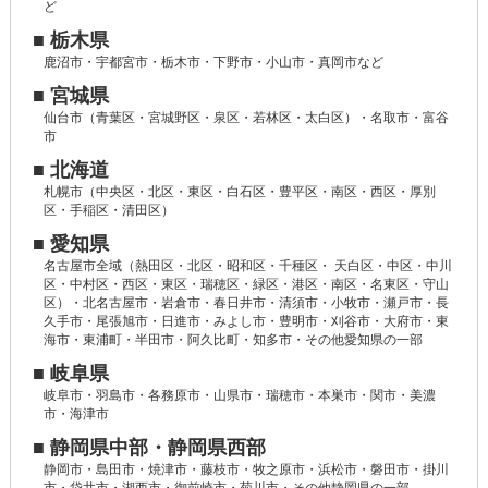
ど
■ 栃木県
鹿沼市・宇都宮市・栃木市・下野市・小山市・真岡市など
■ 宮城県
仙台市（青葉区・宮城野区・泉区・若林区・太白区）・名取市・富谷
市
■ 北海道
札幌市（中央区・北区・東区・白石区・豊平区・南区・西区・厚別
区・手稲区・清田区）
■ 愛知県
名古屋市全域（熱田区・北区・昭和区・千種区・ 天白区・中区・中川
区・中村区・西区・東区・瑞穂区・緑区・港区・南区・名東区・守山
区）・北名古屋市・岩倉市・春日井市・清須市・小牧市・瀬戸市・長
久手市・尾張旭市・日進市・みよし市・豊明市・刈谷市・大府市・東
海市・東浦町・半田市・阿久比町・知多市・その他愛知県の一部
■ 岐阜県
岐阜市・羽島市・各務原市・山県市・瑞穂市・本巣市・関市・美濃
市・海津市
■ 静岡県中部・静岡県西部
静岡市・島田市・焼津市・藤枝市・牧之原市・浜松市・磐田市・掛川