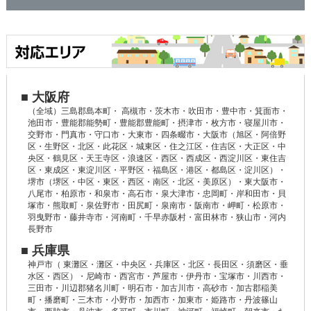
■ 大阪府
（全域）三島郡島本町・ 高槻市・茨木市・吹田市・豊中市・箕面市・
池田市・豊能郡能勢町・豊能郡豊能町・摂津市・枚方市・寝屋川市・
交野市・門真市・守口市・大東市・四条畷市・大阪市（旭区・阿倍野
区・生野区・北区・此花区・城東区・住之江区・住吉区・大正区・中
央区・鶴見区・天王寺区・浪速区・西区・西成区・西淀川区・東住吉
区・東成区・東淀川区・平野区・福島区・港区・都島区・淀川区）・
堺市（堺区・中区・東区・西区・南区・北区・美原区）・東大阪市・
八尾市・柏原市・和泉市・高石市・泉大津市・忠岡町・岸和田市・貝
塚市・熊取町・泉佐野市・田尻町・泉南市・阪南市・岬町・松原市・
羽曳野市・藤井寺市・河南町・千早赤阪村・富田林市・狭山市・河内
長野市
■ 兵庫県
神戸市（ 東灘区・灘区・中央区・兵庫区・北区・長田区・須磨区・垂
水区・西区）・尼崎市・西宮市・芦屋市・伊丹市・宝塚市・川西市・
三田市・川辺郡猪名川町・明石市・加古川市・高砂市・加古郡稲美
町・播磨町・三木市・小野市・加西市・加東市・姫路市・丹波篠山