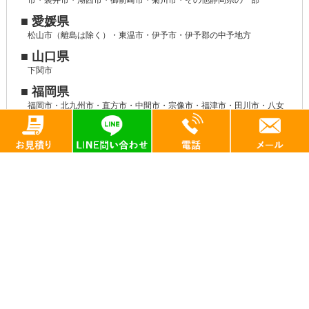
市・袋井市・湖西市・御前崎市・菊川市・その他静岡県の一部
■ 愛媛県
松山市（離島は除く）・東温市・伊予市・伊予郡の中予地方
■ 山口県
下関市
■ 福岡県
福岡市・北九州市・直方市・中間市・宗像市・福津市・田川市・八女
市・みやま市・大牟田市
■ 熊本県
熊本市・阿蘇市・菊池市・山鹿市・玉名市・荒尾市