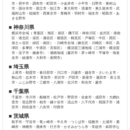
市・府中市・調布市・町田市・小金井市・小平市・日野市・東村山
市・国分寺市・国立市・狛江市・東大和市・清瀬市・東久留米市・武
蔵村山市・稲城市・西東京市・青梅市・羽村市・福生市・昭島市・あ
きる野市
■ 神奈川県
横浜市全域（ 青葉区・旭区・泉区・磯子区・神奈川区・金沢区・港南
区・港北区・栄区・瀬谷区・都筑区・鶴見区・戸塚区・中区・西区・
保土ヶ谷区・緑区・南区）・川崎市全域（麻生区・川崎区・幸区・高
津区・多摩区・中原区・宮前区）・横須賀三浦地域（三浦市・横須賀
市・逗子市・鎌倉市）・湘南地域（藤沢市・茅ヶ崎市・平塚市・海老
名市・綾瀬市・大和市・座間市）
■ 埼玉県
上尾市・朝霞市・春日部市・川口市・川越市・越谷市・さいたま市・
狭山市・志木市・ 草加市・所沢市・戸田市・新座市・蓮田市・富士見
市・ふじみ野市・三郷市・八潮市・吉川市・和光市・蕨市
■ 千葉県
千葉市・市川市・船橋市・松戸市・野田市・佐倉市・成田市・大網白
里市・習志野市・柏市・鎌ケ谷市・流山市・八千代市・我孫子市・浦
安市・四街道市・八街市・印西市
■ 茨城県
取手市・守谷市・竜ヶ崎市・牛久市・つくば市・稲敷市・土浦市・鹿
嶋市・神栖市・潮来市・行方市・かすみがうら市・常総市・鉾田市な