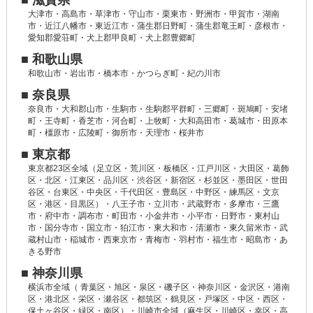
■ 滋賀県
大津市・高島市・草津市・守山市・栗東市・野洲市・甲賀市・湖南
市・近江八幡市・東近江市・蒲生郡日野町・蒲生郡竜王町・彦根市・
愛知郡愛荘町・犬上郡甲良町・犬上郡豊郷町
■ 和歌山県
和歌山市・岩出市・橋本市・かつらぎ町・紀の川市
■ 奈良県
奈良市・大和郡山市・生駒市・生駒郡平群町・三郷町・斑鳩町・安堵
町・王寺町・香芝市・河合町・上牧町・大和高田市・葛城市・田原本
町・橿原市・広陵町・御所市・天理市・桜井市
■ 東京都
東京都23区全域（足立区・荒川区・板橋区・江戸川区・大田区・葛飾
区・北区・江東区・品川区・渋谷区・新宿区・杉並区・墨田区・世田
谷区・台東区・中央区・千代田区・豊島区・中野区・練馬区・文京
区・港区・目黒区）・八王子市・立川市・武蔵野市・多摩市・三鷹
市・府中市・調布市・町田市・小金井市・小平市・日野市・東村山
市・国分寺市・国立市・狛江市・東大和市・清瀬市・東久留米市・武
蔵村山市・稲城市・西東京市・青梅市・羽村市・福生市・昭島市・あ
きる野市
■ 神奈川県
横浜市全域（ 青葉区・旭区・泉区・磯子区・神奈川区・金沢区・港南
区・港北区・栄区・瀬谷区・都筑区・鶴見区・戸塚区・中区・西区・
保土ヶ谷区・緑区・南区）・川崎市全域（麻生区・川崎区・幸区・高