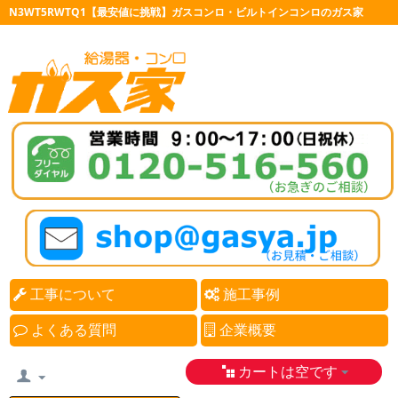
N3WT5RWTQ1【最安値に挑戦】ガスコンロ・ビルトインコンロのガス家
工事について
施工事例
よくある質問
企業概要
カートは空です