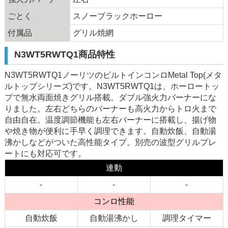
ごとく
スノーブラックホーロー
付属品
グリル焼網
N3WT5RWTQ1商品特性
N3WT5RWTQ1ノーリツのビルトインコンロMetal Top(メタ
ルトップシリーズ)です。N3WT5RWTQ1は、ホーロートッ
プで無水両面焼きグリル搭載。ダブル強火力バーナーにな
りました。左右どちらのバーナーも高火力からトロ火まで
自由自在。温度調節機能も左右バーナーに搭載し、揚げ物
や焼き物が便利に手早く調理できます。自動炊飯、自動湯
沸かしなどがついた高性能タイプ。別売の波型グリルプレ
ートにも対応可です。
連動
-
-
-
コンロ性能
自動炊飯
自動湯沸かし
調理タイマー