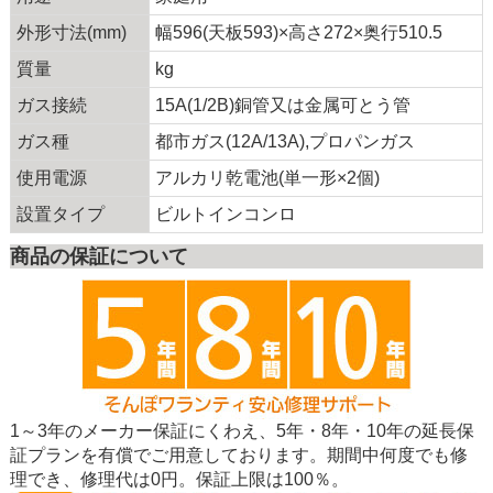
外形寸法(mm)
幅596(天板593)×高さ272×奥行510.5
質量
kg
ガス接続
15A(1/2B)銅管又は金属可とう管
ガス種
都市ガス(12A/13A),プロパンガス
使用電源
アルカリ乾電池(単一形×2個)
設置タイプ
ビルトインコンロ
商品の保証について
1～3年のメーカー保証にくわえ、5年・8年・10年の延長保
証プランを有償でご用意しております。期間中何度でも修
理でき、修理代は0円。保証上限は100％。