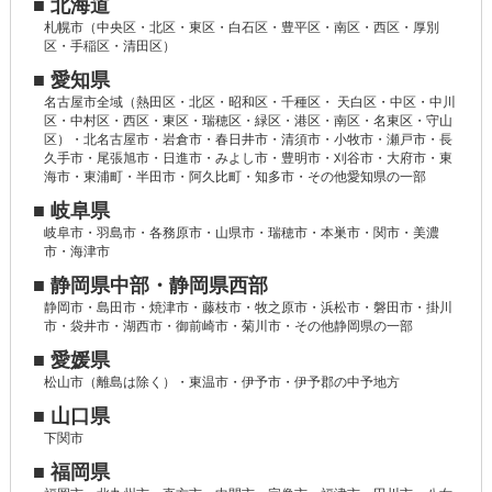
■ 北海道
札幌市（中央区・北区・東区・白石区・豊平区・南区・西区・厚別
区・手稲区・清田区）
■ 愛知県
名古屋市全域（熱田区・北区・昭和区・千種区・ 天白区・中区・中川
区・中村区・西区・東区・瑞穂区・緑区・港区・南区・名東区・守山
区）・北名古屋市・岩倉市・春日井市・清須市・小牧市・瀬戸市・長
久手市・尾張旭市・日進市・みよし市・豊明市・刈谷市・大府市・東
海市・東浦町・半田市・阿久比町・知多市・その他愛知県の一部
■ 岐阜県
岐阜市・羽島市・各務原市・山県市・瑞穂市・本巣市・関市・美濃
市・海津市
■ 静岡県中部・静岡県西部
静岡市・島田市・焼津市・藤枝市・牧之原市・浜松市・磐田市・掛川
市・袋井市・湖西市・御前崎市・菊川市・その他静岡県の一部
■ 愛媛県
松山市（離島は除く）・東温市・伊予市・伊予郡の中予地方
■ 山口県
下関市
■ 福岡県