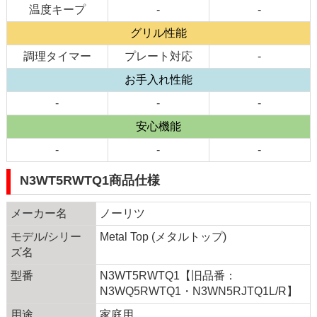
温度キープ
-
-
グリル性能
調理タイマー
プレート対応
-
お手入れ性能
-
-
-
安心機能
-
-
-
N3WT5RWTQ1商品仕様
メーカー名
ノーリツ
モデル/シリー
Metal Top (メタルトップ)
ズ名
型番
N3WT5RWTQ1【旧品番：
N3WQ5RWTQ1・N3WN5RJTQ1L/R】
用途
家庭用