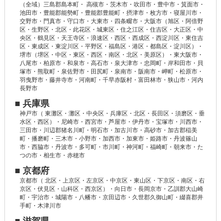
（全域）三島郡島本町・ 高槻市・茨木市・吹田市・豊中市・箕面市・
池田市・豊能郡能勢町・豊能郡豊能町・摂津市・枚方市・寝屋川市・
交野市・門真市・守口市・大東市・四条畷市・大阪市（旭区・阿倍野
区・生野区・北区・此花区・城東区・住之江区・住吉区・大正区・中
央区・鶴見区・天王寺区・浪速区・西区・西成区・西淀川区・東住吉
区・東成区・東淀川区・平野区・福島区・港区・都島区・淀川区）・
堺市（堺区・中区・東区・西区・南区・北区・美原区）・東大阪市・
八尾市・柏原市・和泉市・高石市・泉大津市・忠岡町・岸和田市・貝
塚市・熊取町・泉佐野市・田尻町・泉南市・阪南市・岬町・松原市・
羽曳野市・藤井寺市・河南町・千早赤阪村・富田林市・狭山市・河内
長野市
■ 兵庫県
神戸市（ 東灘区・灘区・中央区・兵庫区・北区・長田区・須磨区・垂
水区・西区）・尼崎市・西宮市・芦屋市・伊丹市・宝塚市・川西市・
三田市・川辺郡猪名川町・明石市・加古川市・高砂市・加古郡稲美
町・播磨町・三木市・小野市・加西市・加東市・姫路市・丹波篠山
市・西脇市・丹波市・多可町・市川町・神河町・福崎町・朝来市・た
つの市・相生市・赤穂市
■ 京都府
京都市（ 北区・上京区・左京区・中京区・東山区・下京区・南区・右
京区・伏見区・山科区・西京区）・向日市・長岡京市・乙訓郡大山崎
町・宇治市・城陽市・八幡市・京田辺市・久世郡久御山町・綴喜郡井
手町・木津川市