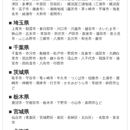
津区・多摩区・中原区・宮前区）・横須賀三浦地域（三浦市・横須賀
市・逗子市・鎌倉市）・湘南地域（藤沢市・茅ヶ崎市・平塚市・海老
名市・綾瀬市・大和市・座間市）
■ 埼玉県
上尾市・朝霞市・春日部市・川口市・川越市・越谷市・さいたま市・
狭山市・志木市・ 草加市・所沢市・戸田市・新座市・蓮田市・富士見
市・ふじみ野市・三郷市・八潮市・吉川市・和光市・蕨市
■ 千葉県
千葉市・市川市・船橋市・松戸市・野田市・佐倉市・成田市・大網白
里市・習志野市・柏市・鎌ケ谷市・流山市・八千代市・我孫子市・浦
安市・四街道市・八街市・印西市
■ 茨城県
取手市・守谷市・竜ヶ崎市・牛久市・つくば市・稲敷市・土浦市・鹿
嶋市・神栖市・潮来市・行方市・かすみがうら市・常総市・鉾田市な
ど
■ 栃木県
鹿沼市・宇都宮市・栃木市・下野市・小山市・真岡市など
■ 宮城県
仙台市（青葉区・宮城野区・泉区・若林区・太白区）・名取市・富谷
市