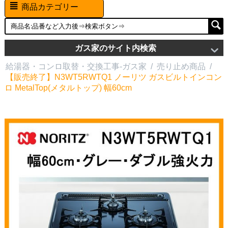
商品カテゴリー
ガス家のサイト内検索
給湯器・コンロ取替・交換工事-ガス家
/
売り止め商品
/
【販売終了】N3WT5RWTQ1 ノーリツ ガスビルトインコン
ロ MetalTop(メタルトップ) 幅60cm