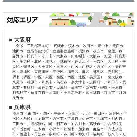
■ 大阪府
（全域）三島郡島本町・ 高槻市・茨木市・吹田市・豊中市・箕面市・
池田市・豊能郡能勢町・豊能郡豊能町・摂津市・枚方市・寝屋川市・
交野市・門真市・守口市・大東市・四条畷市・大阪市（旭区・阿倍野
区・生野区・北区・此花区・城東区・住之江区・住吉区・大正区・中
央区・鶴見区・天王寺区・浪速区・西区・西成区・西淀川区・東住吉
区・東成区・東淀川区・平野区・福島区・港区・都島区・淀川区）・
堺市（堺区・中区・東区・西区・南区・北区・美原区）・東大阪市・
八尾市・柏原市・和泉市・高石市・泉大津市・忠岡町・岸和田市・貝
塚市・熊取町・泉佐野市・田尻町・泉南市・阪南市・岬町・松原市・
羽曳野市・藤井寺市・河南町・千早赤阪村・富田林市・狭山市・河内
長野市
■ 兵庫県
神戸市（ 東灘区・灘区・中央区・兵庫区・北区・長田区・須磨区・垂
水区・西区）・尼崎市・西宮市・芦屋市・伊丹市・宝塚市・川西市・
三田市・川辺郡猪名川町・明石市・加古川市・高砂市・加古郡稲美
町・播磨町・三木市・小野市・加西市・加東市・姫路市・丹波篠山
市・西脇市・丹波市・多可町・市川町・神河町・福崎町・朝来市・た