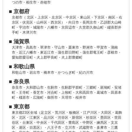
つの市・相生市・赤穂市
■ 京都府
京都市（ 北区・上京区・左京区・中京区・東山区・下京区・南区・右
京区・伏見区・山科区・西京区）・向日市・長岡京市・乙訓郡大山崎
町・宇治市・城陽市・八幡市・京田辺市・久世郡久御山町・綴喜郡井
手町・木津川市
■ 滋賀県
大津市・高島市・草津市・守山市・栗東市・野洲市・甲賀市・湖南
市・近江八幡市・東近江市・蒲生郡日野町・蒲生郡竜王町・彦根市・
愛知郡愛荘町・犬上郡甲良町・犬上郡豊郷町
■ 和歌山県
和歌山市・岩出市・橋本市・かつらぎ町・紀の川市
■ 奈良県
奈良市・大和郡山市・生駒市・生駒郡平群町・三郷町・斑鳩町・安堵
町・王寺町・香芝市・河合町・上牧町・大和高田市・葛城市・田原本
町・橿原市・広陵町・御所市・天理市・桜井市
■ 東京都
東京都23区全域（足立区・荒川区・板橋区・江戸川区・大田区・葛飾
区・北区・江東区・品川区・渋谷区・新宿区・杉並区・墨田区・世田
谷区・台東区・中央区・千代田区・豊島区・中野区・練馬区・文京
区・港区・目黒区）・八王子市・立川市・武蔵野市・多摩市・三鷹