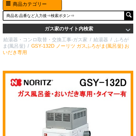
商品カテゴリー
ガス家のサイト内検索
給湯器・コンロ取替・交換工事-ガス家
/
給湯器
/
ふろが
ま(風呂釡)
/
GSY-132D ノーリツ ガスふろがま(風呂釡) お
いだき専用