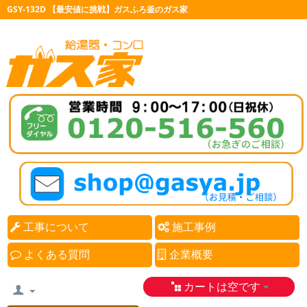
GSY-132D 【最安値に挑戦】ガスふろ釜のガス家
工事について
施工事例
よくある質問
企業概要
カートは空です