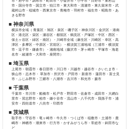
市・府中市・調布市・町田市・小金井市・小平市・日野市・東村山
市・国分寺市・国立市・狛江市・東大和市・清瀬市・東久留米市・武
蔵村山市・稲城市・西東京市・青梅市・羽村市・福生市・昭島市・あ
きる野市
■ 神奈川県
横浜市全域（ 青葉区・旭区・泉区・磯子区・神奈川区・金沢区・港南
区・港北区・栄区・瀬谷区・都筑区・鶴見区・戸塚区・中区・西区・
保土ヶ谷区・緑区・南区）・川崎市全域（麻生区・川崎区・幸区・高
津区・多摩区・中原区・宮前区）・横須賀三浦地域（三浦市・横須賀
市・逗子市・鎌倉市）・湘南地域（藤沢市・茅ヶ崎市・平塚市・海老
名市・綾瀬市・大和市・座間市）
■ 埼玉県
上尾市・朝霞市・春日部市・川口市・川越市・越谷市・さいたま市・
狭山市・志木市・ 草加市・所沢市・戸田市・新座市・蓮田市・富士見
市・ふじみ野市・三郷市・八潮市・吉川市・和光市・蕨市
■ 千葉県
千葉市・市川市・船橋市・松戸市・野田市・佐倉市・成田市・大網白
里市・習志野市・柏市・鎌ケ谷市・流山市・八千代市・我孫子市・浦
安市・四街道市・八街市・印西市
■ 茨城県
取手市・守谷市・竜ヶ崎市・牛久市・つくば市・稲敷市・土浦市・鹿
嶋市・神栖市・潮来市・行方市・かすみがうら市・常総市・鉾田市な
ど