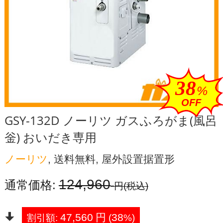
38
%
OFF
GSY-132D ノーリツ ガスふろがま(風呂
釡) おいだき専用
ノーリツ
, 送料無料, 屋外設置据置形
124,960
通常価格:
円
(税込)
47,560
円
38
割引額:
(
%)