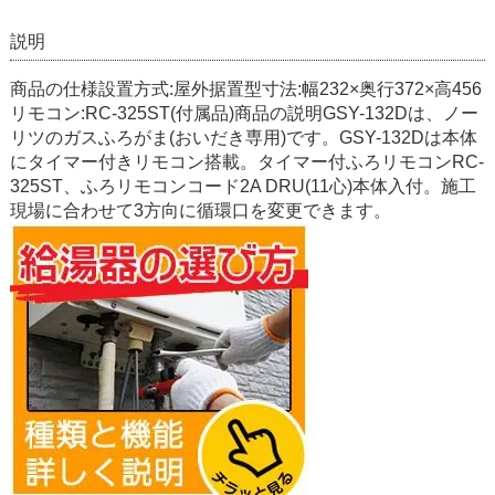
説明
商品の仕様設置方式:屋外据置型寸法:幅232×奥行372×高456
リモコン:RC-325ST(付属品)商品の説明GSY-132Dは、ノー
リツのガスふろがま(おいだき専用)です。GSY-132Dは本体
にタイマー付きリモコン搭載。タイマー付ふろリモコンRC-
325ST、ふろリモコンコード2A DRU(11心)本体入付。施工
現場に合わせて3方向に循環口を変更できます。