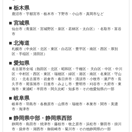
■ 栃木県
鹿沼市・宇都宮市・栃木市・下野市・小山市・真岡市など
■ 宮城県
仙台市（青葉区・宮城野区・泉区・若林区・太白区）・名取市・富谷
市
■ 北海道
札幌市（中央区・北区・東区・白石区・豊平区・南区・西区・厚別
区・手稲区・清田区）
■ 愛知県
名古屋市全域（熱田区・北区・昭和区・千種区・ 天白区・中区・中川
区・中村区・西区・東区・瑞穂区・緑区・港区・南区・名東区・守山
区）・北名古屋市・岩倉市・春日井市・清須市・小牧市・瀬戸市・長
久手市・尾張旭市・日進市・みよし市・豊明市・刈谷市・大府市・東
海市・東浦町・半田市・阿久比町・知多市・その他愛知県の一部
■ 岐阜県
岐阜市・羽島市・各務原市・山県市・瑞穂市・本巣市・関市・美濃
市・海津市
■ 静岡県中部・静岡県西部
静岡市・島田市・焼津市・藤枝市・牧之原市・浜松市・磐田市・掛川
市・袋井市・湖西市・御前崎市・菊川市・その他静岡県の一部