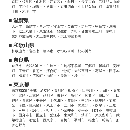
京区・伏見区・山科区・西京区）・向日市・長岡京市・乙訓郡大山崎
町・宇治市・城陽市・八幡市・京田辺市・久世郡久御山町・綴喜郡井
手町・木津川市
■ 滋賀県
大津市・高島市・草津市・守山市・栗東市・野洲市・甲賀市・湖南
市・近江八幡市・東近江市・蒲生郡日野町・蒲生郡竜王町・彦根市・
愛知郡愛荘町・犬上郡甲良町・犬上郡豊郷町
■ 和歌山県
和歌山市・岩出市・橋本市・かつらぎ町・紀の川市
■ 奈良県
奈良市・大和郡山市・生駒市・生駒郡平群町・三郷町・斑鳩町・安堵
町・王寺町・香芝市・河合町・上牧町・大和高田市・葛城市・田原本
町・橿原市・広陵町・御所市・天理市・桜井市
■ 東京都
東京都23区全域（足立区・荒川区・板橋区・江戸川区・大田区・葛飾
区・北区・江東区・品川区・渋谷区・新宿区・杉並区・墨田区・世田
谷区・台東区・中央区・千代田区・豊島区・中野区・練馬区・文京
区・港区・目黒区）・八王子市・立川市・武蔵野市・多摩市・三鷹
市・府中市・調布市・町田市・小金井市・小平市・日野市・東村山
市・国分寺市・国立市・狛江市・東大和市・清瀬市・東久留米市・武
蔵村山市・稲城市・西東京市・青梅市・羽村市・福生市・昭島市・あ
きる野市