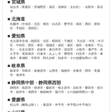
■ 宮城県
仙台市（青葉区・宮城野区・泉区・若林区・太白区）・名取市・富谷
市
■ 北海道
札幌市（中央区・北区・東区・白石区・豊平区・南区・西区・厚別
区・手稲区・清田区）
■ 愛知県
名古屋市全域（熱田区・北区・昭和区・千種区・ 天白区・中区・中川
区・中村区・西区・東区・瑞穂区・緑区・港区・南区・名東区・守山
区）・北名古屋市・岩倉市・春日井市・清須市・小牧市・瀬戸市・長
久手市・尾張旭市・日進市・みよし市・豊明市・刈谷市・大府市・東
海市・東浦町・半田市・阿久比町・知多市・その他愛知県の一部
■ 岐阜県
岐阜市・羽島市・各務原市・山県市・瑞穂市・本巣市・関市・美濃
市・海津市
■ 静岡県中部・静岡県西部
静岡市・島田市・焼津市・藤枝市・牧之原市・浜松市・磐田市・掛川
市・袋井市・湖西市・御前崎市・菊川市・その他静岡県の一部
■ 愛媛県
松山市（離島は除く）・東温市・伊予市・伊予郡の中予地方