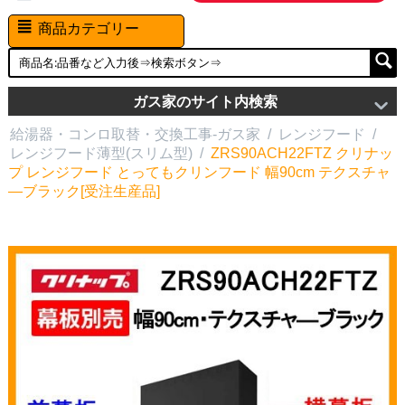
商品カテゴリー
ガス家のサイト内検索
給湯器・コンロ取替・交換工事-ガス家
/
レンジフード
/
レンジフード薄型(スリム型)
/
ZRS90ACH22FTZ クリナッ
プ レンジフード とってもクリンフード 幅90cm テクスチャ
―ブラック[受注生産品]