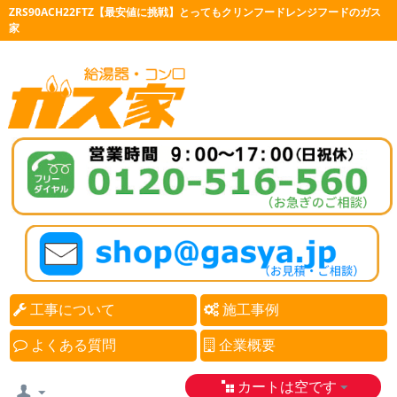
ZRS90ACH22FTZ【最安値に挑戦】とってもクリンフードレンジフードのガス
家
工事について
施工事例
よくある質問
企業概要
カートは空です