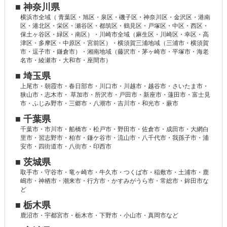
■ 神奈川県
横浜市全域（ 青葉区・旭区・泉区・磯子区・神奈川区・金沢区・港南
区・港北区・栄区・瀬谷区・都筑区・鶴見区・戸塚区・中区・西区・
保土ヶ谷区・緑区・南区）・川崎市全域（麻生区・川崎区・幸区・高
津区・多摩区・中原区・宮前区）・横須賀三浦地域（三浦市・横須賀
市・逗子市・鎌倉市）・湘南地域（藤沢市・茅ヶ崎市・平塚市・海老
名市・綾瀬市・大和市・座間市）
■ 埼玉県
上尾市・朝霞市・春日部市・川口市・川越市・越谷市・さいたま市・
狭山市・志木市・ 草加市・所沢市・戸田市・新座市・蓮田市・富士見
市・ふじみ野市・三郷市・八潮市・吉川市・和光市・蕨市
■ 千葉県
千葉市・市川市・船橋市・松戸市・野田市・佐倉市・成田市・大網白
里市・習志野市・柏市・鎌ケ谷市・流山市・八千代市・我孫子市・浦
安市・四街道市・八街市・印西市
■ 茨城県
取手市・守谷市・竜ヶ崎市・牛久市・つくば市・稲敷市・土浦市・鹿
嶋市・神栖市・潮来市・行方市・かすみがうら市・常総市・鉾田市な
ど
■ 栃木県
鹿沼市・宇都宮市・栃木市・下野市・小山市・真岡市など