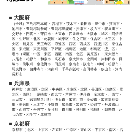
■ 大阪府
（全域）三島郡島本町・ 高槻市・茨木市・吹田市・豊中市・箕面市・
池田市・豊能郡能勢町・豊能郡豊能町・摂津市・枚方市・寝屋川市・
交野市・門真市・守口市・大東市・四条畷市・大阪市（旭区・阿倍野
区・生野区・北区・此花区・城東区・住之江区・住吉区・大正区・中
央区・鶴見区・天王寺区・浪速区・西区・西成区・西淀川区・東住吉
区・東成区・東淀川区・平野区・福島区・港区・都島区・淀川区）・
堺市（堺区・中区・東区・西区・南区・北区・美原区）・東大阪市・
八尾市・柏原市・和泉市・高石市・泉大津市・忠岡町・岸和田市・貝
塚市・熊取町・泉佐野市・田尻町・泉南市・阪南市・岬町・松原市・
羽曳野市・藤井寺市・河南町・千早赤阪村・富田林市・狭山市・河内
長野市
■ 兵庫県
神戸市（ 東灘区・灘区・中央区・兵庫区・北区・長田区・須磨区・垂
水区・西区）・尼崎市・西宮市・芦屋市・伊丹市・宝塚市・川西市・
三田市・川辺郡猪名川町・明石市・加古川市・高砂市・加古郡稲美
町・播磨町・三木市・小野市・加西市・加東市・姫路市・丹波篠山
市・西脇市・丹波市・多可町・市川町・神河町・福崎町・朝来市・た
つの市・相生市・赤穂市
■ 京都府
京都市（ 北区・上京区・左京区・中京区・東山区・下京区・南区・右