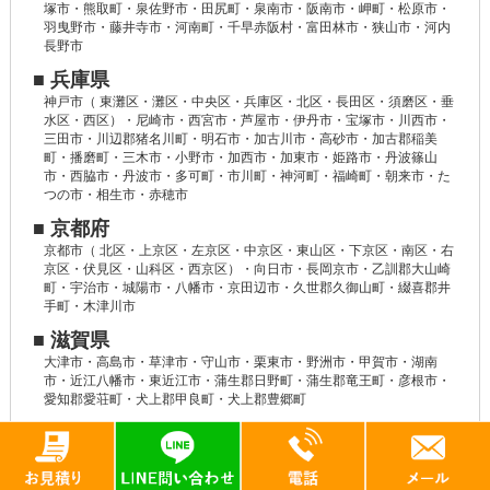
塚市・熊取町・泉佐野市・田尻町・泉南市・阪南市・岬町・松原市・
羽曳野市・藤井寺市・河南町・千早赤阪村・富田林市・狭山市・河内
長野市
■ 兵庫県
神戸市（ 東灘区・灘区・中央区・兵庫区・北区・長田区・須磨区・垂
水区・西区）・尼崎市・西宮市・芦屋市・伊丹市・宝塚市・川西市・
三田市・川辺郡猪名川町・明石市・加古川市・高砂市・加古郡稲美
町・播磨町・三木市・小野市・加西市・加東市・姫路市・丹波篠山
市・西脇市・丹波市・多可町・市川町・神河町・福崎町・朝来市・た
つの市・相生市・赤穂市
■ 京都府
京都市（ 北区・上京区・左京区・中京区・東山区・下京区・南区・右
京区・伏見区・山科区・西京区）・向日市・長岡京市・乙訓郡大山崎
町・宇治市・城陽市・八幡市・京田辺市・久世郡久御山町・綴喜郡井
手町・木津川市
■ 滋賀県
大津市・高島市・草津市・守山市・栗東市・野洲市・甲賀市・湖南
市・近江八幡市・東近江市・蒲生郡日野町・蒲生郡竜王町・彦根市・
愛知郡愛荘町・犬上郡甲良町・犬上郡豊郷町
■ 和歌山県
和歌山市・岩出市・橋本市・かつらぎ町・紀の川市
■ 奈良県