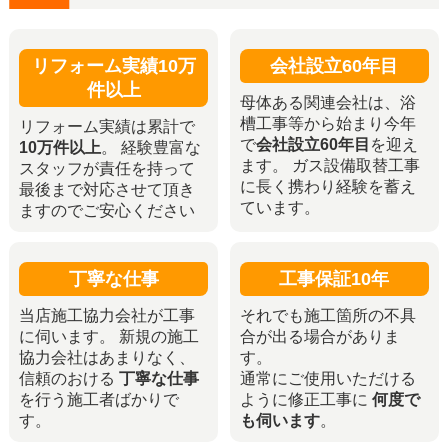
リフォーム実績10万
会社設立60年目
件以上
母体ある関連会社は、浴
槽工事等から始まり今年
リフォーム実績は累計で
で
会社設立60年目
を迎え
10万件以上
。 経験豊富な
ます。 ガス設備取替工事
スタッフが責任を持って
に長く携わり経験を蓄え
最後まで対応させて頂き
ています。
ますのでご安心ください
丁寧な仕事
工事保証10年
当店施工協力会社が工事
それでも施工箇所の不具
に伺います。 新規の施工
合が出る場合がありま
協力会社はあまりなく、
す。
信頼のおける
丁寧な仕事
通常にご使用いただける
を行う施工者ばかりで
ように修正工事に
何度で
す。
も伺います
。