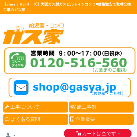
【class S Hシリーズ】大阪ガス製ガスビルトインコンロ■価格激安で取替交換
工事のガス家
工事について
施工事例
よくある質問
企業概要
カートは空です